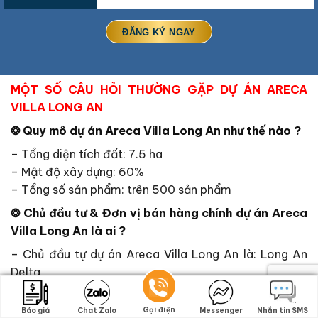
MỘT SỐ CÂU HỎI THƯỜNG GẶP DỰ ÁN ARECA
VILLA LONG AN
❂ Quy mô dự án
Areca Villa Long An
như thế nào ?
– Tổng diện tích đất: 7.5 ha
– Mật độ xây dựng: 60%
– Tổng số sản phẩm: trên 500 sản phẩm
❂ Chủ đầu tư & Đơn vị bán hàng chính
dự án
Areca
Villa Long An
là ai ?
– Chủ đầu tự dự án Areca Villa Long An là: Long An
Delta
– Đơn vị bán hàng chính là: Dự Án Cần Thơ
Quý khách hàng quan tâm dự án vui lòng để lại thông
Gọi điện
Gọi điện
Báo giá
Báo giá
Chat Zalo
Chat Zalo
Messenger
Messenger
Nhắn tin SMS
Nhắn tin SMS