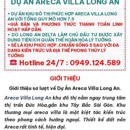
DỰ ÁN ARECA VILLA LONG AN
• DỰ ÁN KHU ĐÔ THỊ PHỨC HỢP ARECA VILLA LONG
AN VỚI TỔNG QUY MÔ HƠN 7.5
•GIÁ BÁN VÀ PHƯƠNG THỨC THANH TOÁN LINH
HOẠT HẤP DẪN.
• DO LONG AN DELTA LÀM CHỦ ĐẦU TƯ ĐƯỢC XÂY
DỰNG TIỆN ÍCH QUẦN THỂ HOÀN HỎA LÝ TƯỞNG.
• SẼ LÀ KHU PHỨC HỢP ,CHUẨN SỐNG 5 SAO VỚI ĐA
DẠNG KIẾN TRỨC VÀ ĐỊA THẾ PHONG THỦY LÝ
TƯỞNG
Hotline 24/7 : 0949.124.589
GIỚI THIỆU
Giới thiệu sơ lượt về Dự Án Areca Villa Long An.
Areca Villa Long An
khu đô thị nằm ngay trung tâm
thị trấn Đức Hòa,gần khu Tây Bắc Sài Gòn. Khu
thương mại areca villa là một kiệt tác kiến trúc
theo phong cách hướng ngoại. Thiết kế đất nền
Areca rất tinh tế, hiện đại.