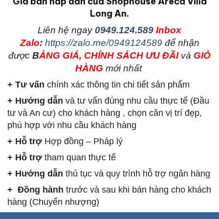
Giá bán hấp dẫn của Shophouse Areca Villa
Long An.
L
iên hệ ngay
0949.124.589
Inbox
Zalo
:
https://zalo.me/0949124589
để nhận
được
B
ẢNG GIÁ, CHÍNH SÁCH ƯU ĐÃI
và
GIỎ
HÀNG
mới nhất
+ Tư vấn
chính xác thông tin chi tiết sản phẩm
+ Hướng dẫn
và tư vấn đúng nhu cầu thực tế (Đầu
tư và An cư) cho khách hàng , chọn căn vị trí đẹp,
phù hợp với nhu cầu khách hàng
+ Hỗ trợ
Hợp đồng – Pháp lý
+ Hỗ trợ
tham quan thực tế
+ Hướng dẫn
thủ tục và quy trình hỗ trợ ngân hàng
+ Đồng hành
trước và sau khi bán hàng cho khách
hàng (Chuyển nhượng)