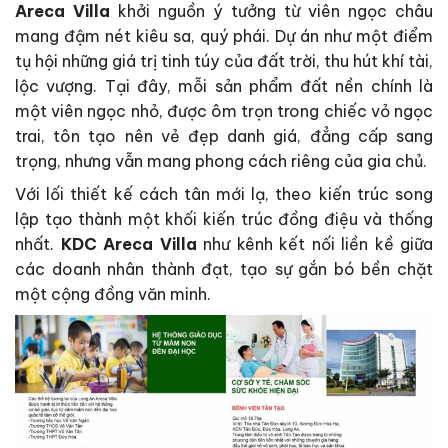
Areca Villa
khởi nguồn ý tưởng từ viên ngọc châu
mang đậm nét kiêu sa, quý phái. Dự án như một điểm
tụ hội những giá trị tinh túy của đất trời, thu hút khí tài,
lộc vượng. Tại đây, mỗi sản phẩm đất nền chính là
một viên ngọc nhỏ, được ôm trọn trong chiếc vỏ ngọc
trai, tôn tạo nên vẻ đẹp danh giá, đẳng cấp sang
trọng, nhưng vẫn mang phong cách riêng của gia chủ.
Với lối thiết kế cách tân mới lạ, theo kiến trúc song
lập tạo thành một khối kiến trúc đồng điệu và thống
nhất.
KDC Areca Villa
như kênh kết nối liền kề giữa
các doanh nhân thành đạt, tạo sự gắn bó bền chặt
một cộng đồng văn minh.