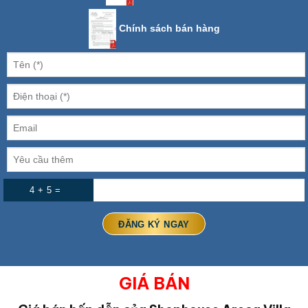
Chính sách bán hàng
4 + 5 =
GIÁ BÁN