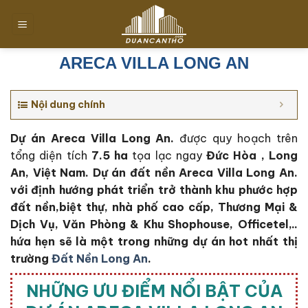
Chuyển
đến
nội
dung
ARECA VILLA LONG AN
Nội dung chính
Dự án Areca Villa Long An.
được quy hoạch trên
tổng diện tích
7.5 ha
tọa lạc ngay
Đức Hòa , Long
An, Việt Nam. Dự án đất nền Areca Villa Long An.
với định hướng phát triển trở thành khu phước hợp
đất nền,biệt thự, nhà phố cao cấp, Thương Mại &
Dịch Vụ, Văn Phòng & Khu Shophouse, Officetel,..
hứa hẹn sẽ là một trong những dự án hot nhất thị
trường
Đất Nền Long An
.
NHỮNG ƯU ĐIỂM NỔI BẬT CỦA