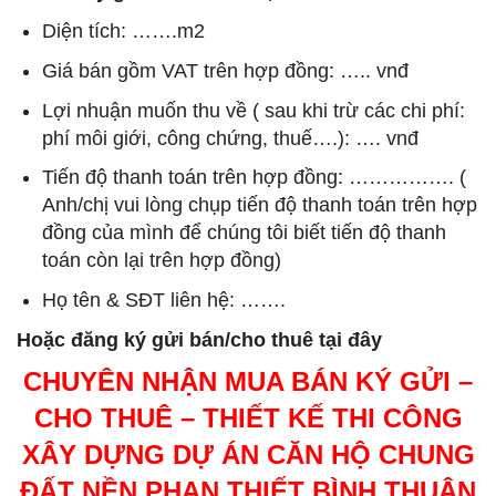
Diện tích: …….m2
Giá bán gồm VAT trên hợp đồng: ….. vnđ
Lợi nhuận muốn thu về ( sau khi trừ các chi phí:
phí môi giới, công chứng, thuế….): …. vnđ
Tiến độ thanh toán trên hợp đồng: ……………. (
Anh/chị vui lòng chụp tiến độ thanh toán trên hợp
đồng của mình để chúng tôi biết tiến độ thanh
toán còn lại trên hợp đồng)
Họ tên & SĐT liên hệ: …….
Hoặc đăng ký gửi bán/cho thuê tại đây
CHUYÊN NHẬN MUA BÁN KÝ GỬI –
CHO THUÊ – THIẾT KẾ THI CÔNG
XÂY DỰNG DỰ ÁN CĂN HỘ CHUNG
ĐẤT NỀN PHAN THIẾT BÌNH THUẬN