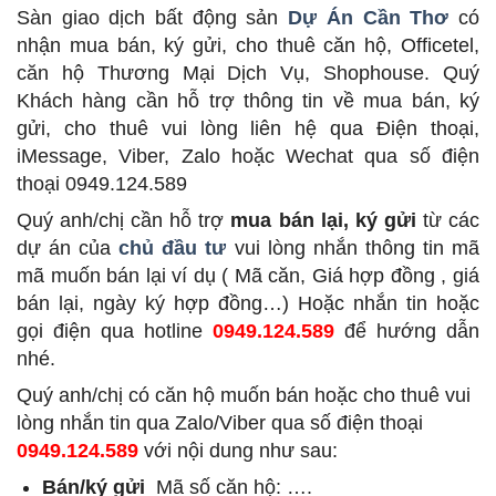
Sàn giao dịch bất động sản
Dự Án Cần Thơ
có
nhận mua bán, ký gửi, cho thuê căn hộ, Officetel,
căn hộ Thương Mại Dịch Vụ, Shophouse. Quý
Khách hàng cần hỗ trợ thông tin về mua bán, ký
gửi, cho thuê vui lòng liên hệ qua Điện thoại,
iMessage, Viber, Zalo hoặc Wechat qua số điện
thoại 0949.124.589
Quý anh/chị cần hỗ trợ
mua bán lại, ký gửi
từ các
dự án của
chủ đầu tư
vui lòng nhắn thông tin mã
mã muốn bán lại ví dụ ( Mã căn, Giá hợp đồng , giá
bán lại, ngày ký hợp đồng…) Hoặc nhắn tin hoặc
gọi điện qua hotline
0949.124.589
để hướng dẫn
nhé.
Quý anh/chị có căn hộ muốn bán hoặc cho thuê vui
lòng nhắn tin qua Zalo/Viber qua số điện thoại
0949.124.589
với nội dung như sau:
Bán/ký gửi
Mã số căn hộ: ….