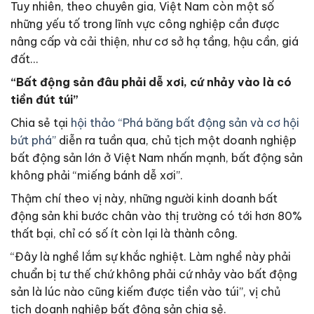
Tuy nhiên, theo chuyên gia, Việt Nam còn một số
những yếu tố trong lĩnh vực công nghiệp cần được
nâng cấp và cải thiện, như cơ sở hạ tầng, hậu cần, giá
đất…
“Bất động sản đâu phải dễ xơi, cứ nhảy vào là có
tiền đút túi”
Chia sẻ tại
hội thảo “Phá băng bất động sản và cơ hội
bứt phá”
diễn ra tuần qua, chủ tịch một doanh nghiệp
bất động sản lớn ở Việt Nam nhấn mạnh, bất động sản
không phải “miếng bánh dễ xơi”.
Thậm chí theo vị này, những người kinh doanh bất
động sản khi bước chân vào thị trường có tới hơn 80%
thất bại, chỉ có số ít còn lại là thành công.
“Đây là nghề lắm sự khắc nghiệt. Làm nghề này phải
chuẩn bị tư thế chứ không phải cứ nhảy vào bất động
sản là lúc nào cũng kiếm được tiền vào túi”, vị chủ
tịch doanh nghiệp bất động sản chia sẻ.