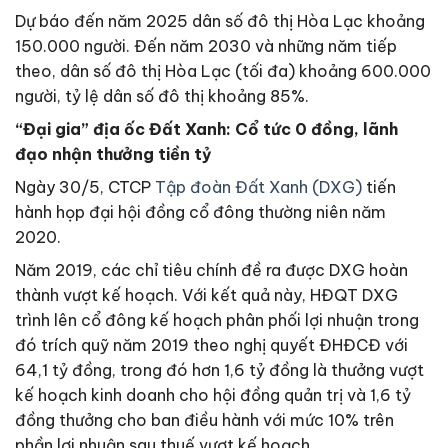
Dự báo đến năm 2025 dân số đô thị Hòa Lạc khoảng
150.000 người. Đến năm 2030 và những năm tiếp
theo, dân số đô thị Hòa Lạc (tối đa) khoảng 600.000
người, tỷ lệ dân số đô thị khoảng 85%.
“Đại gia” địa ốc Đất Xanh: Cổ tức 0 đồng, lãnh
đạo nhận thưởng tiền tỷ
Ngày 30/5, CTCP
Tập đoàn Đất Xanh (DXG)
tiến
hành họp đại hội đồng cổ đông thường niên năm
2020.
Năm 2019, các chỉ tiêu chính đề ra được DXG hoàn
thành vượt kế hoạch. Với kết quả này, HĐQT DXG
trình lên cổ đông kế hoạch phân phối lợi nhuận trong
đó trích quỹ năm 2019 theo nghị quyết ĐHĐCĐ với
64,1 tỷ đồng, trong đó hơn 1,6 tỷ đồng là thưởng vượt
kế hoạch kinh doanh cho hội đồng quản trị và 1,6 tỷ
đồng thưởng cho ban điều hành với mức 10% trên
phần lợi nhuận sau thuế vượt kế hoạch.