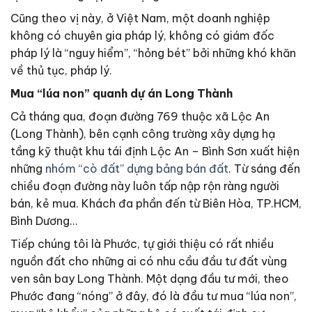
Cũng theo vị này, ở Việt Nam, một doanh nghiệp
không có chuyên gia pháp lý, không có giám đốc
pháp lý là “nguy hiểm”, “hỏng bét” bởi những khó khăn
về thủ tục, pháp lý.
Mua “lúa non” quanh dự án Long Thành
Cả tháng qua, đoạn đường 769 thuộc xã Lộc An
(Long Thành), bên cạnh công trường xây dựng hạ
tầng kỹ thuật khu tái định Lộc An – Bình Sơn xuất hiện
những
nhóm “cò đất” dựng bảng bán đất
. Từ sáng đến
chiều đoạn đường này luôn tấp nập rộn ràng người
bán, kẻ mua. Khách đa phần đến từ Biên Hòa, TP.HCM,
Bình Dương…
Tiếp chúng tôi là Phước, tự giới thiệu có rất nhiều
nguồn đất cho những ai có nhu cầu đầu tư đất vùng
ven sân bay Long Thành. Một dạng đầu tư mới, theo
Phước đang “nóng” ở đây, đó là đầu tư mua “lúa non”,