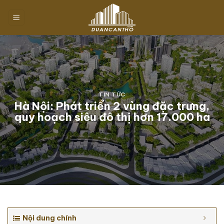
Chuyển
đến
nội
dung
TIN TỨC
Hà Nội: Phát triển 2 vùng đặc trưng,
quy hoạch siêu đô thị hơn 17.000 ha
Nội dung chính