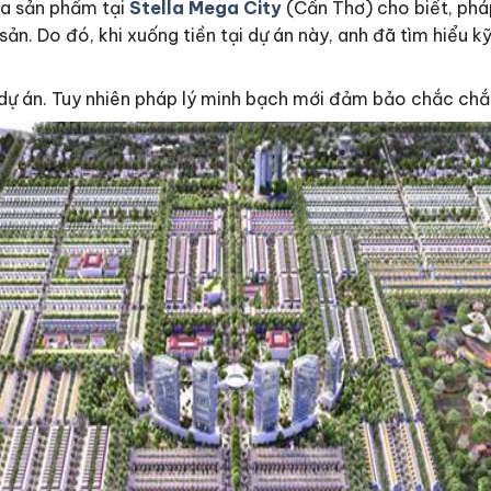
a sản phẩm tại
Stella Mega City
(Cần Thơ) cho biết, pháp 
n. Do đó, khi xuống tiền tại dự án này, anh đã tìm hiểu kỹ
dự án. Tuy nhiên pháp lý minh bạch mới đảm bảo chắc chắn