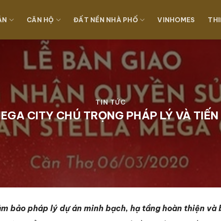
ÁN
CĂN HỘ
ĐẤT NỀN NHÀ PHỐ
VINHOMES
THI
TIN TỨC
EGA CITY CHÚ TRỌNG PHÁP LÝ VÀ TIẾN
ảm bảo pháp lý dự án minh bạch, hạ tầng hoàn thiện và