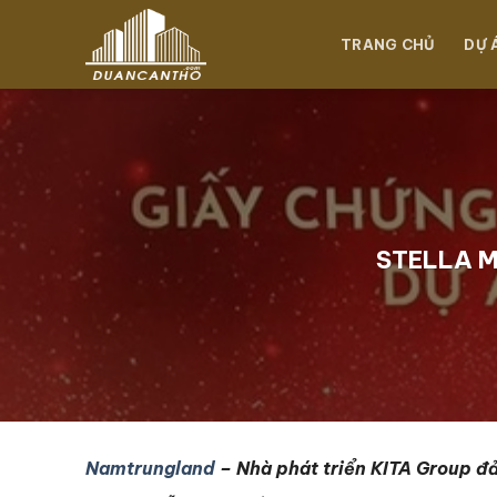
Chuyển
đến
TRANG CHỦ
DỰ 
nội
dung
STELLA M
Namtrungland
–
Nhà phát triển KITA Group đ