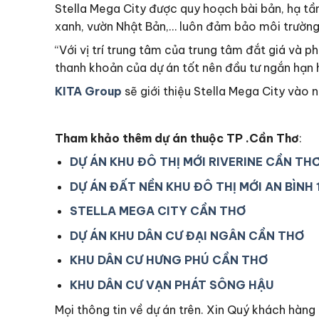
Stella Mega City được quy hoạch bài bản, hạ tần
xanh, vườn Nhật Bản,… luôn đảm bảo môi trường 
“Với vị trí trung tâm của trung tâm đắt giá và 
thanh khoản của dự án tốt nên đầu tư ngắn hạn ha
KITA Group
sẽ giới thiệu Stella Mega City vào 
Tham khảo thêm dự án thuộc TP .Cần Thơ
:
DỰ ÁN KHU ĐÔ THỊ MỚI RIVERINE CẦN TH
DỰ ÁN ĐẤT NỀN KHU ĐÔ THỊ MỚI AN BÌNH 
STELLA MEGA CITY CẦN THƠ
DỰ ÁN KHU DÂN CƯ ĐẠI NGÂN CẦN THƠ
KHU DÂN CƯ HƯNG PHÚ CẦN THƠ
KHU DÂN CƯ VẠN PHÁT SÔNG HẬU
Mọi thông tin về dự án trên. Xin Quý khách hàn