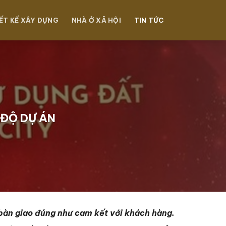
ẾT KẾ XÂY DỰNG
NHÀ Ở XÃ HỘI
TIN TỨC
 ĐỘ DỰ ÁN
 bàn giao đúng như cam kết với khách hàng.