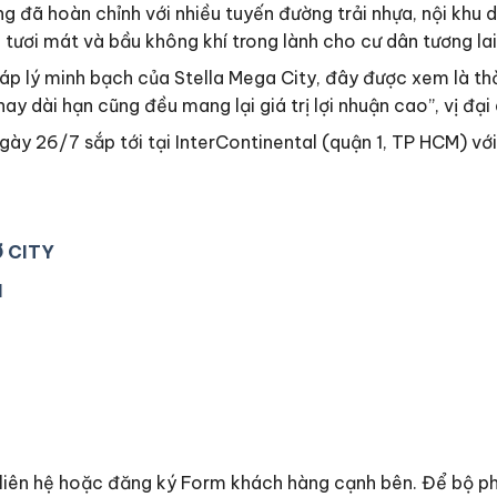
g đã hoàn chỉnh với nhiều tuyến đường trải nhựa, nội khu 
tươi mát và bầu không khí trong lành cho cư dân tương lai
pháp lý minh bạch của Stella Mega City, đây được xem là th
y dài hạn cũng đều mang lại giá trị lợi nhuận cao”, vị đại
ngày 26/7 sắp tới tại InterContinental (quận 1, TP HCM) vớ
Ơ CITY
1
g liên hệ hoặc đăng ký Form khách hàng cạnh bên. Để bộ ph