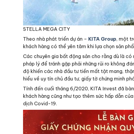
STELLA MEGA CITY
Theo nhà phát triển dự án –
KITA Group
, một t
khách hàng có thể yên tâm khi lựa chọn sản phẩ
Các chuyên gia bất động sản cho rằng dù là có 
pháp lý để tránh gặp phải những rủi ro không đá
độ khiến các nhà đầu tư tiền mất tật mang, thậ
hiểu về uy tín chủ đầu tư, giấy tờ chứng minh phá
Tính đến cuối tháng 6/2020, KITA Invest đã bà
khách hàng cũng như tạo thêm sức hấp dẫn của d
dịch Covid-19.