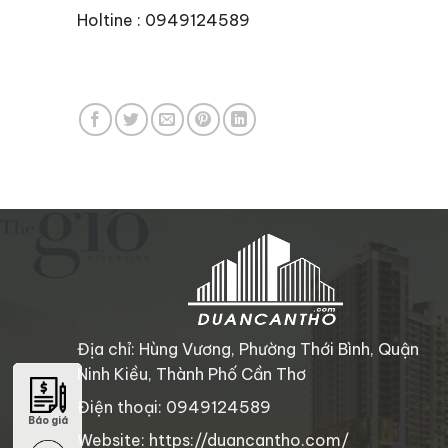
Holtine : 0949124589
Địa chỉ: Hùng Vương, Phường Thới Bình, Quận
Ninh Kiều, Thành Phố Cần Thơ
Điện thoại: 0949124589
Báo giá
Báo giá
Website: https://duancantho.com/