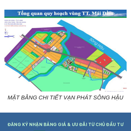
MẶT BẰNG CHI TIẾT VẠN PHÁT SÔNG HẬU
ĐĂNG KÝ NHẬN BẢNG GIÁ & ƯU ĐÃI TỪ CHỦ ĐẦU TƯ