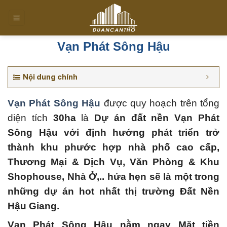
Chuyển
đến
nội
dung
Vạn Phát Sông Hậu
Nội dung chính
Vạn Phát Sông Hậu
được quy hoạch trên tổng
diện tích
30ha
là
Dự án đất nền Vạn Phát
Sông Hậu với định hướng phát triển trở
thành khu phước hợp nhà phố cao cấp,
Thương Mại & Dịch Vụ, Văn Phòng & Khu
Shophouse, Nhà Ở,.. hứa hẹn sẽ là một trong
những dự án hot nhất thị trường Đất Nền
Hậu Giang.
Vạn Phát Sông Hậu
nằm ngay Mặt tiền