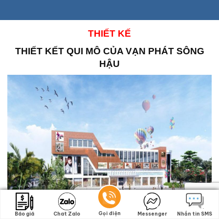
THIẾT KẾ
THIẾT KẾT QUI MÔ CỦA VẠN PHÁT SÔNG
HẬU
Gọi điện
Gọi điện
Báo giá
Báo giá
Chat Zalo
Chat Zalo
Messenger
Messenger
Nhắn tin SMS
Nhắn tin SMS