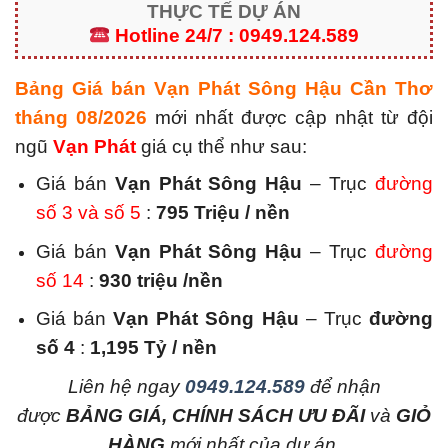
THỰC TẾ DỰ ÁN
Hotline 24/7 : 0949.124.589
Bảng Giá bán Vạn Phát Sông Hậu Cần Thơ
tháng 08/2026
mới nhất được cập nhật từ đội
ngũ
Vạn Phát
giá cụ thể như sau:
Giá bán
Vạn Phát Sông Hậu
– Trục
đường
số 3 và số 5
:
795 Triệu / nền
Giá bán
Vạn Phát Sông Hậu
– Trục
đường
số 14
:
930 triệu /nền
Giá bán
Vạn Phát Sông Hậu
– Trục
đường
số 4
:
1,195 Tỷ / nền
L
iên hệ ngay
0949.124.589
để nhận
được
BẢNG GIÁ, CHÍNH SÁCH ƯU ĐÃI
và
GIỎ
HÀNG
mới nhất của dự án.