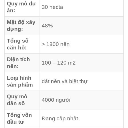
Quy mô dự
30 hecta
án:
Mật độ xây
48%
dựng:
Tổng số
> 1800 nền
căn hộ:
Diện tích
100 – 120 m2
nền:
Loại hình
đất nền và biệt thự
sản phẩm
Quy mô
4000 người
dân số
Tổng vốn
Đang cập nhật
đầu tư