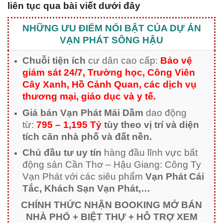
liên tục qua bài viết dưới đây
NHỮNG ƯU ĐIỂM NỔI BẬT CỦA DỰ ÁN
VẠN PHÁT SÔNG HẬU
Chuỗi tiện ích
cư dân cao cấp:
Bảo vệ
giám sát 24/7, Trường học, Công Viên
Cây Xanh, Hồ Cảnh Quan, các dịch vụ
thương mại, giáo dục và y tế.
Giá bán Vạn Phát Mái Dầm
dao động
từ:
795 – 1,195 Tỷ
tùy theo vị trí và diện
tích căn nhà phố và đất nền.
Chủ đầu tư uy tín
hàng đầu lĩnh vực bất
động sản Cần Thơ – Hậu Giang: Công Ty
Vạn Phát với các siêu phẩm
Vạn Phát Cái
Tắc, Khách Sạn Vạn Phát,…
CHÍNH THỨC NHẬN BOOKING MỞ BÁN
NHÀ PHỐ + BIỆT THỰ + HỖ TRỢ XEM