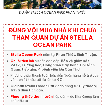
DỰ ÁN STELLA OCEAN PARK PHAN THIẾT
ĐỪNG VỘI MUA NHÀ KHI CHƯA
THAM QUAN DỰ ÁN STELLA
OCEAN PARK
Stella Ocean Park
nằm tại
Phan Thiết, Bình Thuận.
Chuỗi tiện ích
cư dân cao cấp:
Bảo vệ giám sát
24/7, Trường học, Công Viên Cây Xanh, Hồ Cảnh
Quan, tiếp giáp 4 bệnh viện lớn Cần Thơ
Phương thức thanh toán hấp dẫn Ngân hàng
hỗ trợ
vay
vốn , chiết khấu tối đa lên tới
6%.
Giá bán Stella Ocean Park
dao động từ:
tùy theo vị
trí và diện tích căn.
Phương thức thanh toán
hấp dẫn – do
làm
Kita Group
chủ đầu tư.