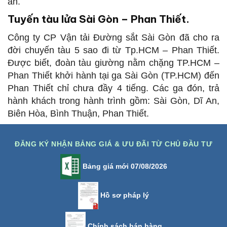
án.
Tuyến tàu lửa Sài Gòn – Phan Thiết
.
Công ty CP Vận tải Đường sắt Sài Gòn đã cho ra
đời chuyến tàu 5 sao đi từ Tp.HCM – Phan Thiết.
Được biết, đoàn tàu giường nằm chặng TP.HCM –
Phan Thiết khởi hành tại ga Sài Gòn (TP.HCM) đến
Phan Thiết chỉ chưa đầy 4 tiếng. Các ga đón, trả
hành khách trong hành trình gồm: Sài Gòn, Dĩ An,
Biên Hòa, Bình Thuận, Phan Thiết.
ĐĂNG KÝ NHẬN BẢNG GIÁ & ƯU ĐÃI TỪ CHỦ ĐẦU TƯ
Bảng giá mới 07/08/2026
Hồ sơ pháp lý
Chính sách bán hàng