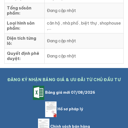
Tổng sốsản
Đang cập nhật
phẩm:
Loại hình sản
căn hộ , nhà phố , biệt thự , shophouse
phẩm:
,…
Diện tích từng
Đang cập nhật
lô:
Quyết định phê
Đang cập nhật
duyệt:
ĐĂNG KÝ NHẬN BẢNG GIÁ & ƯU ĐÃI TỪ CHỦ ĐẦU TƯ
Bảng giá mới 07/08/2026
Hồ sơ pháp lý
Chính sách bán hàng