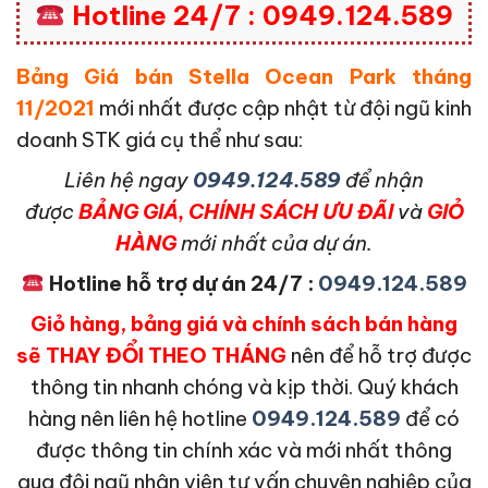
Hotline 24/7 : 0949.124.589
Bảng Giá bán Stella Ocean Park tháng
11/2021
mới nhất được cập nhật từ đội ngũ kinh
doanh STK giá cụ thể như sau:
L
iên hệ ngay
0949.124.589
để nhận
được
BẢNG GIÁ, CHÍNH SÁCH ƯU ĐÃI
và
GIỎ
HÀNG
mới nhất của dự án.
Hotline hỗ trợ dự án 24/7 :
0949.124.589
Giỏ hàng, bảng giá và chính sách bán hàng
sẽ THAY ĐỔI THEO THÁNG
nên để hỗ trợ được
thông tin nhanh chóng và kịp thời. Quý khách
hàng nên liên hệ hotline
0949.124.589
để có
được thông tin chính xác và mới nhất thông
qua đội ngũ nhân viên tư vấn chuyên nghiệp của