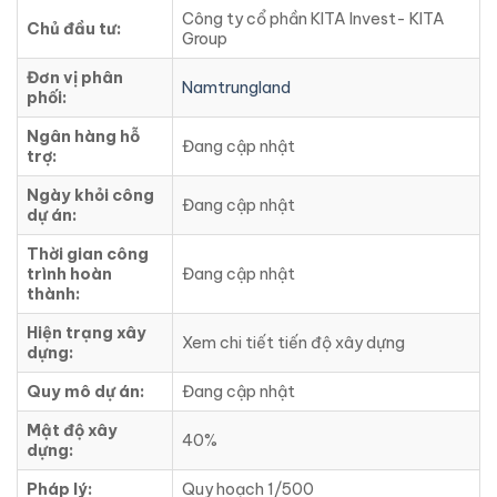
Công ty cổ phần KITA Invest- KITA
Chủ đầu tư:
Group
Đơn vị phân
Namtrungland
phối:
Ngân hàng hỗ
Đang cập nhật
trợ:
Ngày khỏi công
Đang cập nhật
dự án:
Thời gian công
trình hoàn
Đang cập nhật
thành:
Hiện trạng xây
Xem chi tiết tiến độ xây dựng
dựng:
Quy mô dự án:
Đang cập nhật
Mật độ xây
40%
dựng:
Pháp lý:
Quy hoạch 1/500