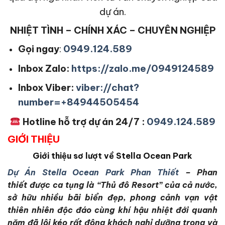
dự án.
NHIỆT TÌNH – CHÍNH XÁC – CHUYÊN NGHIỆP
Gọi ngay
:
0949.124.589
Inbox Zalo:
https://zalo.me/0949124589
Inbox Viber:
viber://chat?
number=+84944505454
Hotline hỗ trợ dự án 24/7 :
0949.124.589
GIỚI THIỆU
Giới thiệu sơ lượt về Stella Ocean Park
Dự Án Stella Ocean Park Phan Thiết
– Phan
thiết
được ca tụng là “Thủ đô Resort” của cả nước,
sở hữu nhiều bãi biển đẹp, phong cảnh vạn vật
thiên nhiên độc đáo cùng khí hậu nhiệt đới quanh
năm đã lôi kéo rất đông khách nghỉ dưỡng trong và