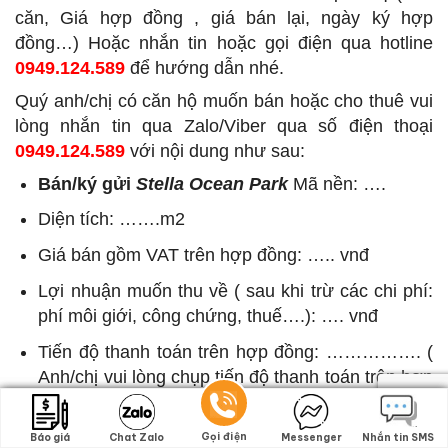
căn, Giá hợp đồng , giá bán lại, ngày ký hợp
đồng…) Hoặc nhắn tin hoặc gọi điện qua hotline
0949.124.589
để hướng dẫn nhé.
Quý anh/chị có căn hộ muốn bán hoặc cho thuê vui
lòng nhắn tin qua Zalo/Viber qua số điện thoại
0949.124.589
với nội dung như sau:
Bán/ký gửi
Stella Ocean Park
Mã nền: ….
Diện tích: …….m2
Giá bán gồm VAT trên hợp đồng: ….. vnđ
Lợi nhuận muốn thu về ( sau khi trừ các chi phí:
phí môi giới, công chứng, thuế….): …. vnđ
Tiến độ thanh toán trên hợp đồng: ……………. (
Anh/chị vui lòng chụp tiến độ thanh toán trên hợp
đồng của mình để chúng tôi biết tiến độ thanh
toán còn lại trên hợp đồng)
Gọi điện
Gọi điện
Báo giá
Báo giá
Chat Zalo
Chat Zalo
Messenger
Messenger
Nhắn tin SMS
Nhắn tin SMS