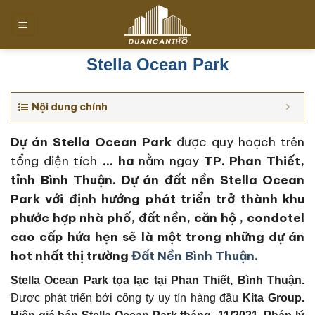
Chuyển
đến
nội
dung
Stella Ocean Park
Nội dung chính
Dự án Stella Ocean Park
được quy hoạch trên
tổng diện tích
… ha
nằm ngay
TP. Phan Thiết,
tỉnh Bình Thuận. Dự án đất nền Stella Ocean
Park với định hướng phát triển trở thành khu
phước hợp nhà phố, đất nền, căn hộ , condotel
cao cấp hứa hẹn sẽ là một trong những dự án
hot nhất thị trường
Đất Nền Bình Thuận
.
Stella Ocean Park tọa lạc tại
Phan Thiết, Bình Thuận
.
Được phát triển bởi công ty uy tín hàng đầu
Kita Group
.