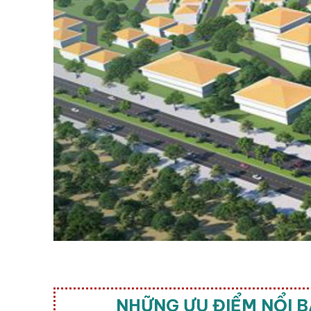
NHỮNG ƯU ĐIỂM NỔI 