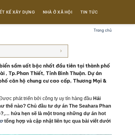
ẾT KẾ XÂY DỰNG
NHÀ Ở XÃ HỘI
TIN TỨC
Trang chủ
biển sầm uất bậc nhất đầu tiên tại thành phố
i , Tp.Phan Thiết, Tỉnh Bình Thuận. Dự án
 phố căn hộ chung cư cao cấp, Thương Mại &
Được phát triển bởi công ty uy tín hàng đầu
Hải
như thế nào?
Chủ đầu tư dự án The Seahara Phan
?,… hứa hẹn sẽ là một trong những dự án hot
hơ
tổng hợp và cập nhật liên tục qua bài viết dưới