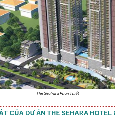
The Seahara Phan Thiết
BẬT CỦA DỰ ÁN THE SEHARA HOTEL 