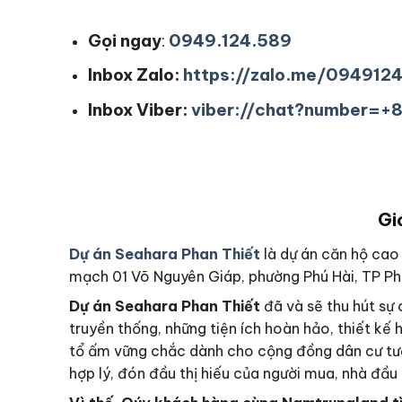
Gọi ngay
:
0949.124.589
Inbox Zalo:
https://zalo.me/094912
Inbox Viber:
viber://chat?number=
Gi
Dự án Seahara Phan Thiết
là dự án căn hộ cao
mạch 01 Võ Nguyên Giáp, phường Phú Hài, TP Pha
Dự án Seahara Phan Thiết
đã và sẽ thu hút sự 
truyền thống, những tiện ích hoàn hảo, thiết kế 
tổ ấm vững chắc dành cho cộng đồng dân cư tương 
hợp lý, đón đầu thị hiếu của người mua, nhà đầu 