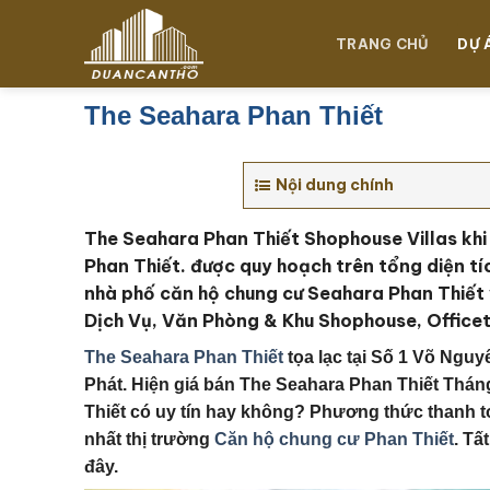
Chuyển
đến
TRANG CHỦ
DỰ 
nội
dung
The Seahara Phan Thiết
Nội dung chính
The Seahara Phan Thiết Shophouse Villas khi
Phan Thiết. được quy hoạch trên tổng diện tí
nhà phố căn hộ chung cư Seahara Phan Thiết 
Dịch Vụ, Văn Phòng & Khu Shophouse, Officete
The Seahara Phan Thiết
tọa lạc tại
Số 1 Võ Nguyê
Phát
. Hiện giá bán The Seahara Phan Thiết Thán
Thiết
có uy tín hay không?
Phương thức thanh t
nhất thị trường
Căn hộ chung cư Phan Thiết
. Tấ
đây.