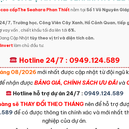
 cao cấp
The Seahara Phan Thiết
nằm tại
Số 1 Võ Nguyên Giáp 
24/7, Trường học, Công Viên Cây Xanh, Hồ Cảnh Quan, tiếp g
ợ
vay vốn , chiết khấu tối đa lên tới
6%.
 Đang Cập Nhật
tùy theo vị trí và diện tích căn.
 Invert
làm chủ đầu tư.
Hotline 24/7 : 0949.124.589
Tháng 08/2026
mới nhất được cập nhật từ đội ngũ k
để nhận được
BẢNG GIÁ, CHÍNH SÁCH ƯU ĐÃI
và
Hotline hỗ trợ dự án 24/7 :
0949.124.589
n hàng sẽ THAY ĐỔI THEO THÁNG
nên để hỗ trợ đượ
.589
để có được thông tin chính xác và mới nhất t
nghiệp của dự án.