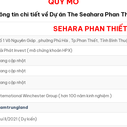
QUY MÔ
ông tin chi tiết về Dự án The Seahara Phan Th
SEHARA PHAN THIẾT
ố 1 Võ Nguyên Giáp , phường Phú Hài , Tp.Phan Thiết, Tỉnh Bình Thu
ải Phát Invest ( mã chứng khoán HPX)
ang cập nhật
ang cập nhật
ang cập nhật
nternational Winchester Group ( hơn 100 năm kinh nghiệm )
amtrungland
uí II/2021 ( Dự kiến)