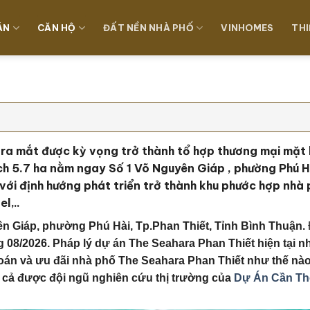
ÁN
CĂN HỘ
ĐẤT NỀN NHÀ PHỐ
VINHOMES
THI
 ra mắt được kỳ vọng trở thành tổ hợp thương mại mặt 
ch 5.7 ha nằm ngay Số 1 Võ Nguyên Giáp , phường Phú Hà
với định hướng phát triển trở thành khu phước hợp nhà
l,..
n Giáp, phường Phú Hài, Tp.Phan Thiết, Tỉnh Bình Thuận.
g 08/2026. Pháp lý dự án The Seahara Phan Thiết
hiện tại 
oán và ưu đãi nhà phố The Seahara Phan Thiết
như thế nào
t cả được đội ngũ nghiên cứu thị trường của
Dự Án Cần T