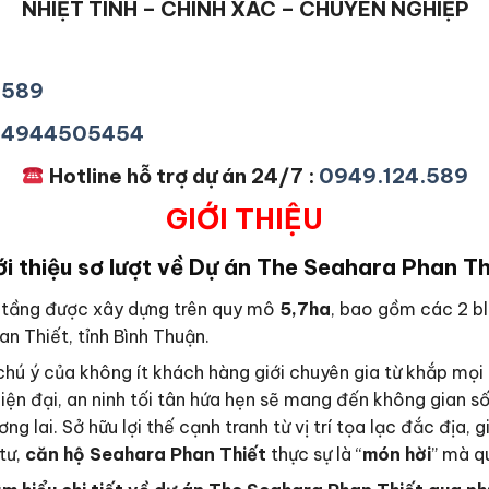
NHIỆT TÌNH – CHÍNH XÁC – CHUYÊN NGHIỆP
4589
+84944505454
Hotline hỗ trợ dự án 24/7 :
0949.124.589
GIỚI THIỆU
ới thiệu sơ lượt về Dự án The Seahara Phan Th
 tầng được xây dựng trên quy mô
5,7ha
, bao gồm các 2 bl
n Thiết, tỉnh Bình Thuận.
chú ý của không ít khách hàng giới chuyên gia từ khắp mọi
hiện đại, an ninh tối tân hứa hẹn sẽ mang đến không gian s
lai. Sở hữu lợi thế cạnh tranh từ vị trí tọa lạc đắc địa, g
tư,
căn hộ Seahara Phan Thiết
thực sự là “
món hời
” mà q