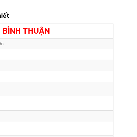
iết
 BÌNH THUẬN
ận