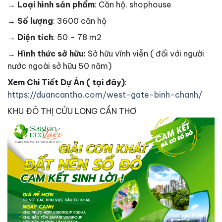
→
Loại hình sản phẩm
: Căn hộ, shophouse
→
Số lượng
: 3600 căn hộ
→
Diện tích
: 50 – 78 m2
→
Hình thức sở hữu:
Sở hữu vĩnh viễn ( đối với người
nước ngoài sở hữu 50 năm)
Xem Chi Tiết Dự Án ( tại đây)
:
https://duancantho.com/west-gate-binh-chanh/
KHU ĐÔ THỊ CỬU LONG CẦN THƠ