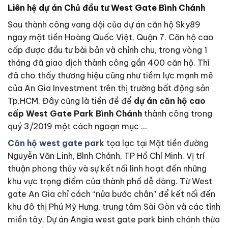
Liên hệ dự án Chủ đầu tư West Gate Bình Chánh
Sau thành công vang dội của dự án căn hộ Sky89
ngay mặt tiền Hoàng Quốc Việt, Quận 7. Căn hộ cao
cấp được đầu tư bài bản và chỉnh chu, trong vòng 1
tháng đã giao dịch thành công gần 400 căn hộ. Thì
đã cho thấy thương hiệu cũng như tiềm lực mạnh mẽ
của An Gia Investment trên thị trường bất động sản
Tp.HCM. Đây cũng là tiền đề để
dự án căn hộ cao
cấp West Gate Park Bình Chánh
thành công trong
quý 3/2019 một cách ngoạn mục …
Căn hộ west gate park
tọa lạc tại Mặt tiền đường
Nguyễn Văn Linh, Bình Chánh, TP Hồ Chí Minh. Vị trí
thuận phong thủy và sự kết nối linh hoạt đến những
khu vực trọng điểm của thành phố dễ dàng. Từ West
gate An Gia chỉ cách “nửa bước chân” để kết nối đến
khu đô thị Phú Mỹ Hưng, trung tâm Sài Gòn và các tỉnh
miền tây. Dự án Angia west gate park bình chánh thừa