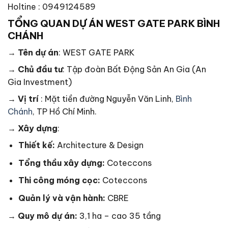
Holtine : 0949124589
TỔNG QUAN DỰ ÁN WEST GATE PARK BÌNH
CHÁNH
→
Tên dự án
: WEST GATE PARK
→
Chủ đầu tư
: Tập đoàn Bất Động Sản An Gia (An
Gia Investment)
→
Vị trí
: Mặt tiền đường Nguyễn Văn Linh,
Bình
Chánh
, TP Hồ Chí Minh.
→
Xây dựng
:
Thiết kế:
Architecture & Design
Tổng thầu xây dựng:
Coteccons
Thi công móng cọc:
Coteccons
Quản lý và vận hành:
CBRE
→
Quy mô dự án:
3,1 ha – cao 35 tầng