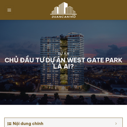
Chuyển
đến
nội
dung
DỰ ÁN
CHỦ ĐẦU TƯ DỰ ÁN WEST GATE PARK
LÀ AI?
Nội dung chính