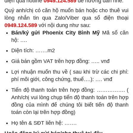
điện qua hotline
0949.124.589
để hướng dẫn nhé.
Quý anh/chị có căn hộ muốn bán hoặc cho thuê vui
lòng nhắn tin qua Zalo/Viber qua số điện thoại
0949.124.589
với nội dung như sau:
Bán/ký gửi Phoenix City Bình Mỹ
Mã số căn
hộ: ….
Diện tích: …….m2
Giá bán gồm VAT trên hợp đồng: ….. vnđ
Lợi nhuận muốn thu về ( sau khi trừ các chi phí:
phí môi giới, công chứng, thuế….): …. vnđ
Tiến độ thanh toán trên hợp đồng: ……………. (
Anh/chị vui lòng chụp tiến độ thanh toán trên hợp
đồng của mình để chúng tôi biết tiến độ thanh
toán còn lại trên hợp đồng)
Họ tên & SĐT liên hệ: …….