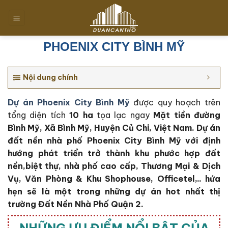
Chuyển
đến
nội
dung
PHOENIX CITY BÌNH MỸ
Nội dung chính
Dự án Phoenix City Bình Mỹ
được quy hoạch trên
tổng diện tích
10 ha
tọa lạc ngay
Mặt tiền đường
Bình Mỹ, Xã Bình Mỹ, Huyện Củ Chi, Việt Nam. Dự án
đất nền nhà phố Phoenix City Bình Mỹ với định
hướng phát triển trở thành khu phước hợp đất
nền,biệt thự, nhà phố cao cấp, Thương Mại & Dịch
Vụ, Văn Phòng & Khu Shophouse, Officetel,.. hứa
hẹn sẽ là một trong những dự án hot nhất thị
trường Đất Nền Nhà Phố Quận 2.