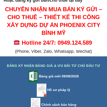
Hoặc đăng ký gửi bán/cho thuê tại đây
CHUYÊN NHẬN MUA BÁN KÝ GỬI –
CHO THUÊ – THIẾT KẾ THI CÔNG
XÂY DỰNG DỰ ÁN PHOENIX CITY
BÌNH MỸ
Hotline 24/7: 0949.124.589
(Phone, Viber, Zalo, Whatsapp, Wechat)
ĐĂNG KÝ NHẬN BẢNG GIÁ & ƯU ĐÃI TỪ CHỦ ĐẦU TƯ
Bảng giá mới 09/08/2026
Hồ sơ pháp lý
Chính sách bán hàng