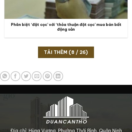
Phân biệt ‘đặt cọc’ với ‘thỏa thuận đặt cọc’ mua bán bất
động sản
TẢI THÊM
(
8
/ 26)
Địa chỉ: Hùng Vương, Phường Thới Bình, Quận Ninh