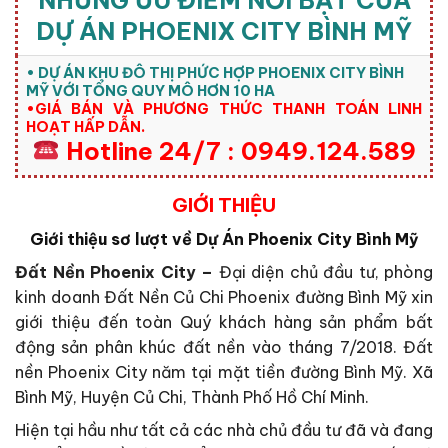
NHỮNG ƯU ĐIỂM NỔI BẬT CỦA
DỰ ÁN PHOENIX CITY BÌNH MỸ
• DỰ ÁN KHU ĐÔ THỊ PHỨC HỢP PHOENIX CITY BÌNH
MỸ VỚI TỔNG QUY MÔ HƠN 10 HA
•GIÁ BÁN VÀ PHƯƠNG THỨC THANH TOÁN LINH
HOẠT HẤP DẪN.
Hotline 24/7 : 0949.124.589
GIỚI THIỆU
Giới thiệu sơ lượt về Dự Án Phoenix City Bình Mỹ
Đất Nền Phoenix City –
Đại diện chủ đầu tư, phòng
kinh doanh Đất Nền Củ Chi Phoenix đường Bình Mỹ xin
giới thiệu đến toàn Quý khách hàng sản phẩm bất
động sản phân khúc đất nền vào tháng 7/2018. Đất
nền Phoenix City năm tại mặt tiền đường Bình Mỹ. Xã
Bình Mỹ, Huyện Củ Chi, Thành Phố Hồ Chí Minh.
Hiện tại hầu như tất cả các nhà chủ đầu tư đã và đang