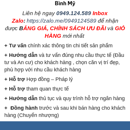
Bình Mỹ
L
iên hệ ngay
0949.124.589
Inbox
Zalo
:
https://zalo.me/0949124589
để nhận
được
B
ẢNG GIÁ, CHÍNH SÁCH ƯU ĐÃI
và
GIỎ
HÀNG
mới nhất
+ Tư vấn
chính xác thông tin chi tiết sản phẩm
+ Hướng dẫn
và tư vấn đúng nhu cầu thực tế (Đầu
tư và An cư) cho khách hàng , chọn căn vị trí đẹp,
phù hợp với nhu cầu khách hàng
+ Hỗ trợ
Hợp đồng – Pháp lý
+ Hỗ trợ
tham quan thực tế
+ Hướng dẫn
thủ tục và quy trình hỗ trợ ngân hàng
+ Đồng hành
trước và sau khi bán hàng cho khách
hàng (Chuyển nhượng)