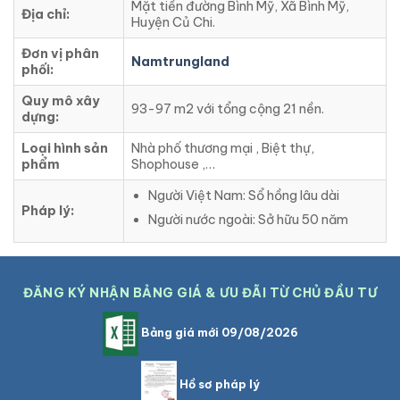
Mặt tiền đường Bình Mỹ, Xã Bình Mỹ,
Địa chỉ:
Huyện Củ Chi.
Đơn vị phân
Namtrungland
phối:
Quy mô xây
93-97 m2 với tổng cộng 21 nền.
dựng:
Loại hình sản
Nhà phố thương mại , Biệt thự,
phẩm
Shophouse ,…
Người Việt Nam: Sổ hồng lâu dài
Pháp lý:
Người nước ngoài: Sở hữu 50 năm
ĐĂNG KÝ NHẬN BẢNG GIÁ & ƯU ĐÃI TỪ CHỦ ĐẦU TƯ
Bảng giá mới 09/08/2026
Hồ sơ pháp lý