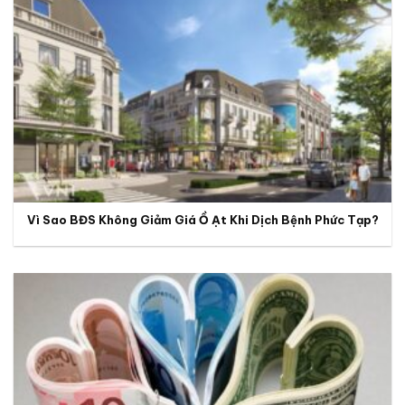
Vì Sao BĐS Không Giảm Giá Ồ Ạt Khi Dịch Bệnh Phức Tạp?