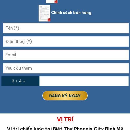
Chính sách bán hàng
3 + 4 =
VỊ TRÍ
Vị trí chiến lược tại Biệt Thự Phoenix City Bình Mỹ