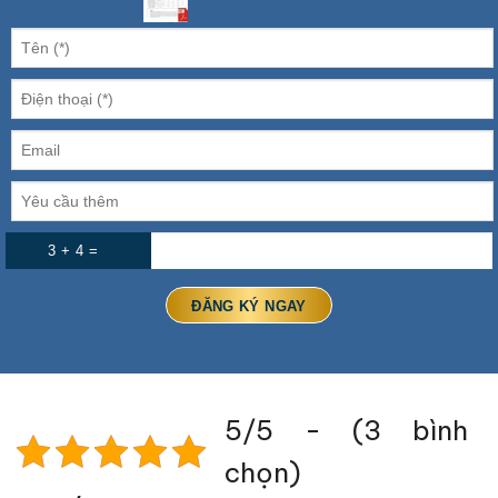
3 + 4 =
5/5 - (3 bình
chọn)