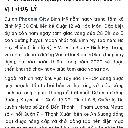
VỊ TRÍ ĐẠI LÝ
Dự án
Phoenix City
Bình Mỹ nằm ngay trung tâm xã
Bình Mỹ Củ Chi, liền kề Quận 12 và Hóc Môn. Đặc biệt
dự án còn nằm ngay tam giác vàng của Củ Chi do 3
con đường huyết mạch nhất tại. Bình Mỹ tạo nên: Hà
Huy Phiên (Tỉnh lộ 9) – Võ Văn Bích – Bình Mỹ. Trong
vài năm tới con đường Vành Đai 3 dài 90km đang xây
dựng, dự báo hoàn thiện trong năm 2020 sẽ được
triển khai sẽ chạy ngay giữa tam giác vàng này.
Ngoài ra hiện nay, khu vực Tây Bắc TPHCM đang được
quy hoạch đầu tư bài bản về hạ tầng với các công
trình hạ tầng – giao thông nổi bật nhất. Dự án mở rộng
đường Xuyên Á – Quốc lộ 22, Tỉnh Lộ 8, Quốc lộ 1A,
tuyến Metro số 2 nối Bến Thành – Tham Lương, Metro
số 4 nối Quận 7 – Thạnh Xuân, bến xe An Sương đồng
loạt được nâng cấp và khởi công tạo nên diện mạo