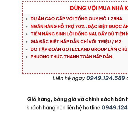
ĐỪNG VỘI MUA NHÀ 
DỰ ÁN CAO CẤP VỚI TỔNG QUY MÔ 1,25HA.
NGÂN HÀNG HỖ TRỢ 70% , ĐẶC BIỆT ĐƯỢC ÂN
TIẾM NĂNG SINH LỜI ĐỒNG NAI, ĐẦY ĐỦ TIỆN 
GIÁ ĐẶC BIỆT HẤP DẪN CHỈ VỚI TRIỆU / M2.
DO TẬP ĐOÀN GOTECLAND GROUP LÀM CHỦ 
PHƯƠNG THỨC THANH TOÁN HẤP DẪN.
L
iên hệ ngay
0949.124.589
Giỏ hàng, bảng giá và chính sách bá
khách hàng nên liên hệ hotline
0949.124