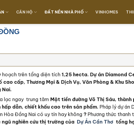
ÁN
CĂN HỘ
ĐẤT NỀN NHÀ PHỐ
VINHOMES
THI
 ĐỒNG
 hoạch trên tổng diện tích
1,25 hecta. Dự án Diamond Ce
ố cao cấp, Thương Mại & Dịch Vụ, Văn Phòng & Khu Shop
 Nai.
a lạc ngay trung tâm
Mặt tiền đường Võ Thị Sáu, thành 
hấp dẫn, chiết khấu cao trên sản phẩm.
Pháp lý dự án 
ên Hòa Đồng Nai có uy tín hay không
?
Phương thức thanh t
 ngũ nghiên cứu thị trường của
Dự Án Cần Thơ
tổng hợ