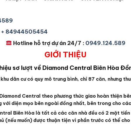
24589
 = + 84944505454
Hotline hỗ trợ dự án 24/7 :
0949.124.589
GIỚI THIỆU
thiệu sơ lượt về Diamond Central Biên Hòa Đồ
 khu dân cư có quy mô trung bình, chỉ 87 căn, nhưng t
Diamond Central theo phương thức giao hoàn thiện bên
ng với diện mạo bên ngoài đồng nhất, bên trong cho các 
tral Biên Hòa là tất cả các căn nhà đều có 2 mặt tiền 
hủ (nếu muốn) được thuận tiện vì phần trước có thể ch