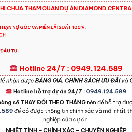
KHI CHƯA THAM QUAN DỰ ÁN DIAMOND CENTRAL
 HẠN NỢ GÓC VÀ MIỄN LÃI SUẤT 100%.
ÍCH
ĐẦU TƯ .
Hotline 24/7 : 0949.124.589
để nhận được
BẢNG GIÁ, CHÍNH SÁCH ƯU ĐÃI
và
G
Hotline hỗ trợ dự án 24/7 :
0949.124.589
n hàng sẽ THAY ĐỔI THEO THÁNG
nên để hỗ trợ đượ
.589
để có được thông tin chính xác và mới nhất t
nghiệp của dự án.
NHIỆT TÌNH – CHÍNH XÁC – CHUYÊN NGHIỆP