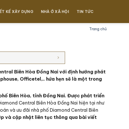
ẾT KẾ XÂY DỰNG
NHÀ Ở XÃ HỘI
TIN TỨC
Trang chủ
ntral Biên Hòa Đồng Nai với định hướng phát
house, Officetel,.. hứa hẹn sẽ là một trong
phố Biên Hòa, tỉnh Đồng Nai
. Đ
ược phát triển
Diamond Central Biên Hòa Đồng Nai hiện tại như
oán và ưu đãi nhà phố Diamond Central Biên
p và cập nhật liên tục thông qua bài viết