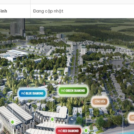
ình
Đang cập nhật