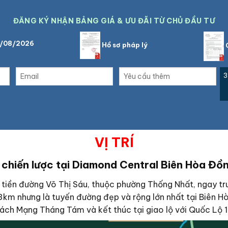
ĐĂNG KÝ NHẬN BẢNG GIÁ & ƯU ĐÃI TỪ CHỦ ĐẦU TƯ
9/08/2026
Hồ sơ pháp lý
C
3
VỊ TRÍ
í chiến lược tại Diamond Central Biên Hòa Đồ
 tiền đường Võ Thị Sáu, thuộc phường Thống Nhất, ngay tr
 3km nhưng là tuyến đường đẹp và rộng lớn nhất tại Biên H
Cách Mạng Tháng Tám và kết thúc tại giao lộ với Quốc Lộ 1