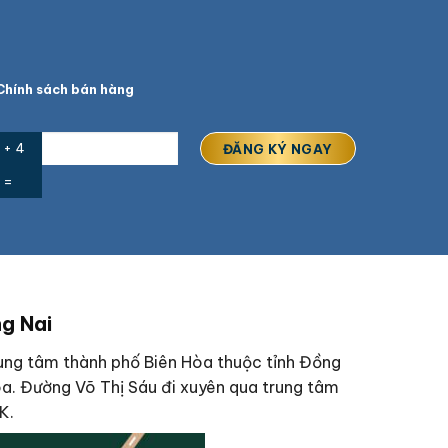
hính sách bán hàng
 + 4
=
ng Nai
ung tâm thành phố Biên Hòa thuộc tỉnh Đồng
òa. Đường Võ Thị Sáu đi xuyên qua trung tâm
K.