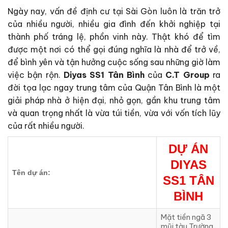
Ngày nay, vấn đề định cư tại Sài Gòn luôn là trăn trở
của nhiều người, nhiều gia đình đến khởi nghiệp tại
thành phố tráng lệ, phồn vinh này. Thật khó để tìm
được một nơi có thể gọi đúng nghĩa là nhà để trở về,
để bình yên và tận hưởng cuộc sống sau những giờ làm
việc bận rộn.
Diyas SS1
Tân Bình
của
C.T Group
ra
đời tọa lạc ngay trung tâm của Quận Tân Bình là một
giải pháp nhà ở hiện đại, nhỏ gọn, gần khu trung tâm
và quan trọng nhất là vừa túi tiền, vừa với vốn tích lũy
của rất nhiều người.
DỰ ÁN
DIYAS
Tên dự án:
SS1 TÂN
BÌNH
Mặt tiền ngã 3
mũi tàu Trường