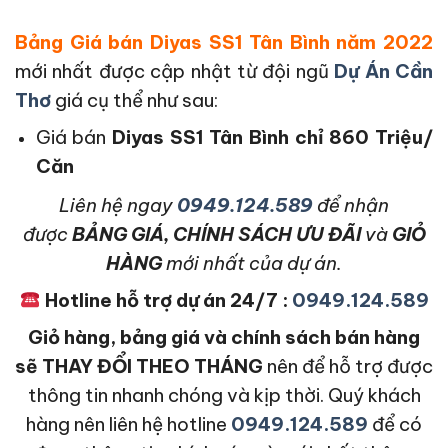
Bảng Giá bán Diyas SS1 Tân Bình năm 2022
mới nhất được cập nhật từ đội ngũ
Dự Án Cần
Thơ
giá cụ thể như sau:
Giá bán
Diyas SS1 Tân Bình
chỉ 860 Triệu/
Căn
L
iên hệ ngay
0949.124.589
để nhận
được
BẢNG GIÁ, CHÍNH SÁCH ƯU ĐÃI
và
GIỎ
HÀNG
mới nhất của dự án.
Hotline hỗ trợ dự án 24/7 :
0949.124.589
Giỏ hàng, bảng giá và chính sách bán hàng
sẽ THAY ĐỔI THEO THÁNG
nên để hỗ trợ được
thông tin nhanh chóng và kịp thời. Quý khách
hàng nên liên hệ hotline
0949.124.589
để có