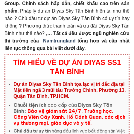
Group. Chính sách hấp dẫn, chiết khấu cao trên sản
phẩm.
Pháp lý dự án Diyas Sky Tân Bình hiện tại như thế
nào
?
Chủ đầu tư dự án Diyas Sky Tân Bình có uy tín hay
không
?
Phương thức thanh toán và ưu đãi Diyas Sky Tân
Bình như thế nào?
,… Tất cả đều được ngũ nghiên cứu
thị trường của
Namtrungland
tổng hợp và cập nhật
liên tục thông qua bài viết dưới đây.
TÌM HIỂU VỀ DỰ ÁN DIYAS SS1
TÂN BÌNH
Dự án Diyas Sky Tân Bình tọa lạc
vị trí đắc địa tại
Mặt tiền ngã 3 mũi tàu Trường Chinh, Phường 13,
Quận Tân Bình, TP.HCM.
Chuỗi tiện ích
cao cấp của
Diyas Sky Tân
Bình
:
Bảo vệ giám sát 24/7, Trường học,
Công Viên Cây Xanh, Hồ Cảnh Quan, các dịch
vụ thương mại, giáo dục và y tế.
Chủ đầu tư uy tín
hàng đầu lĩnh vực bất động sản Việt