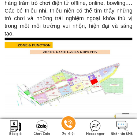
hàng trăm trò chơi điện tử offline, online, bowling,…
Các bé thiếu nhi, thiếu niên có thể tìm thấy những
trò chơi và những trải nghiệm ngoại khóa thú vị
trong một môi trường vui nhộn, hiện đại và sáng
tạo.
Mặt bằng dự án Diyas SS1 Tân Bình
Gọi điện
Gọi điện
Báo giá
Báo giá
Chat Zalo
Chat Zalo
Messenger
Messenger
Nhắn tin SMS
Nhắn tin SMS