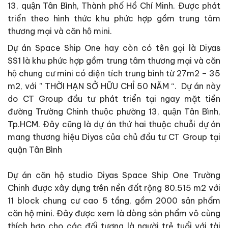
13, quận Tân Bình, Thành phố Hồ Chí Minh. Được phát
triển theo hình thức khu phức hợp gồm trung tâm
thương mại và căn hộ mini.
Dự án Space Ship One hay còn có tên gọi là Diyas
SS1 là khu phức hợp gồm trung tâm thương mại và căn
hộ chung cư mini có diện tích trung bình từ 27m2 – 35
m2, với ” THỜI HẠN SỞ HỮU CHỈ 50 NĂM “. Dự án này
do CT Group đầu tư phát triển tại ngay mặt tiền
đường Trường Chinh thuộc phường 13, quận Tân Bình,
Tp.HCM. Đây cũng là dự án thứ hai thuộc chuỗi dự án
mang thương hiệu Diyas của chủ đầu tư CT Group tại
quận Tân Bình
Dự án căn hộ studio Diyas Space Ship One Trường
Chinh được xây dựng trên nền đất rộng 80.515 m2 với
11 block chung cư cao 5 tầng, gồm 2000 sản phẩm
căn hộ mini. Đây được xem là dòng sản phẩm vô cùng
thích hợp cho các đối tượng là người trẻ tuổi với tài