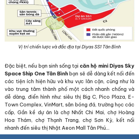
Vị trí chiến lược và đắc địa tại Diyas SS1 Tân Bình
Đặc biệt, nếu bạn sinh sống tại
căn hộ mini Diyas Sky
Space Ship One Tân Bình
bạn sẽ dễ dàng kết nối đến
các tiện ích hiện hữu và khu vực lân cận, cũng như là
vào trung tâm thành phố một cách nhanh chống và
dễ dàng, điển hình như: siêu thị Big C, Pico Plaza, E-
Town Complex, VinMart, sân bóng đá, trường học các
cấp, Gần kề dự án là chợ Nhất Chi Mai, chợ Hoàng
Hoa Thám, chợ Thạnh Trang, chợ Sơn Kỳ, kết nối
nhanh đến siêu thị Nhật Aeon Mall Tân Phú…