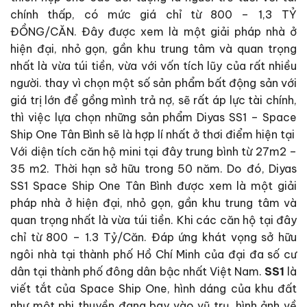
chính thấp, có mức giá chỉ từ 800 – 1,3 TỶ
ĐỒNG/CĂN. Đây được xem là một giải pháp nhà ở
hiện đại, nhỏ gọn, gần khu trung tâm và quan trọng
nhất là vừa túi tiền, vừa với vốn tích lũy của rất nhiều
người. thay vì chọn một số sản phẩm bất động sản với
giá trị lớn để gồng mình trả nợ, sẽ rất áp lực tài chính,
thì việc lựa chọn những sản phẩm Diyas SS1 – Space
Ship One Tân Bình sẽ là hợp lí nhất ở thơi điểm hiện tại
Với diện tích căn hộ mini tại đây trung bình từ 27m2 –
35 m2. Thời hạn sở hữu trong 50 năm. Do đó, Diyas
SS1 Space Ship One Tân Bình được xem là một giải
pháp nhà ở hiện đại, nhỏ gọn, gần khu trung tâm và
quan trọng nhất là vừa túi tiền. Khi các căn hộ tại đây
chỉ từ 800 – 1.3 Tỷ/Căn. Đáp ứng khát vọng sở hữu
ngôi nhà tại thành phố Hồ Chí Minh của đại đa số cư
dân tại thành phố đông dân bậc nhất Việt Nam.
SS1
là
viết tắt của Space Ship One, hình dáng của khu đất
như một phi thuyền đang bay vào vũ trụ, hình ảnh về