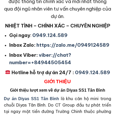
được thông tin chính xác và mới nhất thông
qua đội ngũ nhân viên tư vấn chuyên nghiệp của
dự án.
NHIỆT TÌNH – CHÍNH XÁC – CHUYÊN NGHIỆP
Gọi ngay
:
0949.124.589
Inbox Zalo:
https://zalo.me/0949124589
Inbox Viber:
viber://chat?
number=+84944505454
Hotline hỗ trợ dự án 24/7 :
0949.124.589
GIỚI THIỆU
Giới thiệu lượt xem về dự án Diyas SS1 Tân Bình
là khu căn hộ mini trong
Dự án Diyas SS1 Tân Bình
chuỗi Diyas Tân Bình. Do CT Group đầu tư phát triển
tại ngay mặt tiền đường Trường Chinh thuộc phường