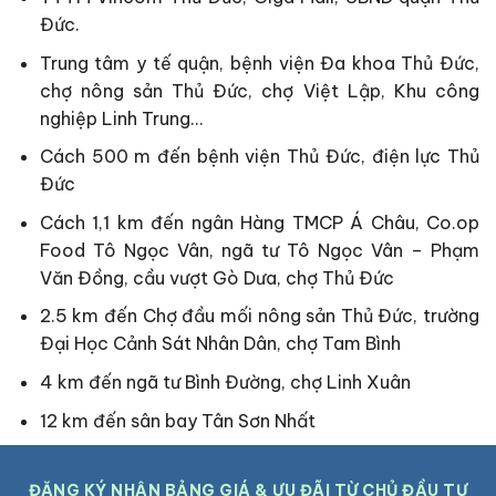
Đức.
Trung tâm y tế quận, bệnh viện Đa khoa Thủ Đức,
chợ nông sản Thủ Đức, chợ Việt Lập, Khu công
nghiệp Linh Trung…
Cách 500 m đến bệnh viện Thủ Đức, điện lực Thủ
Đức
Cách 1,1 km đến ngân Hàng TMCP Á Châu, Co.op
Food Tô Ngọc Vân, ngã tư Tô Ngọc Vân – Phạm
Văn Đồng, cầu vượt Gò Dưa, chợ Thủ Đức
2.5 km đến Chợ đầu mối nông sản Thủ Đức, trường
Đại Học Cảnh Sát Nhân Dân, chợ Tam Bình
4 km đến ngã tư Bình Đường, chợ Linh Xuân
12 km đến sân bay Tân Sơn Nhất
ĐĂNG KÝ NHẬN BẢNG GIÁ & ƯU ĐÃI TỪ CHỦ ĐẦU TƯ