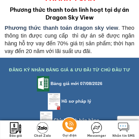
Phương thức thanh toán linh hoạt tại dự án
Dragon Sky View
Phương thức thanh toán dragon sky view
. Theo
thông tin được cung cấp thì dự án sẽ được ngân
hàng hỗ trợ vay đến 70% giá trị sản phẩm; thời hạn
vay đến 20 năm với lãi suất ưu đãi.
ĐĂNG KÝ NHẬN BẢNG GIÁ & ƯU ĐÃI TỪ CHỦ ĐẦU TƯ
Bảng giá mới 07/08/2026
Hồ sơ pháp lý
Chính sách bán hàng
Gọi điện
Gọi điện
Báo giá
Báo giá
Chat Zalo
Chat Zalo
Messenger
Messenger
Nhắn tin SMS
Nhắn tin SMS