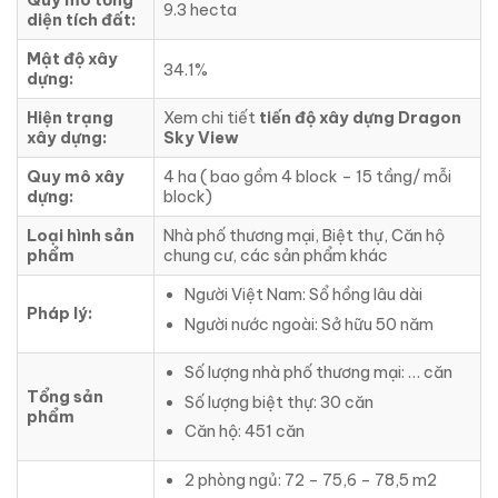
Quy mô tổng
9.3 hecta
diện tích đất:
Mật độ xây
34.1%
dựng:
Hiện trạng
Xem chi tiết
tiến độ xây dựng Dragon
xây dựng:
Sky View
Quy mô xây
4 ha ( bao gồm 4 block – 15 tầng/ mỗi
dựng:
block)
Loại hình sản
Nhà phố thương mại, Biệt thự, Căn hộ
phẩm
chung cư, các sản phẩm khác
Người Việt Nam: Sổ hồng lâu dài
Pháp lý:
Người nước ngoài: Sở hữu 50 năm
Số lượng nhà phố thương mại: … căn
Tổng sản
Số lượng biệt thự: 30 căn
phẩm
Căn hộ: 451 căn
2 phòng ngủ: 72 – 75,6 – 78,5 m2