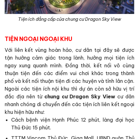
Tiện ích đẳng cấp của chung cư Dragon Sky View
TIỆN NGOẠI NGOẠI KHU
Với liên kết vùng hoàn hảo, cư dân tại đây sẽ được
tận hưởng cảm giác trong lành, hưởng mọi tiện ích
ngay xung quanh mình. Đồng thời, kết nối vô cùng
thuận tiện đến các điểm vui chơi khác trong thành
phố và kết nối thuận tiện đi các huyện và tỉnh lân cận.
Ngoài các tiện ích nội khu thì dự án còn sở hữu vị trí
đắc địa nên từ
chung cư
Dragon Sky View
cư dân
nhanh chóng di chuyển đến các tiện ích liên kết ngoại
khu hiện hữu như:
Cách bệnh viện Hạnh Phúc 12 phút, làng đại học
Thủ Đức 15 phút.
TTTM Vincom Thủ Đức, Giga Mall, UBND quận Thủ