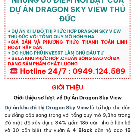
NHỮNG ƯU ĐIỂM NỔI BẬT CỦA
DỰ ÁN DRAGON SKY VIEW THỦ
ĐỨC
• DỰ ÁN KHU ĐÔ THỊ PHỨC HỢP DRAGON SKY VIEW
THỦ ĐỨC VỚI TỔNG QUY MÔ HƠN 9 HA
•GIÁ BÁN VÀ PHƯƠNG THỨC THANH TOÁN LINH
HOẠT HẤP DẪN.
• DO HƯNG PHÚ INVESRT LÀM CHỦ ĐẦU TƯ
• SẼ LÀ KHU PHỨC HỢP ,CHUẨN SỐNG SAO VỚI ĐA
DẠNG SẢN PHẨM CHẤT LƯỢNG
Hotline 24/7 : 0949.124.589
GIỚI THIỆU
Giới thiệu sơ lượt về Dự Án Dragon Sky View
Dự án khu đô thị Dragon Sky View
là tổ hợp khu dân
cư đẳng cấp sang trọng với tổng quy mô 9,3ha trong
đó mật độ xây dựng 34% gồm 185 căn nhà ở liên kế
và 30 căn biệt thự vườn &
4 Block
căn hộ cao
15