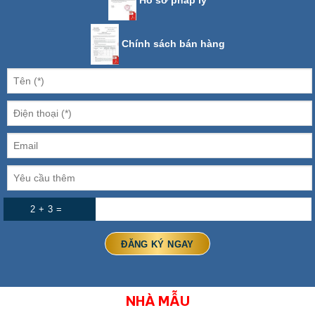
Hồ sơ pháp lý
Chính sách bán hàng
2 + 3 =
NHÀ MẪU