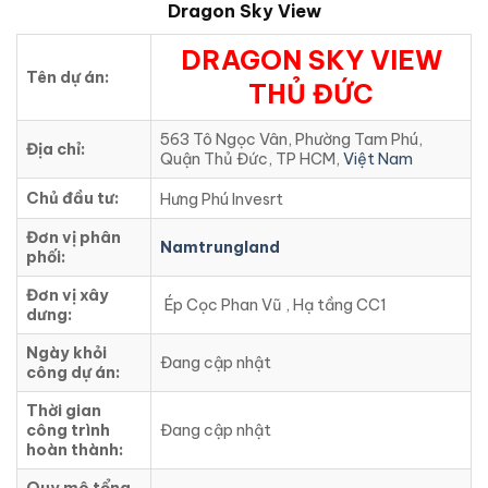
Dragon Sky View
DRAGON SKY VIEW
Tên dự án:
THỦ ĐỨC
563 Tô Ngọc Vân, Phường Tam Phú,
Địa chỉ:
Quận Thủ Đức, TP HCM,
Việt Nam
Chủ đầu tư:
Hưng Phú Invesrt
Đơn vị phân
Namtrungland
phối:
Đơn vị xây
Ép Cọc Phan Vũ , Hạ tầng CC1
dưng:
Ngày khỏi
Đang cập nhật
công dự án:
Thời gian
công trình
Đang cập nhật
hoàn thành: