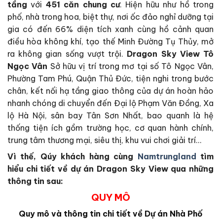
tầng
với
451 căn chung cư
. Hiện hữu như hồ trong
phố, nhà trong hoa, biệt thự, nơi ốc đảo nghỉ dưỡng tại
gia có đến 66% diện tích xanh cùng hồ cảnh quan
điều hòa không khí, tạo thế Minh Đường Tụ Thủy, mở
ra không gian sống vượt trội.
Dragon Sky View Tô
Ngọc Vân
Sở hữu vị trí trong mơ tại số Tô Ngọc Vân,
Phường Tam Phú, Quận Thủ Đức, tiện nghi trong bước
chân, kết nối hạ tầng giao thông của dự án hoàn hảo
nhanh chóng di chuyển đến Đại lộ Phạm Văn Đồng, Xa
lộ Hà Nội, sân bay Tân Sơn Nhất, bao quanh là hệ
thống tiện ích gồm trường học, cơ quan hành chính,
trung tâm thương mại, siêu thị, khu vui chơi giải trí…
Vì thế, Qúy khách hàng cùng
Namtrungland
tìm
hiểu chi tiết về dự án Dragon Sky View qua những
thông tin sau:
QUY MÔ
Quy mô và thông tin chi tiết về Dự án Nhà Phố