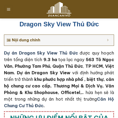
Chuyển
đến
nội
dung
Dragon Sky View Thủ Đức
Nội dung chính
Dự án Dragon Sky View Thủ Đức
được quy hoạch
trên tổng diện tích
9.3 ha
tọa lạc ngay
563 Tô Ngọc
Vân, Phường Tam Phú, Quận Thủ Đức
,
TP HCM, Việt
Nam. Dự án Dragon Sky View
với định hướng phát
triển trở thành
khu phước hợp nhà phố , biệt thự, căn
hộ chung cư cao cấp, Thương Mại & Dịch Vụ, Văn
Phòng & Khu Shophouse, Officetel,..
hứa hẹn sẽ là
một trong những dự án hot nhất thị trường
Căn Hộ
Chung Cư Thủ Đức
.