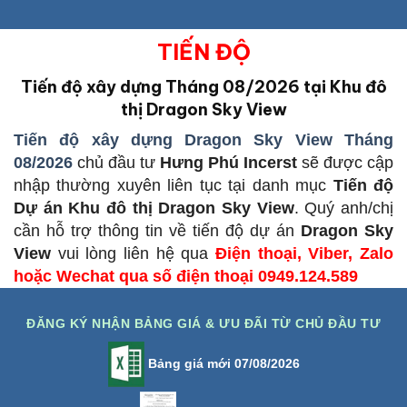
TIẾN ĐỘ
Tiến độ xây dựng Tháng 08/2026 tại Khu đô
thị Dragon Sky View
Tiến độ xây dựng Dragon Sky View Tháng
08/2026
chủ đầu tư
Hưng Phú Incerst
sẽ được cập
nhập thường xuyên liên tục tại danh mục
Tiến độ
Dự án Khu đô thị Dragon Sky View
. Quý anh/chị
cần hỗ trợ thông tin về tiến độ dự án
Dragon Sky
View
vui lòng liên hệ qua
Điện thoại, Viber, Zalo
hoặc Wechat qua số điện thoại 0949.124.589
ĐĂNG KÝ NHẬN BẢNG GIÁ & ƯU ĐÃI TỪ CHỦ ĐẦU TƯ
Bảng giá mới 07/08/2026