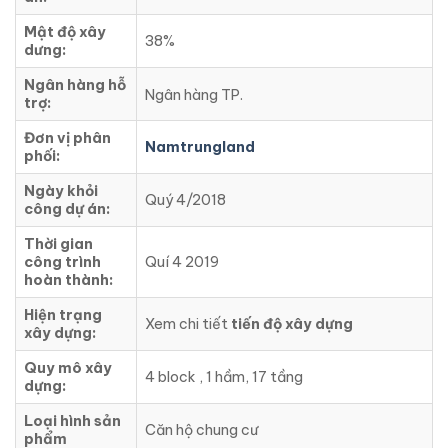
Mật độ xây
38%
dưng:
Ngân hàng hỗ
Ngân hàng TP.
trợ:
Đơn vị phân
Namtrungland
phối:
Ngày khỏi
Quý 4/2018
công dự án:
Thời gian
công trình
Quí 4 2019
hoàn thành:
Hiện trạng
Xem chi tiết
tiến độ xây dựng
xây dựng:
Quy mô xây
4 block , 1 hầm, 17 tầng
dựng:
Loại hình sản
Căn hộ chung cư
phẩm