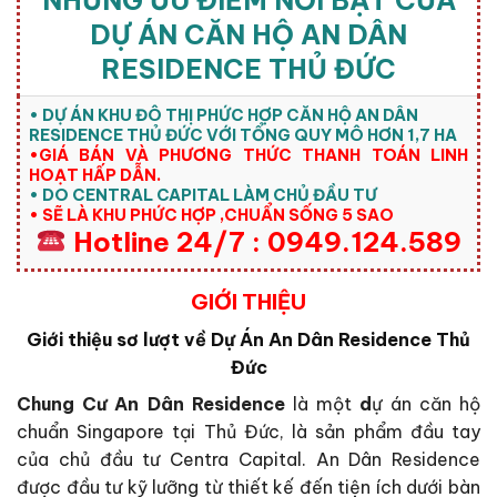
NHỮNG ƯU ĐIỂM NỔI BẬT CỦA
DỰ ÁN CĂN HỘ AN DÂN
RESIDENCE THỦ ĐỨC
• DỰ ÁN KHU ĐÔ THỊ PHỨC HỢP CĂN HỘ AN DÂN
RESIDENCE THỦ ĐỨC VỚI TỔNG QUY MÔ HƠN 1,7 HA
•GIÁ BÁN VÀ PHƯƠNG THỨC THANH TOÁN LINH
HOẠT HẤP DẪN.
• DO CENTRAL CAPITAL LÀM CHỦ ĐẦU TƯ
• SẼ LÀ KHU PHỨC HỢP ,CHUẨN SỐNG 5 SAO
Hotline 24/7 : 0949.124.589
GIỚI THIỆU
Giới thiệu sơ lượt về Dự Án An Dân Residence Thủ
Đức
Chung Cư An Dân Residence
là một
d
ự án căn hộ
chuẩn Singapore tại Thủ Đức, là sản phẩm đầu tay
của chủ đầu tư Centra Capital. An Dân Residence
được đầu tư kỹ lưỡng từ thiết kế đến tiện ích dưới bàn