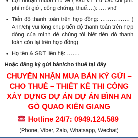
Lợi nhuận muốn thu về ( sau khi trừ các chi phí:
phí môi giới, công chứng, thuế….): …. vnđ
Tiến độ thanh toán trên hợp đồng: ……………. (
Anh/chị vui lòng chụp tiến độ thanh toán trên hợp
đồng của mình để chúng tôi biết tiến độ thanh
toán còn lại trên hợp đồng)
Họ tên & SĐT liên hệ: …….
Hoặc đăng ký gửi bán/cho thuê tại đây
CHUYÊN NHẬN MUA BÁN KÝ GỬI –
CHO THUÊ – THIẾT KẾ THI CÔNG
XÂY DỰNG DỰ ÁN DỰ ÁN BÌNH AN
GÒ QUAO KIÊN GIANG
Hotline 24/7: 0949.124.589
(Phone, Viber, Zalo, Whatsapp, Wechat)