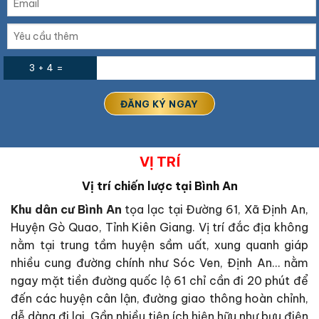
3 + 4 =
VỊ TRÍ
Vị trí chiến lược tại
Bình An
Khu dân cư Bình An
tọa lạc tại Đường 61, Xã Định An,
Huyện Gò Quao, Tỉnh Kiên Giang. Vị trí đắc địa không
nằm tại trung tầm huyện sầm uất, xung quanh giáp
nhiều cung đường chính như Sóc Ven, Định An… nằm
ngay mặt tiền đường quốc lộ 61 chỉ cần đi 20 phút để
đến các huyện cân lận, đường giao thông hoàn chỉnh,
dễ dàng đi lại. Gần nhiều tiện ích hiện hữu như bưu điện