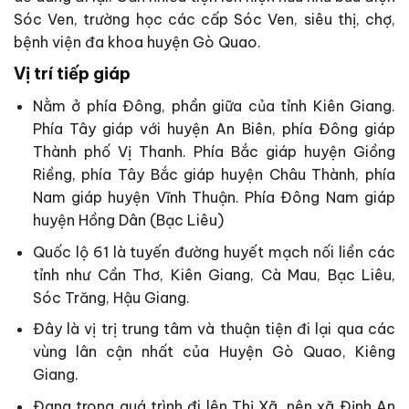
Sóc Ven, trường học các cấp Sóc Ven, siêu thị, chợ,
bệnh viện đa khoa huyện Gò Quao.
Vị trí tiếp giáp
Nằm ở phía Đông, phần giữa của tỉnh Kiên Giang.
Phía Tây giáp với huyện An Biên, phía Đông giáp
Thành phố Vị Thanh. Phía Bắc giáp huyện Giồng
Riềng, phía Tây Bắc giáp huyện Châu Thành, phía
Nam giáp huyện Vĩnh Thuận. Phía Đông Nam giáp
huyện Hồng Dân (Bạc Liêu)
Quốc lộ 61 là tuyến đường huyết mạch nối liền các
tỉnh như Cần Thơ, Kiên Giang, Cà Mau, Bạc Liêu,
Sóc Trăng, Hậu Giang.
Đây là vị trị trung tâm và thuận tiện đi lại qua các
vùng lân cận nhất của Huyện Gò Quao, Kiêng
Giang.
Đang trong quá trình đi lên Thị Xã, nên xã Định An