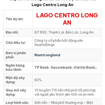
Lago Centro Long An
LAGO CENTRO LONG
Tên dự án:
AN
Địa chỉ:
ĐT 830, Thạnh Lợi, Bến Lức, Long An
Công ty cổ phần bất động sản
Chủ đầu tư:
SeaHolDings
Đơn vị phân
Namtrungland
phối:
Ngân hàng
TP Bank
,
Sacombank, Viettin Bank,.
bảo lãnh:
Mật độ xây
60%.
dựng:
Quy mô xây
13 ha gồm 715 nền nhà phố rất phù hợp
dựng:
với người yêu thích yên tĩnh và an ninh.
Loại hình sản
Đất nền – Nhà phố thương mại – Biệt