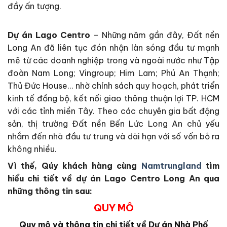
đầy ấn tượng.
Dự án Lago Centro
– Những năm gần đây, Đất nền
Long An đã liên tục đón nhận làn sóng đầu tư mạnh
mẽ từ các doanh nghiệp trong và ngoài nước như Tập
đoàn Nam Long; Vingroup; Him Lam; Phú An Thạnh;
Thủ Đức House… nhờ chính sách quy hoạch, phát triển
kinh tế đồng bộ, kết nối giao thông thuận lợi TP. HCM
với các tỉnh miền Tây. Theo các chuyên gia bất động
sản, thị trường Đất nền Bến Lức Long An chủ yếu
nhắm đến nhà đầu tư trung và dài hạn với số vốn bỏ ra
không nhiều.
Vì thế, Qúy khách hàng cùng
Namtrungland
tìm
hiểu chi tiết về dự án Lago Centro Long An qua
những thông tin sau:
QUY MÔ
Quy mô và thông tin chi tiết về Dự án Nhà Phố