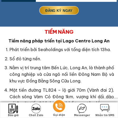
TIỀM NĂNG
Tiềm năng pháp triển tại
Lago Centro Long An
Phát triển bởi Seaholdings với tổng diện tích 13ha.
Sổ đỏ từng nền.
Nằm vị trí trung tâm Bến Lức, Long An, là thành phố
công nghiệp và cửa ngõ nối liền Đông Nam Bộ và
khu vực Đồng Bằng Sông Cữu Long.
Mặt tiền đường TL824 – lộ giới 70m (Vành đai 2),
Cách sông Vàm Cỏ Đông 1km, vượng khí dồi dào
với 2 mặt tiếp 2 kênh 10m và hồ trung tâm lớn.
Nằm trong khu hạ tầng đồng bộ với hệ thống giao
Gọi điện
Gọi điện
Báo giá
Báo giá
Chat Zalo
Chat Zalo
Messenger
Messenger
Nhắn tin SMS
Nhắn tin SMS