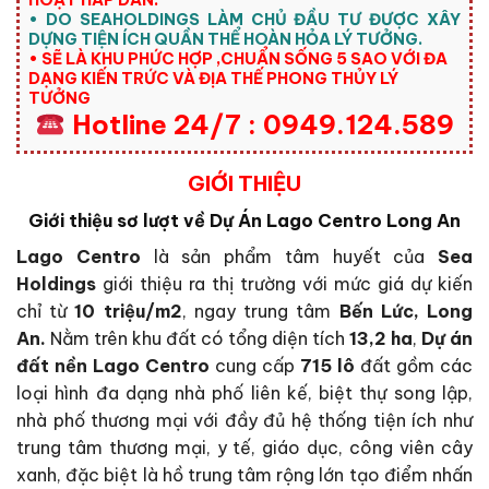
HOẠT HẤP DẪN.
• DO SEAHOLDINGS LÀM CHỦ ĐẦU TƯ ĐƯỢC XÂY
DỰNG TIỆN ÍCH QUẦN THỂ HOÀN HỎA LÝ TƯỞNG.
• SẼ LÀ KHU PHỨC HỢP ,CHUẨN SỐNG 5 SAO VỚI ĐA
DẠNG KIẾN TRỨC VÀ ĐỊA THẾ PHONG THỦY LÝ
TƯỞNG
Hotline 24/7 : 0949.124.589
GIỚI THIỆU
Giới thiệu sơ lượt về Dự Án Lago Centro Long An
Lago Centro
là sản phẩm tâm huyết của
Sea
Holdings
giới thiệu ra thị trường với mức giá dự kiến
chỉ từ
10 triệu/m2
, ngay trung tâm
Bến Lức, Long
An.
Nằm trên khu đất có tổng diện tích
13,2 ha
,
Dự án
đất nền Lago Centro
cung cấp
715 lô
đất gồm các
loại hình đa dạng nhà phố liên kế, biệt thự song lập,
nhà phố thương mại với đầy đủ hệ thống tiện ích như
trung tâm thương mại, y tế, giáo dục, công viên cây
xanh, đặc biệt là hồ trung tâm rộng lớn tạo điểm nhấn