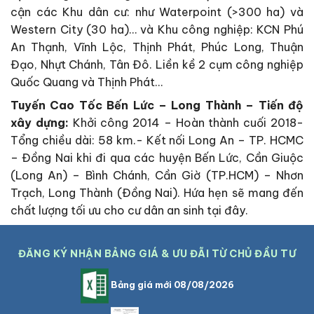
cận các Khu dân cư: như Waterpoint (>300 ha) và
Western City (30 ha)… và Khu công nghiệp: KCN Phú
An Thạnh, Vĩnh Lộc, Thịnh Phát, Phúc Long, Thuận
Đạo, Nhựt Chánh, Tân Đô. Liền kề 2 cụm công nghiệp
Quốc Quang và Thịnh Phát…
Tuyến Cao Tốc Bến Lức – Long Thành – Tiến độ
xây dựng:
Khởi công 2014 – Hoàn thành cuối 2018-
Tổng chiều dài: 58 km.- Kết nối Long An – TP. HCMC
– Đồng Nai khi đi qua các huyện Bến Lức, Cần Giuộc
(Long An) – Bình Chánh, Cần Giờ (TP.HCM) – Nhơn
Trạch, Long Thành (Đồng Nai). Hứa hẹn sẽ mang đến
chất lượng tối ưu cho cư dân an sinh tại đây.
ĐĂNG KÝ NHẬN BẢNG GIÁ & ƯU ĐÃI TỪ CHỦ ĐẦU TƯ
Bảng giá mới 08/08/2026