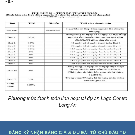
nền.
Phương thức thanh toán linh hoạt tại dự án Lago Centro
Long An
ĐĂNG KÝ NHẬN BẢNG GIÁ & ƯU ĐÃI TỪ CHỦ ĐẦU TƯ