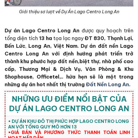
Giới thiệu sơ lượt về Dự Án Lago Centro Long An
Dự án Lago Centro Long An
được quy hoạch trên
tổng diện tích
13 ha
tọa lạc ngay
ĐT 830, Thạnh Lợi,
Bến Lức
,
Long An, Việt Nam. Dự án đất nền Lago
Centro Long An với định hướng phát triển trở
thành khu phước hợp đất nền,biệt thự, nhà phố cao
cấp, Thương Mại & Dịch Vụ, Văn Phòng & Khu
Shophouse, Officetel,.. hứa hẹn sẽ là một trong
những dự án hot nhất thị trường
Đất Nền Long An
.
NHỮNG ƯU ĐIỂM NỔI BẬT CỦA
DỰ ÁN LAGO CENTRO LONG AN
• DỰ ÁN KHU ĐÔ THỊ PHỨC HỢP LAGO CENTRO LONG
AN VỚI TỔNG QUY MÔ HƠN 13
•GIÁ BÁN VÀ PHƯƠNG THỨC THANH TOÁN LINH