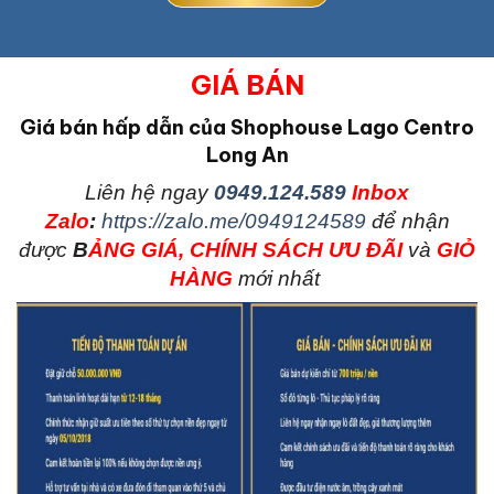
GIÁ BÁN
Giá bán hấp dẫn của Shophouse Lago Centro
Long An
L
iên hệ ngay
0949.124.589
Inbox
Zalo
:
https://zalo.me/0949124589
để nhận
được
B
ẢNG GIÁ, CHÍNH SÁCH ƯU ĐÃI
và
GIỎ
HÀNG
mới nhất