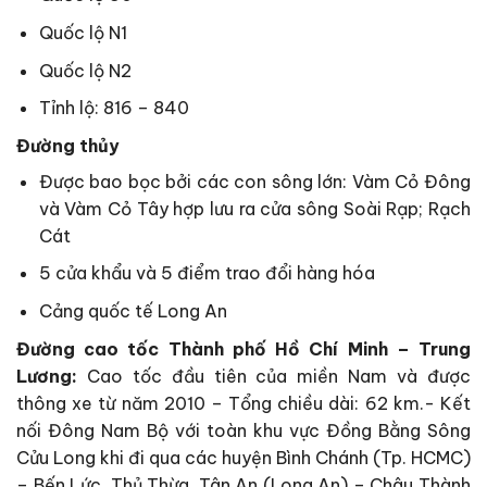
Quốc lộ N1
Quốc lộ N2
Tỉnh lộ: 816 – 840
Đường thủy
Được bao bọc bởi các con sông lớn: Vàm Cỏ Đông
và Vàm Cỏ Tây hợp lưu ra cửa sông Soài Rạp; Rạch
Cát
5 cửa khẩu và 5 điểm trao đổi hàng hóa
Cảng quốc tế Long An
Đường cao tốc Thành phố Hồ Chí Minh – Trung
Lương:
Cao tốc đầu tiên của miền Nam và được
thông xe từ năm 2010 – Tổng chiều dài: 62 km.- Kết
nối Đông Nam Bộ với toàn khu vực Đồng Bằng Sông
Cửu Long khi đi qua các huyện Bình Chánh (Tp. HCMC)
– Bến Lức, Thủ Thừa, Tân An (Long An) – Châu Thành