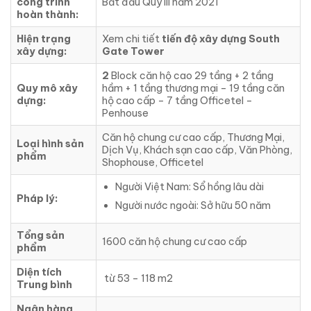
công trình
Bắt đầu Quý III năm 2021
hoàn thành:
Hiện trạng
Xem chi tiết
tiến độ xây dựng South
xây dựng:
Gate Tower
2
Block căn hộ cao 29 tầng + 2 tầng
Quy mô xây
hầm + 1 tầng thương mại – 19 tầng căn
dựng:
hộ cao cấp – 7 tầng Officetel –
Penhouse
Căn hộ chung cư cao cấp, Thương Mại,
Loại hình sản
Dịch Vụ, Khách sạn cao cấp, Văn Phòng,
phẩm
Shophouse, Officetel
Người Việt Nam: Sổ hồng lâu dài
Pháp lý:
Người nước ngoài: Sở hữu 50 năm
Tổng sản
1600 căn hộ chung cư cao cấp
phẩm
Diện tích
từ 53 – 118 m2
Trung bình
Ngân hàng