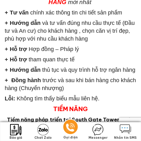
HÀNG
mới nhất
+ Tư vấn
chính xác thông tin chi tiết sản phẩm
+ Hướng dẫn
và tư vấn đúng nhu cầu thực tế (Đầu
tư và An cư) cho khách hàng , chọn căn vị trí đẹp,
phù hợp với nhu cầu khách hàng
+ Hỗ trợ
Hợp đồng – Pháp lý
+ Hỗ trợ
tham quan thực tế
+ Hướng dẫn
thủ tục và quy trình hỗ trợ ngân hàng
+ Đồng hành
trước và sau khi bán hàng cho khách
hàng (Chuyển nhượng)
Lỗi:
Không tìm thấy biểu mẫu liên hệ.
TIỀM NĂNG
Tiềm năng pháp triển tại
South Gate Tower Quận
7
1. Vị trí đắc địa, giao thông thuận lợi
Gọi điện
Gọi điện
Báo giá
Báo giá
Chat Zalo
Chat Zalo
Messenger
Messenger
Nhắn tin SMS
Nhắn tin SMS