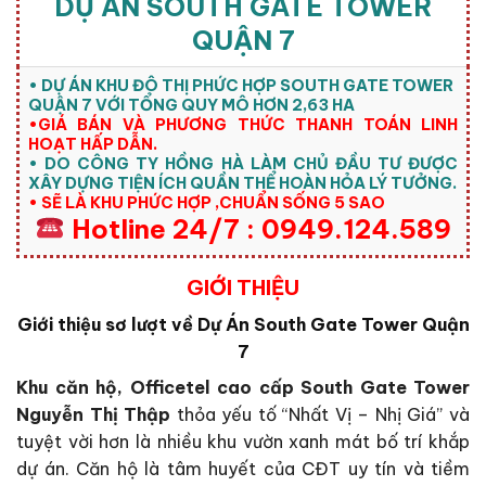
DỰ ÁN SOUTH GATE TOWER
QUẬN 7
• DỰ ÁN KHU ĐÔ THỊ PHỨC HỢP SOUTH GATE TOWER
QUẬN 7 VỚI TỔNG QUY MÔ HƠN 2,63 HA
•GIÁ BÁN VÀ PHƯƠNG THỨC THANH TOÁN LINH
HOẠT HẤP DẪN.
• DO CÔNG TY HỒNG HÀ LÀM CHỦ ĐẦU TƯ ĐƯỢC
XÂY DỰNG TIỆN ÍCH QUẦN THỂ HOÀN HỎA LÝ TƯỞNG.
• SẼ LÀ KHU PHỨC HỢP ,CHUẨN SỐNG 5 SAO
Hotline 24/7 : 0949.124.589
GIỚI THIỆU
Giới thiệu sơ lượt về Dự Án South Gate Tower Quận
7
Khu căn hộ, Officetel cao cấp South Gate Tower
Nguyễn Thị Thập
thỏa yếu tố “Nhất Vị – Nhị Giá” và
tuyệt vời hơn là nhiều khu vườn xanh mát bố trí khắp
dự án. Căn hộ là tâm huyết của CĐT uy tín và tiềm