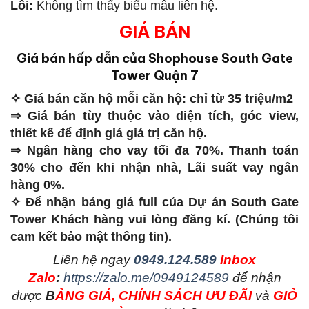
Lỗi:
Không tìm thấy biểu mẫu liên hệ.
GIÁ BÁN
Giá bán hấp dẫn của Shophouse South Gate
Tower Quận 7
✧ Giá bán căn hộ mỗi căn hộ: chỉ từ 35 triệu/m2
⇒ Giá bán tùy thuộc vào diện tích, góc view,
thiết kế để định giá giá trị căn hộ.
⇒ Ngân hàng cho vay tối đa 70%. Thanh toán
30% cho đến khi nhận nhà, Lãi suất vay ngân
hàng 0%.
✧ Để nhận bảng giá full của Dự án South Gate
Tower Khách hàng vui lòng đăng kí. (Chúng tôi
cam kết bảo mật thông tin).
L
iên hệ ngay
0949.124.589
Inbox
Zalo
:
https://zalo.me/0949124589
để nhận
được
B
ẢNG GIÁ, CHÍNH SÁCH ƯU ĐÃI
và
GIỎ