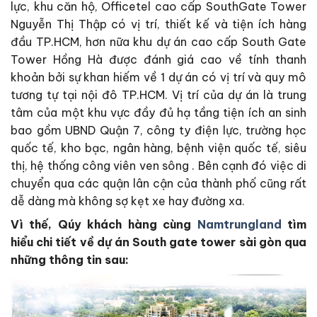
lực, khu căn hộ, Officetel cao cấp SouthGate Tower
Nguyễn Thị Thập có vị trí, thiết kế và tiện ích hàng
đầu TP.HCM, hơn nữa khu dự án cao cấp South Gate
Tower Hồng Hà được đánh giá cao về tính thanh
khoản bởi sự khan hiếm về 1 dự án có vị trí và quy mô
tương tự tại nội đô TP.HCM. Vị trí của dự án là trung
tâm của một khu vực đầy đủ hạ tầng tiện ích an sinh
bao gồm UBND Quận 7, công ty điện lực, trường học
quốc tế, kho bạc, ngân hàng, bệnh viện quốc tế, siêu
thị, hệ thống công viên ven sông . Bên cạnh đó việc di
chuyển qua các quận lân cận của thành phố cũng rất
dễ dàng mà không sợ kẹt xe hay đường xa.
Vì thế, Qúy khách hàng cùng
Namtrungland
tìm
hiểu chi tiết về dự án South gate tower sài gòn qua
những thông tin sau: