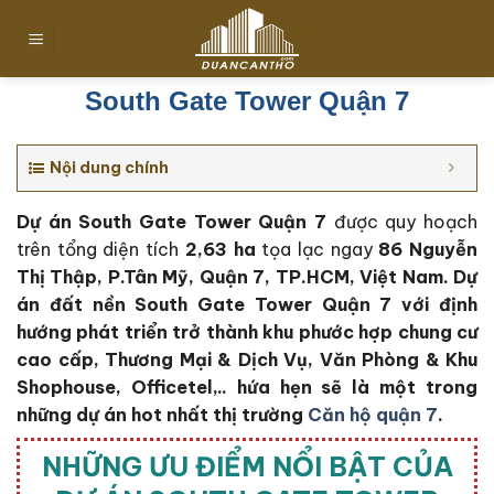
Chuyển
đến
nội
dung
South Gate Tower Quận 7
Nội dung chính
Dự án South Gate Tower Quận 7
được quy hoạch
trên tổng diện tích
2,63 ha
tọa lạc ngay
86 Nguyễn
Thị Thập, P.Tân Mỹ,
Quận 7, TP.HCM, Việt Nam. Dự
án đất nền South Gate Tower Quận 7 với định
hướng phát triển trở thành khu phước hợp chung cư
cao cấp, Thương Mại & Dịch Vụ, Văn Phòng & Khu
Shophouse, Officetel,.. hứa hẹn sẽ là một trong
những dự án hot nhất thị trường
Căn hộ quận 7
.
NHỮNG ƯU ĐIỂM NỔI BẬT CỦA