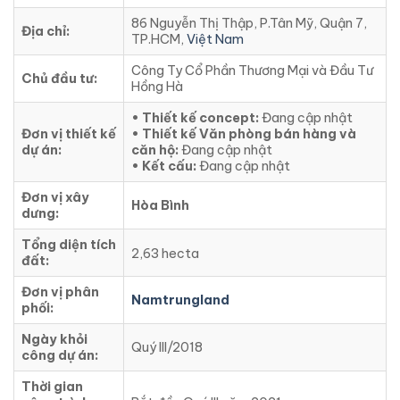
86 Nguyễn Thị Thập, P.Tân Mỹ, Quận 7,
Địa chỉ:
TP.HCM,
Việt Nam
Công Ty Cổ Phần Thương Mại và Đầu Tư
Chủ đầu tư:
Hồng Hà
• Thiết kế concept:
Đang cập nhật
Đơn vị thiết kế
• Thiết kế Văn phòng bán hàng và
dự án:
căn hộ:
Đang cập nhật
• Kết cấu:
Đang cập nhật
Đơn vị xây
Hòa Bình
dưng:
Tổng diện tích
2,63 hecta
đất:
Đơn vị phân
Namtrungland
phối:
Ngày khỏi
Quý III/2018
công dự án:
Thời gian