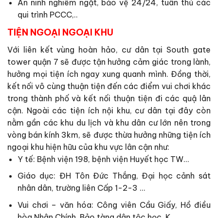
An ninh nghiêm ngặt, bảo vệ 24/24, tuân thủ các
qui trình PCCC,..
TIỆN NGOẠI NGOẠI KHU
Với liên kết vùng hoàn hảo, cư dân tại South gate
tower quận 7 sẽ được tận hưởng cảm giác trong lành,
hưởng mọi tiện ích ngay xung quanh mình. Đồng thời,
kết nối vô cùng thuận tiện đến các điểm vui chơi khác
trong thành phố và kết nối thuận tiện đi các quậ lân
cận. Ngoài các tiện ích nội khu, cư dân tại đây còn
nằm gần các khu du lịch và khu dân cư lớn nên trong
vòng bán kính 3km, sẽ được thừa hưởng những tiện ích
ngoại khu hiện hữu của khu vực lân cận như:
Y tế: Bệnh viện 198, bệnh viện Huyết học TW…
Giáo dục: ĐH Tôn Đức Thắng, Đại học cảnh sát
nhân dân, trường liên Cấp 1-2-3 …
Vui chơi – văn hóa: Công viên Cầu Giấy, Hồ điều
hòa Nhân Chính, Bảo tàng dân tộc học, K…