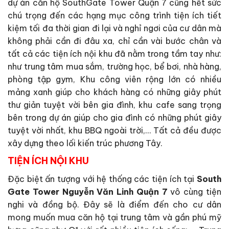
dự án căn hộ SouthGate Tower Quận 7 cũng hết sức
chú trọng đến các hạng mục công trình tiện ích tiết
kiệm tối đa thời gian đi lại và nghỉ ngơi của cư dân mà
không phải cần đi đâu xa, chỉ cần vài bước chân và
tất cả các tiện ích nội khu đã nằm trong tầm tay như:
như trung tâm mua sắm, trường học, bể bơi, nhà hàng,
phòng tập gym, Khu công viên rộng lớn có nhiều
mảng xanh giúp cho khách hàng có những giây phút
thư giản tuyệt vời bên gia đình, khu cafe sang trọng
bên trong dự án giúp cho gia đình có những phút giây
tuyệt vời nhất, khu BBQ ngoài trời,… Tất cả đều được
xây dựng theo lối kiến trúc phương Tây.
TIỆN ÍCH NỘI KHU
Đặc biệt ấn tượng với hệ thống các tiện ích tại
South
Gate Tower Nguyễn Văn Linh Quận 7
vô cùng tiện
nghi và đồng bộ. Đây sẽ là điểm đến cho cư dân
mong muốn mua căn hộ tại trung tâm và gần phú mỹ