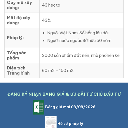
Quy mô xây
43 hecta
dựng:
Mật độ xây
43%
dựng:
Người Việt Nam: Sổ hồng lâu dài
Pháp lý:
Người nước ngoài: Sở hữu 50 năm
Tổng sản
2000 sản phẩm đất nền, nhà phố liền kề.
phẩm
Diện tích
60 m2 – 150 m2.
Trung bình
ĐĂNG KÝ NHẬN BẢNG GIÁ & ƯU ĐÃI TỪ CHỦ ĐẦU TƯ
Bảng giá mới 08/08/2026
Hồ sơ pháp lý