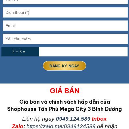
2 + 3 =
GIÁ BÁN
Giá bán và chính sách hấp dẫn của
Shophouse Tân Phú Mega City 3 Bình Dương
L
iên hệ ngay
0949.124.589
Inbox
Zalo
:
https://zalo.me/0949124589
để nhận