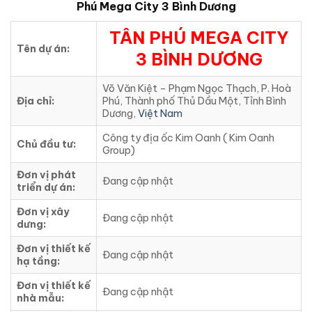
Phú Mega City 3 Bình Dương
TÂN PHÚ MEGA CITY
Tên dự án:
3 BÌNH DƯƠNG
Võ Văn Kiệt – Phạm Ngọc Thạch, P. Hoà
Địa chỉ:
Phú, Thành phố Thủ Dầu Một, Tỉnh Bình
Dương,
Việt Nam
Công ty địa ốc Kim Oanh ( Kim Oanh
Chủ đầu tư:
Group)
Đơn vị phát
Đang cập nhật
triển dự án:
Đơn vị xây
Đang cập nhật
dưng:
Đơn vị thiết kế
Đang cập nhật
hạ tầng:
Đơn vị thiết kế
Đang cập nhật
nhà mẫu: