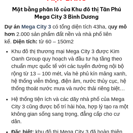
Mặt bằng phân lô của Khu đô thị Tân Phú
Mega City 3 Bình Dương
Dự án
Mega City 3
có tổng diện tích 43ha, q
uy mô
hơn
2.000 sản phẩm đất nền và nhà phố liên
kế.
Diện tích:
từ 60 – 150m2
Khu đô thị thương mại Mega City 3 được Kim
Oanh Group quy hoạch và đầu tư hạ tầng theo
chuẩn mực quốc tế với các tuyến đường nội bộ
rộng từ 13 – 100 mét, vỉa hè phủ kín mảng xanh,
hệ thống viễn thông, điện âm, nước thủy cục, hệ
thống thoát nước mưa và nước thải riêng biệt…
Hệ thống tiện ích và các dãy nhà phố của Mega
City 3 cũng được bố trí hài hòa, hợp lý tạo ra một
không gian sống sang trọng, đẳng cấp cho cư
dân.
Đặc biệt:
khu đô thị Mega City 3 đã hoàn thiện