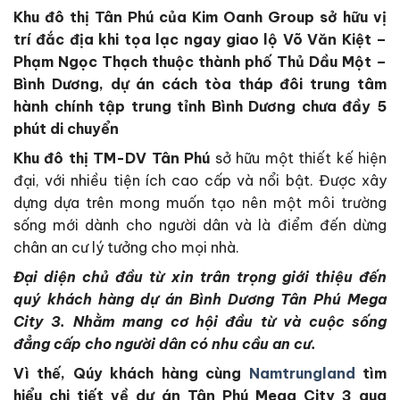
Khu đô thị Tân Phú của Kim Oanh Group sở hữu vị
trí đắc địa khi tọa lạc ngay giao lộ Võ Văn Kiệt –
Phạm Ngọc Thạch thuộc thành phố Thủ Dầu Một –
Bình Dương, dự án cách tòa tháp đôi trung tâm
hành chính tập trung tỉnh Bình Dương chưa đầy 5
phút di chuyển
Khu đô thị TM-DV Tân Phú
sở hữu một thiết kế hiện
đại, với nhiều tiện ích cao cấp và nổi bật. Được xây
dựng dựa trên mong muốn tạo nên một môi trường
sống mới dành cho người dân và là điểm đến dừng
chân an cư lý tưởng cho mọi nhà.
Đại diện chủ đầu từ xin trân trọng giới thiệu đến
quý khách hàng dự án Bình Dương Tân Phú Mega
City 3. Nhằm mang cơ hội đầu từ và cuộc sống
đẳng cấp cho người dân có nhu cầu an cư.
Vì thế, Qúy khách hàng cùng
Namtrungland
tìm
hiểu chi tiết về dự án Tân Phú Mega City 3 qua