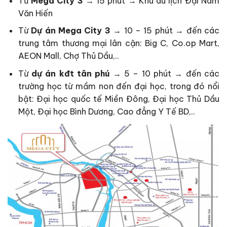
Từ
Mega City 3
→ 15 phút → Khu du lịch Đại Nam
Văn Hiến
Từ
Dự án Mega City 3
→ 10 – 15 phút → đến các
trung tâm thương mại lân cận: Big C, Co.op Mart,
AEON Mall, Chợ Thủ Dầu,..
Từ
dự án kđt tân phú
→ 5 – 10 phút → đến các
trường học từ mầm non đến đại học, trong đó nổi
bật: Đại học quốc tế Miền Đông, Đại học Thủ Dầu
Một, Đại học Bình Dương, Cao đẳng Y Tế BD,..