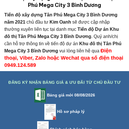
Phú Mega City 3 Bình Dương
Tiến độ xây d
ựng
Tân Phú Mega City 3 Bình Dương
năm 2021
chủ đầu tư
Kim Oanh
sẽ được cập nhập
thường xuyên liên tục tại danh mục
Tiến độ Dự án Khu
đô thị Tân Phú Mega City 3 Bình Dương
. Quý anh/chị
cần hỗ trợ thông tin về tiến độ dự án
Khu đô thị Tân Phú
Điện
Mega City 3 Bình Dương
vui lòng liên hệ qua
thoại, Viber, Zalo hoặc Wechat qua số điện thoại
0949.124.589
ĐĂNG KÝ NHẬN BẢNG GIÁ & ƯU ĐÃI TỪ CHỦ ĐẦU TƯ
Bảng giá mới 08/08/2026
Hồ sơ pháp lý