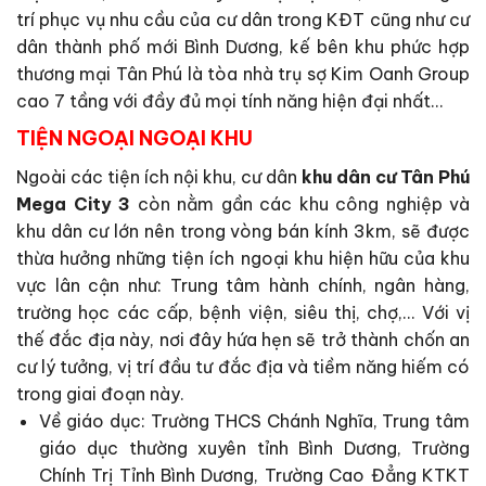
trí phục vụ nhu cầu của cư dân trong KĐT cũng như cư
dân thành phố mới Bình Dương, kế bên khu phức hợp
thương mại Tân Phú là tòa nhà trụ sợ Kim Oanh Group
cao 7 tầng với đầy đủ mọi tính năng hiện đại nhất…
TIỆN NGOẠI NGOẠI KHU
Ngoài các tiện ích nội khu, cư dân
khu dân cư Tân Phú
Mega City 3
còn nằm gần các khu công nghiệp và
khu dân cư lớn nên trong vòng bán kính 3km, sẽ được
thừa hưởng những tiện ích ngoại khu hiện hữu của khu
vực lân cận như: Trung tâm hành chính, ngân hàng,
trường học các cấp, bệnh viện, siêu thị, chợ,… Với vị
thế đắc địa này, nơi đây hứa hẹn sẽ trở thành chốn an
cư lý tưởng, vị trí đầu tư đắc địa và tiềm năng hiếm có
trong giai đoạn này.
Về giáo dục: Trường THCS Chánh Nghĩa, Trung tâm
giáo dục thường xuyên tỉnh Bình Dương, Trường
Chính Trị Tỉnh Bình Dương, Trường Cao Đẳng KTKT