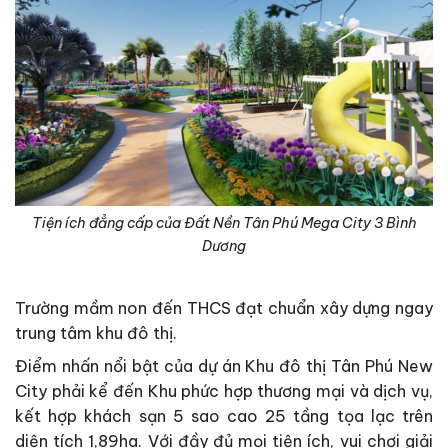
Tiện ích đẳng cấp của Đất Nền Tân Phú Mega City 3 Bình
Dương
Trường mầm non đến THCS đạt chuẩn xây dựng ngay
trung tâm khu đô thị.
Điểm nhấn nổi bật của dự án Khu đô thị Tân Phú New
City phải kể đến Khu phức hợp thương mại và dịch vụ,
kết hợp khách sạn 5 sao cao 25 tầng tọa lạc trên
diện tích 1,89ha. Với đầy đủ mọi tiện ích, vui chơi giải