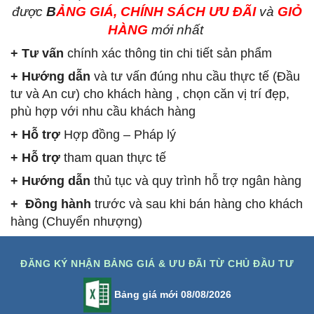
được
B
ẢNG GIÁ, CHÍNH SÁCH ƯU ĐÃI
và
GIỎ
HÀNG
mới nhất
+ Tư vấn
chính xác thông tin chi tiết sản phẩm
+ Hướng dẫn
và tư vấn đúng nhu cầu thực tế (Đầu
tư và An cư) cho khách hàng , chọn căn vị trí đẹp,
phù hợp với nhu cầu khách hàng
+ Hỗ trợ
Hợp đồng – Pháp lý
+ Hỗ trợ
tham quan thực tế
+ Hướng dẫn
thủ tục và quy trình hỗ trợ ngân hàng
+ Đồng hành
trước và sau khi bán hàng cho khách
hàng (Chuyển nhượng)
ĐĂNG KÝ NHẬN BẢNG GIÁ & ƯU ĐÃI TỪ CHỦ ĐẦU TƯ
Bảng giá mới 08/08/2026