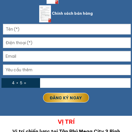
Chính sách bán hàng
4 + 5 =
VỊ TRÍ
Vị trí chiến lược tại Tân Phú Mega City 3 Bình