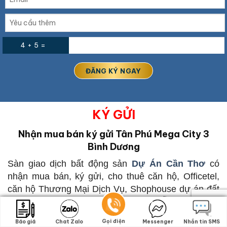
4 + 5 =
KÝ GỬI
Nhận mua bán ký gửi Tân Phú Mega City 3
Bình Dương
Sàn giao dịch bất động sản
Dự Án Cần Thơ
có
nhận mua bán, ký gửi, cho thuê căn hộ, Officetel,
căn hộ Thương Mại Dịch Vụ, Shophouse dự án đất
nền châu đốc. Quý Khách hàng cần hỗ trợ thông tin
về mua bán, ký gửi, cho thuê
Tân Phú Mega City 3
Gọi điện
Gọi điện
Báo giá
Báo giá
Chat Zalo
Chat Zalo
Messenger
Messenger
Nhắn tin SMS
Nhắn tin SMS