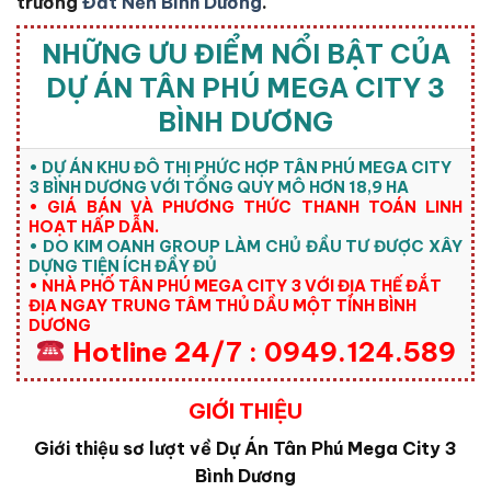
trường
Đất Nền Bình Dương
.
NHỮNG ƯU ĐIỂM NỔI BẬT CỦA
DỰ ÁN TÂN PHÚ MEGA CITY 3
BÌNH DƯƠNG
• DỰ ÁN KHU ĐÔ THỊ PHỨC HỢP TÂN PHÚ MEGA CITY
3 BÌNH DƯƠNG VỚI TỔNG QUY MÔ HƠN 18,9 HA
• GIÁ BÁN VÀ PHƯƠNG THỨC THANH TOÁN LINH
HOẠT HẤP DẪN.
• DO KIM OANH GROUP LÀM CHỦ ĐẦU TƯ ĐƯỢC XÂY
DỰNG TIỆN ÍCH ĐẦY ĐỦ
• NHÀ PHỐ TÂN PHÚ MEGA CITY 3 VỚI ĐỊA THẾ ĐẮT
ĐỊA NGAY TRUNG TÂM THỦ DẦU MỘT TỈNH BÌNH
DƯƠNG
Hotline 24/7 : 0949.124.589
GIỚI THIỆU
Giới thiệu sơ lượt về Dự Án Tân Phú Mega City 3
Bình Dương