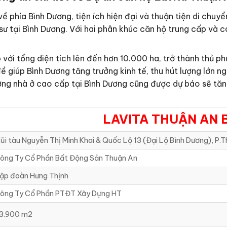
ề phía Bình Dương, tiện ích hiện đại và thuận tiện di chuyể
sư tại Bình Dương. Với hai phân khúc căn hộ trung cấp và 
với tổng diện tích lên đến hơn 10.000 ha, trở thành thủ p
ề giúp Bình Dương tăng trưởng kinh tế, thu hút lượng lớn n
rường nhà ở cao cấp tại Bình Dương cũng được dự báo sẽ t
LAVITA THUẬN AN 
ũi tàu Nguyễn Thị Minh Khai & Quốc Lộ 13 (Đại Lộ Bình Dương), P.T
ông Ty Cổ Phần Bất Động Sản Thuận An
ập đoàn Hưng Thịnh
ông Ty Cổ Phần PTĐT Xây Dựng HT
3.900 m2