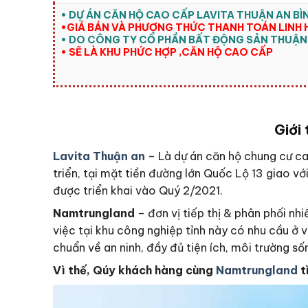
• DỰ ÁN CĂN HỘ CAO CẤP LAVITA THUẬN AN B
•GIÁ BÁN VÀ PHƯƠNG THỨC THANH TOÁN LINH 
• DO CÔNG TY CỔ PHẦN BẤT ĐỘNG SẢN THUẬN
• SẼ LÀ KHU PHỨC HỢP ,CĂN HỘ CAO CẤP
Giới
Lavita Thuận an
– Là dự án căn hộ chung cư c
triển, tại mặt tiền đường lớn Quốc Lộ 13 giao v
được triển khai vào Quý 2/2021.
Namtrungland
– đơn vị tiếp thị & phân phối nh
việc tại khu công nghiệp tỉnh này có nhu cầu ở 
chuẩn về an ninh, đầy đủ tiện ích, môi trường số
Vì thế, Qúy khách hàng cùng
Namtrungland
t