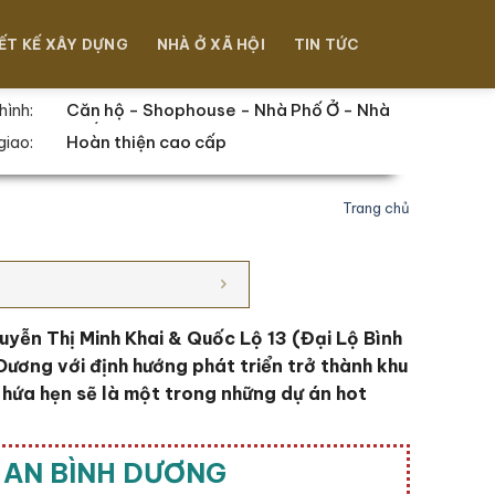
ẾT KẾ XÂY DỰNG
NHÀ Ở XÃ HỘI
TIN TỨC
Căn hộ - Shophouse - Nhà Phố Ở - Nhà
hình:
Phố Thương Mại - Biệt Thự
Hoàn thiện cao cấp
giao:
Trang chủ
yễn Thị Minh Khai & Quốc Lộ 13 (Đại Lộ Bình
Dương với định hướng phát triển trở thành khu
 hứa hẹn sẽ là một trong những dự án hot
 AN BÌNH DƯƠNG