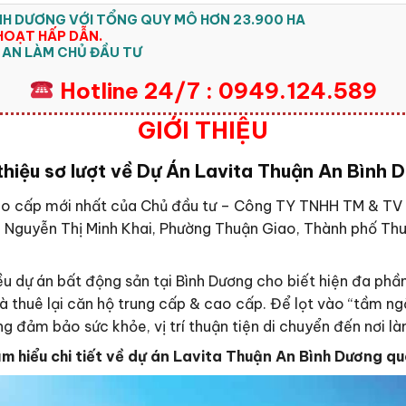
ÌNH DƯƠNG VỚI TỔNG QUY MÔ HƠN 23.900 HA
HOẠT HẤP DẪN.
 AN LÀM CHỦ ĐẦU TƯ
Hotline 24/7 : 0949.124.589
GIỚI THIỆU
 thiệu sơ lượt về Dự Án Lavita Thuận An Bình 
ao cấp mới nhất của Chủ đầu tư – Công TY TNHH TM & TV
ới Nguyễn Thị Minh Khai, Phường Thuận Giao, Thành phố Thuậ
iều dự án bất động sản tại Bình Dương cho biết hiện đa ph
và thuê lại căn hộ trung cấp & cao cấp. Để lọt vào “tầm ng
ng đảm bảo sức khỏe, vị trí thuận tiện di chuyển đến nơi là
ìm hiểu chi tiết về dự án Lavita Thuận An Bình Dương qu