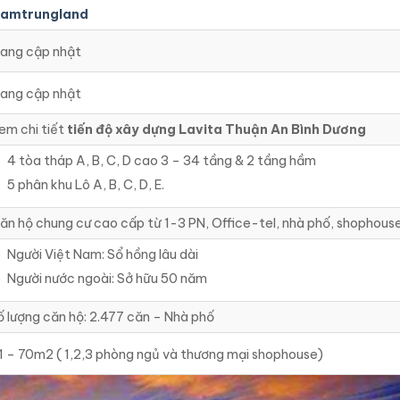
amtrungland
ang cập nhật
ang cập nhật
em chi tiết
tiến độ xây dựng Lavita Thuận An Bình Dương
4 tòa tháp A, B, C, D cao 3 – 34 tầng & 2 tầng hầm
5 phân khu Lô A, B, C, D, E.
ăn hộ chung cư cao cấp từ 1-3 PN, Office-tel, nhà phố, shophous
Người Việt Nam: Sổ hồng lâu dài
Người nước ngoài: Sở hữu 50 năm
ố lượng căn hộ: 2.477 căn – Nhà phố
1 – 70m2 ( 1,2,3 phòng ngủ và thương mại shophouse)