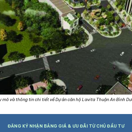
 mô và thông tin chi tiết về Dự án căn hộ Lavita Thuận An Bình D
ĐĂNG KÝ NHẬN BẢNG GIÁ & ƯU ĐÃI TỪ CHỦ ĐẦU TƯ