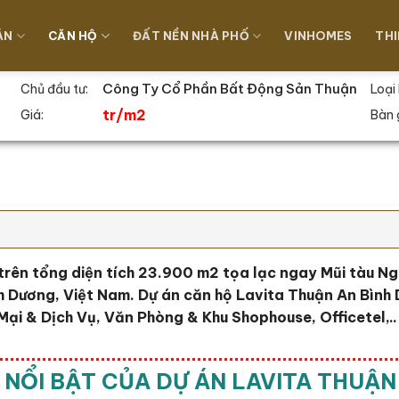
ÁN
CĂN HỘ
ĐẤT NỀN NHÀ PHỐ
VINHOMES
THI
Công Ty Cổ Phần Bất Động Sản Thuận
Chủ đầu tư:
Loại 
An
tr/m2
Giá:
Bàn 
rên tổng diện tích 23.900 m2 tọa lạc ngay Mũi tàu Ngu
h Dương, Việt Nam. Dự án căn hộ Lavita Thuận An Bình 
ại & Dịch Vụ, Văn Phòng & Khu Shophouse, Officetel,..
 NỔI BẬT CỦA DỰ ÁN LAVITA THUẬN