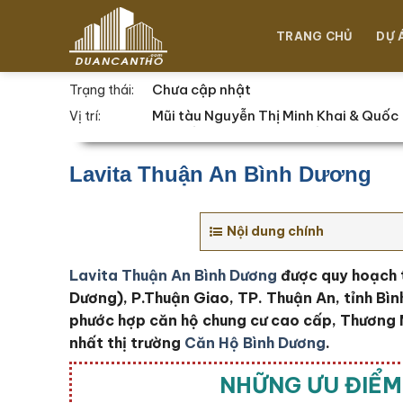
Chuyển
đến
TRANG CHỦ
DỰ 
nội
dung
Chưa cập nhật
Trạng thái:
Mũi tàu Nguyễn Thị Minh Khai & Quốc
Vị trí:
Lộ 13 (Đại Lộ Bình Dương), P.Thuận
Giao, TP. Thuận An, tỉnh Bình Dương,
Việt Nam
Lavita Thuận An Bình Dương
Nội dung chính
Lavita Thuận An Bình Dương
được quy hoạch t
Dương), P.Thuận Giao, TP. Thuận An, tỉnh Bìn
phước hợp căn hộ chung cư cao cấp, Thương M
nhất thị trường
Căn Hộ Bình Dương
.
NHỮNG ƯU ĐIỂM