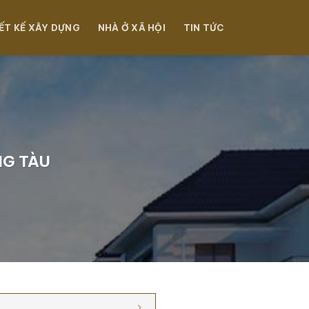
ẾT KẾ XÂY DỰNG
NHÀ Ở XÃ HỘI
TIN TỨC
NG TÀU