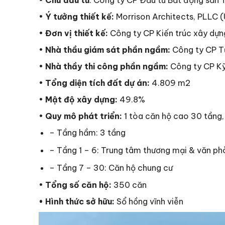
•
Chủ đầu tư
: Công ty CP Đầu tư Bất động sản 
•
Ý tưởng thiết kế:
Morrison Architects, PLLC 
•
Đơn vị thiết kế:
Công ty CP Kiến trúc xây dựn
•
Nhà thầu giám sát phần ngầm:
Công ty CP Tư
•
Nhà thầy thi công phần ngầm:
Công ty CP Kỹ
•
Tổng diện tích đất dự án:
4.809 m2
•
Mật độ xây dựng:
49.8%
•
Quy mô phát triển:
1 tòa căn hộ cao 30 tầng,
– Tầng hầm: 3 tầng
– Tầng 1 – 6: Trung tâm thương mại & văn p
– Tầng 7 – 30: Căn hộ chung cư
•
Tổng số căn hộ:
350 căn
• Hình thức sở hữu:
Sổ hồng vĩnh viễn