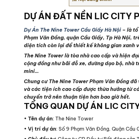
DỰ ÁN ĐẤT NỀN LIC CITY 
Dự Án The Nine Tower Cầu Giấy Hà Nội
– là t
Phạm Văn Đồng, quận Cầu Giấy, Tp Hà Nội, trê
diện tích còn lại để thiết kế không gian xanh 
The Nine Tower là tòa nhà cao cấp và hiện đại,
cộng đồng như bãi đỗ xe, đường dạo bộ, nhà t
mini…
Chung cư The Nine Tower Phạm Văn Đồng đã và
và các tiện ích cao cấp được thừa hưởng từ cá
chuyển trở nên thuận tiện hơn bao giờ hết.
TỔNG QUAN DỰ ÁN LIC CIT
•
Tên dự án
: The Nine Tower
•
Vị trí dự án
: Số 9 Phạm Văn Đồng, Quận Cầu G