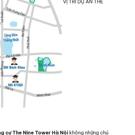
VỊ TRÍ DỰ ÁN THE
ng cư The Nine Tower Hà Nội
không những chú