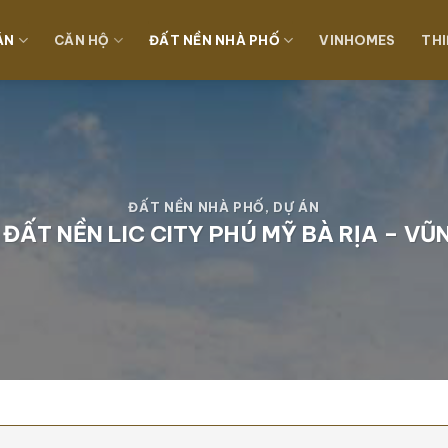
ÁN
CĂN HỘ
ĐẤT NỀN NHÀ PHỐ
VINHOMES
THI
ĐẤT NỀN NHÀ PHỐ
,
DỰ ÁN
 ĐẤT NỀN LIC CITY PHÚ MỸ BÀ RỊA – VŨ