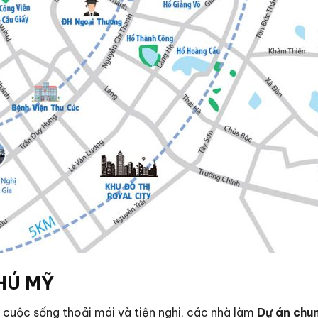
PHÚ MỸ
uộc sống thoải mái và tiện nghi, các nhà làm
Dự án chu