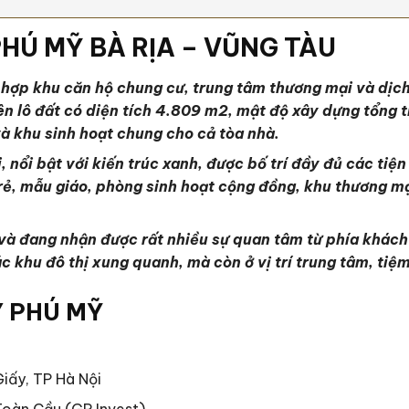
PHÚ MỸ BÀ RỊA – VŨNG TÀU
ổ hợp khu căn hộ chung cư, trung tâm thương mại và dịc
n lô đất có diện tích 4.809 m2, mật độ xây dựng tổng t
và khu sinh hoạt chung cho cả tòa nhà.
 nổi bật với kiến trúc xanh, được bố trí đầy đủ các tiệ
rẻ, mẫu giáo, phòng sinh hoạt cộng đồng, khu thương mại
 đang nhận được rất nhiều sự quan tâm từ phía khách h
c khu đô thị xung quanh, mà còn ở vị trí trung tâm, ti
Y PHÚ MỸ
iấy, TP Hà Nội