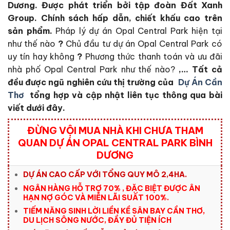
Dương
. Đ
ược phát triển bởi tập đoàn Đất Xanh
Group. Chính sách hấp dẫn, chiết khấu cao trên
sản phẩm.
Pháp lý dự án Opal Central Park hiện tại
như thế nào
?
Chủ đầu tư dự án Opal Central Park có
uy tín hay không
?
Phương thức thanh toán và ưu đãi
nhà phố Opal Central Park như thế nào?
,… Tất cả
đều được ngũ nghiên cứu thị trường của
Dự Án Cần
Thơ
tổng hợp và cập nhật liên tục thông qua bài
viết dưới đây.
ĐỪNG VỘI MUA NHÀ KHI CHƯA THAM
QUAN DỰ ÁN OPAL CENTRAL PARK BÌNH
DƯƠNG
DỰ ÁN CAO CẤP VỚI TỔNG QUY MÔ 2,4HA.
NGÂN HÀNG HỖ TRỢ 70% , ĐẶC BIỆT ĐƯỢC ÂN
HẠN NỢ GÓC VÀ MIỄN LÃI SUẤT 100%.
TIẾM NĂNG SINH LỜI LIỀN KỀ SÂN BAY CẦN THƠ,
DU LỊCH SÔNG NƯỚC, ĐẦY ĐỦ TIỆN ÍCH