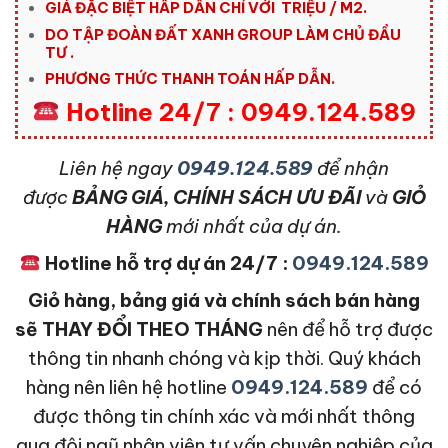
GIÁ ĐẶC BIỆT HẤP DẪN CHỈ VỚI TRIỆU / M2.
DO TẬP ĐOÀN ĐẤT XANH GROUP LÀM CHỦ ĐẦU
TƯ .
PHƯƠNG THỨC THANH TOÁN HẤP DẪN.
Hotline 24/7 : 0949.124.589
L
iên hệ ngay
0949.124.589
để nhận
được
BẢNG GIÁ, CHÍNH SÁCH ƯU ĐÃI
và
GIỎ
HÀNG
mới nhất của dự án.
Hotline hỗ trợ dự án 24/7 :
0949.124.589
Giỏ hàng, bảng giá và chính sách bán hàng
sẽ THAY ĐỔI THEO THÁNG
nên để hỗ trợ được
thông tin nhanh chóng và kịp thời. Quý khách
hàng nên liên hệ hotline
0949.124.589
để có
được thông tin chính xác và mới nhất thông
qua đội ngũ nhân viên tư vấn chuyên nghiệp của