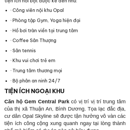
tiện ích nổi bật được kể đến như:
· Công viên nội khu Opal
· Phòng tập Gym, Yoga hiện đại
· Hồ bơi tràn viền tại trung tâm
· Coffee Sân Thượng
· Sân tennis
· Khu vui chơi trẻ em
· Trung tâm thương mại
· Bộ phân an ninh 24/7
TIỆN ÍCH NGOẠI KHU
Căn hộ Gem Central Park
có vị trí vị trí trung tâm
của thị xã Thuận An, Bình Dương. Tọa lạc đắc địa,
cư dân Opal Skyline sẽ được tận hưởng vô vàn các
tiện ích công cộng xung quanh ngay tại lòng thành