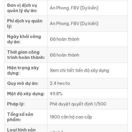
Đơn vị dịch vụ
An Phong, FBV (Dự kiến)
quản lý dự án:
Phí dịch vụ quản
An Phong, FBV (Dự kiến)
lý:
Ngày khỏi công
Đã hoàn thành
dự án:
Thời gian công
Đã hoàn thành
trình hoàn thành:
Hiện trạng xây
Xem chi tiết tiến độ xây dựng
dựng:
Quy mô dự án:
2,4 hecta
Mật độ xây dựng:
49.8%
Pháp lý:
Phê duyệt quyết định 1/500
Tổng số sản
1800 căn hộ cao cấp
phẩm:
Loại hình sản