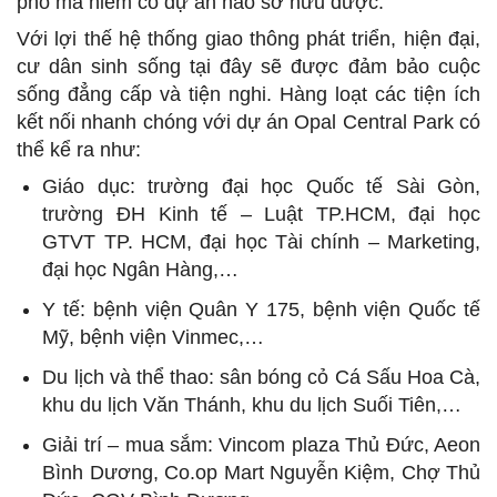
phố mà hiếm có dự án nào sở hữu được.
Với lợi thế hệ thống giao thông phát triển, hiện đại,
cư dân sinh sống tại đây sẽ được đảm bảo cuộc
sống đẳng cấp và tiện nghi. Hàng loạt các tiện ích
kết nối nhanh chóng với dự án Opal Central Park có
thể kể ra như:
Giáo dục: trường đại học Quốc tế Sài Gòn,
trường ĐH Kinh tế – Luật TP.HCM, đại học
GTVT TP. HCM, đại học Tài chính – Marketing,
đại học Ngân Hàng,…
Y tế: bệnh viện Quân Y 175, bệnh viện Quốc tế
Mỹ, bệnh viện Vinmec,…
Du lịch và thể thao: sân bóng cỏ Cá Sấu Hoa Cà,
khu du lịch Văn Thánh, khu du lịch Suối Tiên,…
Giải trí – mua sắm: Vincom plaza Thủ Đức, Aeon
Bình Dương, Co.op Mart Nguyễn Kiệm, Chợ Thủ