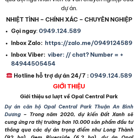
dự án.
NHIỆT TÌNH – CHÍNH XÁC – CHUYÊN NGHIỆP
Gọi ngay
:
0949.124.589
Inbox Zalo:
https://zalo.me/0949124589
Inbox Viber:
viber: // chat? Number = +
84944505454
Hotline hỗ trợ dự án 24/7 :
0949.124.589
GIỚI THIỆU
Giới thiệu sơ lượt về Opal Central Park
Dự án căn hộ Opal Central Park Thuận An Bình
Dương
– Trong năm 2020, dự kiến Đất Xanh sẽ
cung ứng ra thị trường hơn 10.000 sản phẩm đầu tư
thông qua các dự án trọng điểm như Long Thành
(92 ha), Gem Riverside (6,2 ha), dự án Opal