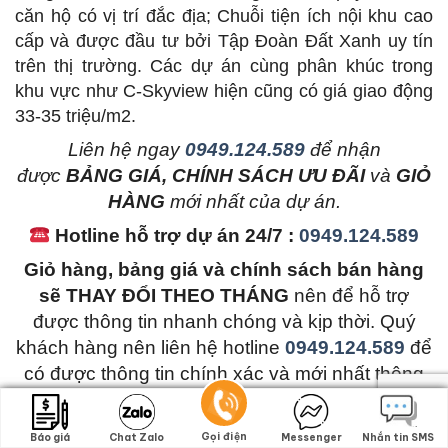
căn hộ có vị trí đắc địa; Chuỗi tiện ích nội khu cao
cấp và được đầu tư bởi Tập Đoàn Đất Xanh uy tín
trên thị trường. Các dự án cùng phân khúc trong
khu vực như C-Skyview hiện cũng có giá giao động
33-35 triệu/m2.
L
iên hệ ngay
0949.124.589
để nhận
được
BẢNG GIÁ, CHÍNH SÁCH ƯU ĐÃI
và
GIỎ
HÀNG
mới nhất của dự án.
Hotline hỗ trợ dự án 24/7 :
0949.124.589
Giỏ hàng, bảng giá và chính sách bán hàng
sẽ THAY ĐỔI THEO THÁNG
nên để hỗ trợ
được thông tin nhanh chóng và kịp thời. Quý
khách hàng nên liên hệ hotline
0949.124.589
để
có được thông tin chính xác và mới nhất thông
qua đội ngũ nhân viên tư vấn chuyên nghiệp
của dự án.
Gọi điện
Gọi điện
Báo giá
Báo giá
Chat Zalo
Chat Zalo
Messenger
Messenger
Nhắn tin SMS
Nhắn tin SMS