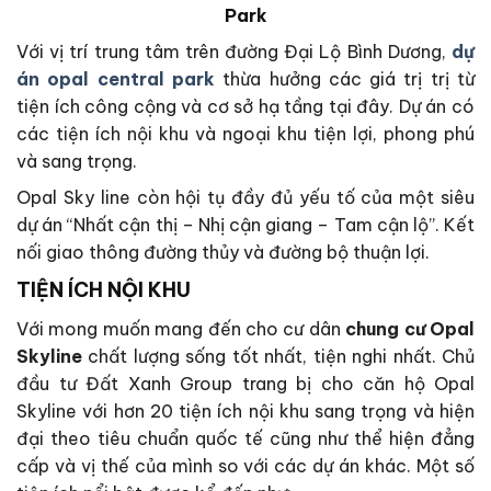
Park
Với vị trí trung tâm trên đường Đại Lộ Bình Dương,
dự
án opal central park
thừa hưởng các giá trị trị từ
tiện ích công cộng và cơ sở hạ tầng tại đây. Dự án có
các tiện ích nội khu và ngoại khu tiện lợi, phong phú
và sang trọng.
Opal Sky line còn hội tụ đầy đủ yếu tố của một siêu
dự án “Nhất cận thị – Nhị cận giang – Tam cận lộ”. Kết
nối giao thông đường thủy và đường bộ thuận lợi.
TIỆN ÍCH NỘI KHU
Với mong muốn mang đến cho cư dân
chung cư Opal
Skyline
chất lượng sống tốt nhất, tiện nghi nhất. Chủ
đầu tư Đất Xanh Group trang bị cho căn hộ Opal
Skyline với hơn 20 tiện ích nội khu sang trọng và hiện
đại theo tiêu chuẩn quốc tế cũng như thể hiện đẳng
cấp và vị thế của mình so với các dự án khác. Một số