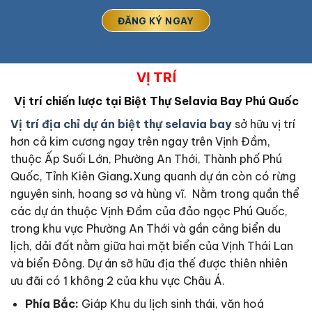
VỊ TRÍ
Vị trí chiến lược tại Biệt Thự Selavia Bay Phú Quốc
Vị trí địa chỉ dự án biệt thự selavia bay
sở hữu vị trí
hơn cả kim cương ngay trên ngay trên Vịnh Đầm,
thuộc Ấp Suối Lớn, Phường An Thới, Thành phố Phú
Quốc, Tỉnh Kiên Giang
.
Xung quanh dự án còn có rừng
nguyên sinh, hoang sơ và hùng vĩ. Nằm trong quần thể
các dự án thuộc Vịnh Đầm của đảo ngọc Phú Quốc,
trong khu vực Phường An Thới và gần cảng biển du
lịch, dải đất nằm giữa hai mặt biển của Vịnh Thái Lan
và biển Đông. Dự án sỡ hữu địa thế được thiên nhiên
ưu đãi có 1 không 2 của khu vực Châu Á.
Phía Bắc:
Giáp Khu du lịch sinh thái, văn hoá