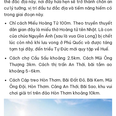
thế đắc địa này, nơi đây hứa hẹn sẽ trở thành chốn an
cư lý tưởng, vị trí đầu tư đắc địa và tiềm năng hiếm có
trong giai đoạn này.
Chỉ cách Miếu Hoàng Tử 100m. Theo truyền thuyết
dân gian đây là miếu thờ Hoàng tử tên Nhật. Là con
của chúa Nguyễn Ánh (sau là vua Gia Long) bị chết
lúc còn nhỏ khi lưu vong ở Phú Quốc và được táng
tạm tại đây, đến triều Tự Đức mới quy tập về Huế.
Cách chợ Cầu Sấu khoảng 2,5km, Cách Mũi Ông
Thượng 3km. Cách thị trấn An Thới, bãi tắm ao
khoảng 5-6km.
Cách Cáp treo Hòn Thơm, Bãi Đất Đỏ, Bãi Kem, Mũi
Ông Đội, Hòn Thơm. Cảng An Thới, Bãi Sao, khu vui
chơi giải trí trên đảo Hòn Thơm khoảng 10km.