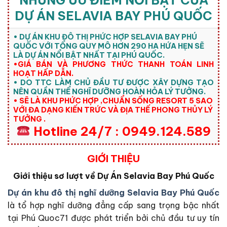
NHỮNG ƯU ĐIỂM NỔI BẬT CỦA
DỰ ÁN SELAVIA BAY PHÚ QUỐC
• DỰ ÁN KHU ĐÔ THỊ PHỨC HỢP SELAVIA BAY PHÚ
QUỐC VỚI TỔNG QUY MÔ HƠN 290 HA HỨA HẸN SẼ
LÀ DỰ ÁN NỔI BẬT NHẤT TẠI PHÚ QUỐC.
•GIÁ BÁN VÀ PHƯƠNG THỨC THANH TOÁN LINH
HOẠT HẤP DẪN.
• DO TTC LÀM CHỦ ĐẦU TƯ ĐƯỢC XÂY DỰNG TẠO
NÊN QUẦN THỂ NGHĨ DƯỠNG HOÀN HỎA LÝ TƯỞNG.
• SẼ LÀ KHU PHỨC HỢP ,CHUẨN SỐNG RESORT 5 SAO
VỚI ĐA DẠNG KIẾN TRỨC VÀ ĐỊA THẾ PHONG THỦY LÝ
TƯỞNG .
Hotline 24/7 : 0949.124.589
GIỚI THIỆU
Giới thiệu sơ lượt về Dự Án Selavia Bay Phú Quốc
Dự án khu đô thị nghĩ dưỡng Selavia Bay Phú Quốc
là tổ hợp nghĩ dưỡng đẳng cấp sang trọng bậc nhất
tại Phú Quoc71 được phát triển bởi chủ đầu tư uy tín