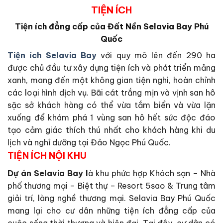
TIỆN ÍCH
Tiện ích đẳng cấp của Đất Nền Selavia Bay Phú
Quốc
Tiện ích Selavia Bay
với quy mô lên đến 290 ha
được chủ đầu tư xây dựng tiện ích và phát triển mảng
xanh, mang đến một không gian tiện nghi, hoàn chỉnh
các loại hình dịch vụ. Bãi cát trắng mịn và vịnh san hô
sặc sở khách hàng có thể vừa tắm biển và vừa lặn
xuống để khám phá 1 vùng san hô hết sức độc đáo
tạo cảm giác thích thú nhất cho khách hàng khi du
lịch và nghỉ dưỡng tại Đảo Ngọc Phú Quốc.
TIỆN ÍCH NỘI KHU
Dự án Selavia Bay l
à khu phức hợp Khách sạn – Nhà
phố thương mại – Biệt thự – Resort 5sao & Trung tâm
giải trí, làng nghề thương mại. Selavia Bay Phú Quốc
mang lại cho cư dân những tiện ích đẳng cấp của