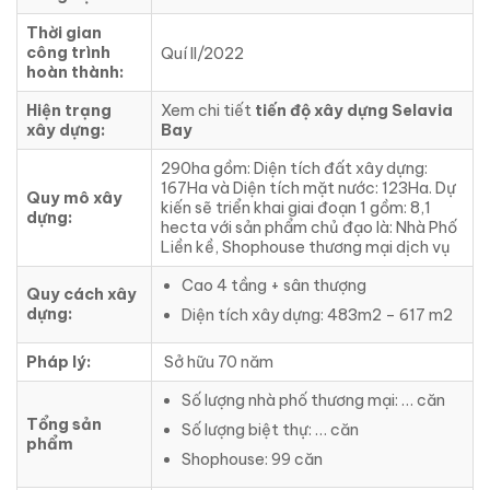
Thời gian
công trình
Quí II/2022
hoàn thành:
Hiện trạng
Xem chi tiết
tiến độ xây dựng Selavia
xây dựng:
Bay
290ha gồm: Diện tích đất xây dựng:
167Ha và Diện tích mặt nước: 123Ha. Dự
Quy mô xây
kiến sẽ triển khai giai đoạn 1 gồm: 8,1
dựng:
hecta với sản phẩm chủ đạo là: Nhà Phố
Liền kề, Shophouse thương mại dịch vụ
Cao 4 tầng + sân thượng
Quy cách xây
dựng:
Diện tích xây dựng: 483m2 – 617 m2
Pháp lý:
Sở hữu 70 năm
Số lượng nhà phố thương mại: … căn
Tổng sản
Số lượng biệt thự: … căn
phẩm
Shophouse: 99 căn