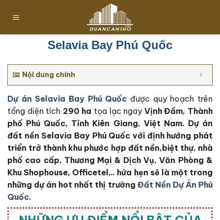
Chuyển
đến
nội
dung
Selavia Bay Phú Quốc
Nội dung chính
Dự án Selavia Bay Phú Quốc
được quy hoạch trên
tổng diện tích
290 ha
tọa lạc ngay
Vịnh Đầm, Thành
phố Phú Quốc, Tỉnh Kiên Giang, Việt Nam. Dự án
đất nền Selavia Bay Phú Quốc với định hướng phát
triển trở thành khu phước hợp đất nền,biệt thự, nhà
phố cao cấp, Thương Mại & Dịch Vụ, Văn Phòng &
Khu Shophouse, Officetel,.. hứa hẹn sẽ là một trong
những dự án hot nhất thị trường
Đất Nền Dự Án Phú
Quốc.