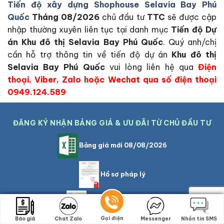
Tiến độ xây dựng Shophouse Selavia Bay Phú
Quốc
Tháng 08/2026
chủ đầu tư
TTC
sẽ được cập
nhập thường xuyên liên tục tại danh mục
Tiến độ Dự
án Khu đô thị Selavia Bay Phú Quốc
. Quý anh/chị
cần hỗ trợ thông tin về tiến độ dự án
Khu đô thị
Selavia Bay Phú Quốc
vui lòng liên hệ qua
Điện
thoại, Viber, Zalo hoặc Wechat qua số điện thoại
0949.124.589
ĐĂNG KÝ NHẬN BẢNG GIÁ & ƯU ĐÃI TỪ CHỦ ĐẦU TƯ
Bảng giá mới 08/08/2026
Hồ sơ pháp lý
Chính sách bán hàng
Gọi điện
Gọi điện
Báo giá
Báo giá
Chat Zalo
Chat Zalo
Messenger
Messenger
Nhắn tin SMS
Nhắn tin SMS