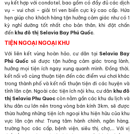
vụ kết hợp với condotel, bao gồm có đầy đủ các dịch
vụ – vui chơi – giải trí ven biển cực kỳ cao cấp. Hứa
hẹn giúp cho khách hàng tận hưởng cảm giác như có 1
kỳ nghỉ dưỡng tốt nhất cho bản thân, khi đặt chấn
đến
khu đô thị Selavia Bay Phú Quốc
.
TIỆN NGOẠI NGOẠI KHU
Với liên kết vùng hoàn hảo, cư dân tại
Selavia Bay
Phú Quốc
sẽ được tận hưởng cảm giác trong lành,
hưởng mọi tiện ích ngay xung quanh mình. Đồng thời,
kết nối vô cùng thuận tiện đến các điểm vui chơi khác
trong thành phố và kết nối thuận tiện đi các huyện và
tỉnh lân cận. Ngoài các tiện ích nội khu, cư dân
khu đô
thị Selavia Phu Quoc
còn nằm gần các khu du lịch và
khu dân cư lớn nên trong vòng bán kính 3km, sẽ được
thừa hưởng những tiện ích ngoại khu hiện hữu của khu
vực lân cận như: Trung tâm hành chính, ngân hàng,
trường học các cấp, bệnh viện, siêu thị, chợ,… Với vị