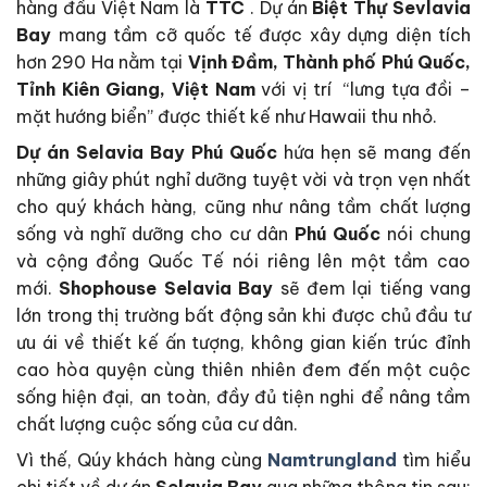
hàng đầu Việt Nam là
TTC
. Dự án
Biệt Thự Sevlavia
Bay
mang tầm cỡ quốc tế được xây dựng diện tích
hơn 290 Ha nằm tại
Vịnh Đầm, Thành phố Phú Quốc,
Tỉnh Kiên Giang, Việt Nam
với vị trí “lưng tựa đồi –
mặt hướng biển” được thiết kế như Hawaii thu nhỏ.
Dự án Selavia Bay Phú Quốc
hứa hẹn sẽ mang đến
những giây phút nghỉ dưỡng tuyệt vời và trọn vẹn nhất
cho quý khách hàng, cũng như nâng tầm chất lượng
sống và nghĩ dưỡng cho cư dân
Phú Quốc
nói chung
và cộng đồng Quốc Tế
nói riêng lên một tầm cao
mới.
Shophouse Selavia Bay
sẽ đem lại tiếng vang
lớn trong thị trường bất động sản khi được chủ đầu tư
ưu ái về thiết kế ấn tượng, không gian kiến trúc đỉnh
cao hòa quyện cùng thiên nhiên đem đến một cuộc
sống hiện đại, an toàn, đầy đủ tiện nghi để nâng tầm
chất lượng cuộc sống của cư dân.
Vì thế, Qúy khách hàng cùng
Namtrungland
tìm hiểu
chi tiết về dự án
Selavia Bay
qua những thông tin sau: