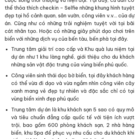
cuộc sống thời thượng và hiện đại. Tại đây, cư dân có
thể thỏa thích checkin – Selfie những khung hình tuyệt
đẹp tại hồ cảnh quan, sân vườn, công viên v.v… của dự
án. Cũng như có những trải nghiệm tuyệt vời tại bãi
cát nhân tạo. Hoặc có những giây phút dạo chơi trên
biển với những dịch vụ của bến tàu, bến phà tại đây.
Trung tâm giải trí cao cấp và Khu quà lưu niệm tại
dự án như 1 khu làng nghề, giới thiệu cho du khách
những sản vật đặc trưng của vùng biển phú quốc.
Công viên sinh thái dọc bờ biển, tại đây khách hàng
có thể vừa đi dạo và vừa ngắm nhìn công viên cây
xanh mang vẻ đẹp tự nhiên và đặc sắc chỉ có tại
vùng biển xinh đẹp phú quốc
Trung tâm dự án là khu khách sạn 5 sao có quy mô
và tiêu chuẩn đẳng cấp quốc tế với tiện ích vượt
trội, bao gồm 600 phòng khách sạn, 2 nhà hàng
biển, khu Spa để phục vụ nhu cầu cho du khách khi