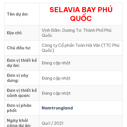
SELAVIA BAY PHÚ
Tên dự án:
QUỐC
Vịnh Đầm, Dương Tơ, Thành Phố Phú
Địa chỉ:
Quốc
Công ty Cổ phần Toàn Hải Vân (TTC Phú
Chủ đầu tư:
Quốc)
Đơn vị thiết kế
Đang cập nhật
dự án:
Đơn vị xây
Đang cập nhật
dưng:
Đơn vị thiết kế
Đang cập nhật
cảnh quan:
Đơn vị phân
Namtrungland
phối:
Ngày khỏi
Quí I / 2021
công dự án: