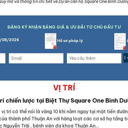
Quy mô và thông tin chi tiết về Dự án căn hộ Square One Bình Dươn
ĐĂNG KÝ NHẬN BẢNG GIÁ & ƯU ĐÃI TỪ CHỦ ĐẦU TƯ
8/08/2026
Hồ sơ pháp lý
C
1 
VỊ TRÍ
trí chiến lược tại Biệt Thự Square One Bình D
vị trí có thể nói là vàng 10 khi nằm ngay tại mặt tiền đườ
ủa thành phố Thuận An với hàng loạt các cơ sở hạ tầng tiệ
c Nguyễn Trãi , bệnh viện đa khoa Thuận An…