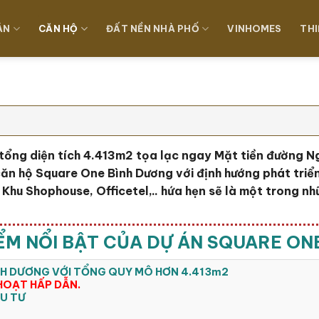
ÁN
CĂN HỘ
ĐẤT NỀN NHÀ PHỐ
VINHOMES
THI
tổng diện tích 4.413m2 tọa lạc ngay Mặt tiền đường N
căn hộ Square One Bình Dương với định hướng phát triể
hu Shophouse, Officetel,.. hứa hẹn sẽ là một trong nh
ỂM NỔI BẬT CỦA DỰ ÁN SQUARE ON
ÌNH DƯƠNG VỚI TỔNG QUY MÔ HƠN 4.413m2
HOẠT HẤP DẪN.
U TƯ