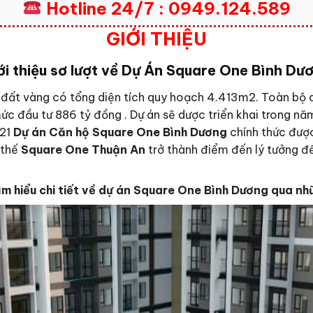
Hotline 24/7 : 0949.124.589
GIỚI THIỆU
ới thiệu sơ lượt về Dự Án Square One Bình Dư
 đất vàng có tổng diện tích quy hoạch 4.413m2. Toàn bộ
ức đầu tư 886 tỷ đồng . Dự án sẽ dược triển khai trong nă
021
Dự án Căn hộ Square One Bình Dương
chính thức được
ì thế
Square One Thuận An
trở thành điểm đến lý tưởng để 
ìm hiểu chi tiết về dự án Square One Bình Dương qua nh