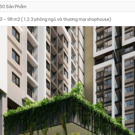
50 Sản Phẩm
3 – 98 m2 ( 1,2,3 phòng ngủ và thương mại shophouse)