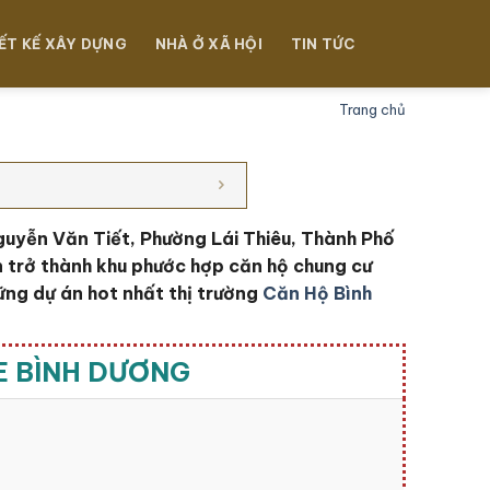
ẾT KẾ XÂY DỰNG
NHÀ Ở XÃ HỘI
TIN TỨC
Trang chủ
guyễn Văn Tiết, Phường Lái Thiêu, Thành Phố
n trở thành khu phước hợp căn hộ chung cư
ững dự án hot nhất thị trường
Căn Hộ Bình
E BÌNH DƯƠNG