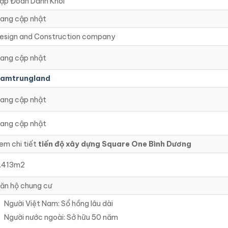
ập Đoàn Danh Khôi
ang cập nhật
esign and Construction company
ang cập nhật
amtrungland
ang cập nhật
ang cập nhật
em chi tiết
tiến độ xây dựng Square One Bình Dương
.413m2
ăn hộ chung cư
Người Việt Nam: Sổ hồng lâu dài
Người nước ngoài: Sở hữu 50 năm