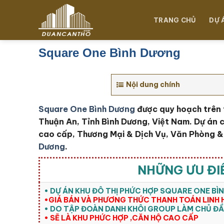
Chuyển
đến
TRANG CHỦ
DỰ 
nội
dung
Square One Bình Dương
Nội dung chính
Square One Bình Dương
được quy hoạch trên 
Thuận An, Tỉnh Bình Dương, Việt Nam. Dự án 
cao cấp, Thương Mại & Dịch Vụ, Văn Phòng & K
Dương
.
NHỮNG ƯU ĐI
• DỰ ÁN KHU ĐÔ THỊ PHỨC HỢP SQUARE ONE B
•GIÁ BÁN VÀ PHƯƠNG THỨC THANH TOÁN LINH 
• DO TẬP ĐOÀN DANH KHÔI GROUP LÀM CHỦ ĐẦ
• SẼ LÀ KHU PHỨC HỢP ,CĂN HỘ CAO CẤP