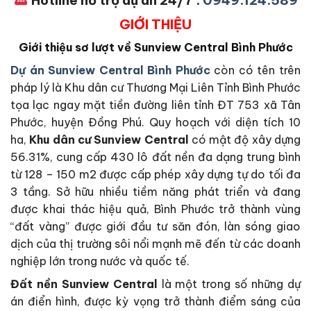
GIỚI THIỆU
Giới thiệu sơ lượt về Sunview Central Bình Phước
Dự án Sunview Central Bình Phước
còn có tên trên
pháp lý là Khu dân cư Thương Mại Liên Tỉnh Bình Phước
tọa lạc ngay mặt tiền đường liên tỉnh ĐT 753 xã Tân
Phước, huyện Đồng Phú. Quy hoạch với diện tích 10
ha,
Khu dân cư
Sunview Central
có mật độ xây dựng
56.31%, cung cấp 430 lô đất nền đa dạng trung bình
từ 128 – 150 m2 được cấp phép xây dựng tự do tối đa
3 tầng. Sở hữu nhiều tiềm năng phát triển và đang
được khai thác hiệu quả, Bình Phước trở thành vùng
“đất vàng” được giới đầu tư săn đón, làn sóng giao
dịch của thị trường sôi nổi mạnh mẽ đến từ các doanh
nghiệp lớn trong nước và quốc tế.
Đất nền Sunview Central
là một trong số những dự
án điển hình, được kỳ vọng trở thành điểm sáng của