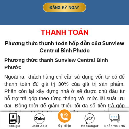
THANH TOÁN
Phương thức thanh toán hấp dẫn của Sunview
Central Bình Phước
Phương thức thanh Sunview Central Bình
Phước
Ngoài ra, khách hàng chỉ cần sử dụng vốn tự có để
thanh toán đủ giá trị 30% của giá trị sản phẩm.
Phần còn lại xây dựng nhà ở sẽ được chủ đầu tư
hỗ trợ trả góp theo từng tháng với mức lãi suất ưu
đãi. Đồng thời để giảm thiểu tối đa số tiền trả góp
mỗi tháng, khách hàng có thể lựa chọn gói vay 20
năm từ ngân hàng liên kết với chủ đầu tư,….
Song
Gọi điện
Gọi điện
Báo giá
Báo giá
Chat Zalo
Chat Zalo
Messenger
Messenger
Nhắn tin SMS
Nhắn tin SMS
song đó khách hàng cũng yên tâm về pháp lý vì