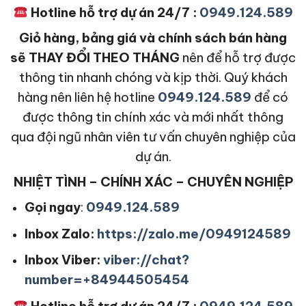
Hotline hỗ trợ dự án 24/7 :
0949.124.589
Giỏ hàng, bảng giá và chính sách bán hàng
sẽ THAY ĐỔI THEO THÁNG
nên để hỗ trợ được
thông tin nhanh chóng và kịp thời. Quý khách
hàng nên liên hệ hotline
0949.124.589
để có
được thông tin chính xác và mới nhất thông
qua đội ngũ nhân viên tư vấn chuyên nghiệp của
dự án.
NHIỆT TÌNH – CHÍNH XÁC – CHUYÊN NGHIỆP
Gọi ngay
:
0949.124.589
Inbox Zalo:
https://zalo.me/0949124589
Inbox Viber:
viber://chat?
number=+84944505454
Hotline hỗ trợ dự án 24/7 :
0949.124.589