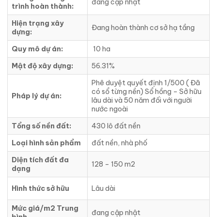
đang cập nhật
trình hoàn thành:
Hiện trạng xây
Đang hoàn thành cơ sở hạ tầng
dựng:
Quy mô dự án:
10 ha
Mật độ xây dựng:
56.31%
Phê duyệt quyết định 1/500 ( Đã
có sổ từng nền) Sổ hồng – Sở hữu
Pháp lý dự án:
lâu dài và 50 năm đối với người
nước ngoài
Tổng số nền đất:
430 lô đất nền
Loại hình sản phẩm
đất nền, nhà phố
Diện tích đất đa
128 – 150 m2
dạng
Hình thức sở hữu
Lâu dài
Mức giá/m2 Trung
đang cập nhật