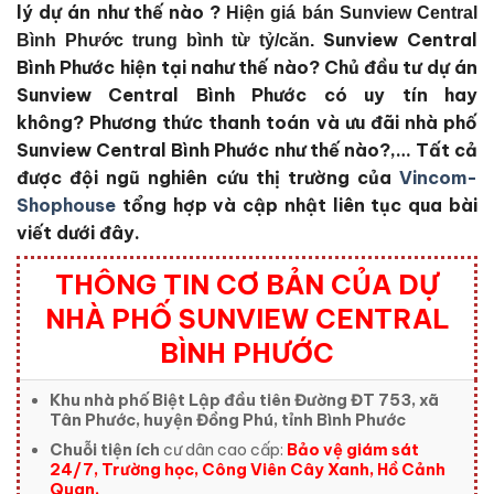
lý dự án như thế nào ?
Hiện giá bán Sunview Central
Sunview Central
Bình Phước trung bình từ tỷ/căn.
Bình Phước
hiện tại nahư thế nào?
Chủ đầu tư dự án
Sunview Central Bình Phước
có uy tín hay
không?
Phương thức thanh toán và ưu đãi nhà phố
Sunview Central Bình Phước
như thế nào?,… Tất cả
được đội ngũ nghiên cứu thị trường của
Vincom-
Shophouse
tổng hợp và cập nhật liên tục qua bài
viết dưới đây.
THÔNG TIN CƠ BẢN CỦA DỰ
NHÀ PHỐ SUNVIEW CENTRAL
BÌNH PHƯỚC
Khu nhà phố Biệt Lập đầu tiên Đường ĐT 753, xã
Tân Phước, huyện Đồng Phú, tỉnh Bình Phước
Chuỗi tiện ích
cư dân cao cấp:
Bảo vệ giám sát
24/7, Trường học, Công Viên Cây Xanh, Hồ Cảnh
Quan.