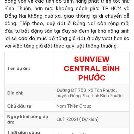
dòng vốn về các tỉnh có tiềm năng phát triển tốt như
Bình Thuận, hơn nữa khoảng cách giữa TP HCM và
Đồng Nai không quá xa, giao thông lại di chuyển dễ
dàng. Tiếp theo, quỹ đất ở Đồng Nai còn rộng mở,
đầu tư bất động sản tại đây sẽ đem lại khả năng sinh
lợi sẽ cao do mức độ tăng giá đất ở đây vượt hơn so
với việc tăng giá đất theo quy luật thông thường.
SUNVIEW
CENTRAL BÌNH
Tên dự án:
PHƯỚC
Đường ĐT 753, xã Tân Phước,
Địa chỉ:
huyện Đồng Phú, tỉnh Bình Phước
Chủ đầu tư:
Nam Thiên Group
Ngày khỏi công dự
Quí I /2021 ( Dự kiến)
án:
Thời gian công