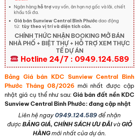
Ngân hàng
hỗ trợ
vay vốn, ân hạn nợ gốc và lãi, chiết
khấu tối đa.
Giá bán Sunview Central Bình Phước
dao động
từ:
tùy theo vị trí và diện tích căn.
CHÍNH THỨC NHẬN BOOKING MỞ BÁN
NHÀ PHỐ + BIỆT THỰ + HỖ TRỢ XEM THỰC
TẾ DỰ ÁN
Hotline 24/7 : 0949.124.589
Bảng Giá bán KDC Sunview Central Bình
Phước Tháng 08/2026
mới nhất được cập
nhật giá cụ thể như sau:
Giá bán đất nền KDC
Sunview Central Bình Phước: đang cập nhật
L
iên hệ ngay
0949.124.589
để nhận
được
BẢNG GIÁ, CHÍNH SÁCH ƯU ĐÃI
và
GIỎ
HÀNG
mới nhất của dự án.