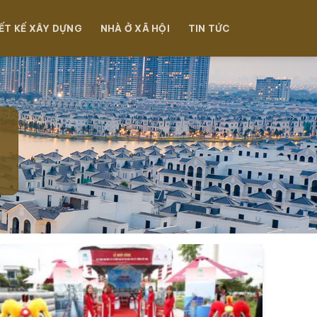
ẾT KẾ XÂY DỰNG
NHÀ Ở XÃ HỘI
TIN TỨC