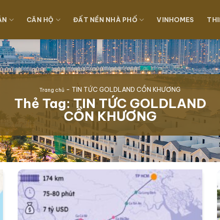
ÁN
CĂN HỘ
ĐẤT NỀN NHÀ PHỐ
VINHOMES
THI
-
TIN TỨC GOLDLAND CỒN KHƯƠNG
Trang chủ
Thẻ Tag:
TIN TỨC GOLDLAND
CỒN KHƯƠNG