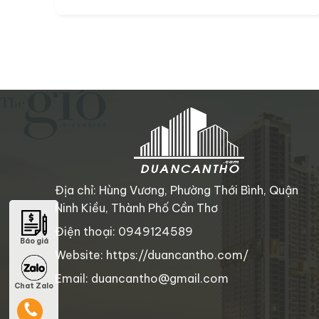
Địa chỉ: Hùng Vương, Phường Thới Bình, Quận
Ninh Kiều, Thành Phố Cần Thơ
Điện thoại: 0949124589
Báo giá
Báo giá
Website: https://duancantho.com/
Email: duancantho@gmail.com
Chat Zalo
Chat Zalo