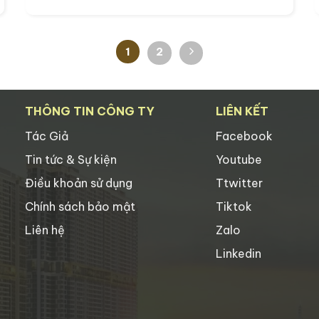
1
2
THÔNG TIN CÔNG TY
LIÊN KẾT
Tác Giả
Facebook
Tin tức & Sự kiện
Youtube
Điều khoản sử dụng
Ttwitter
Chính sách bảo mật
Tiktok
Liên hệ
Zalo
Linkedin