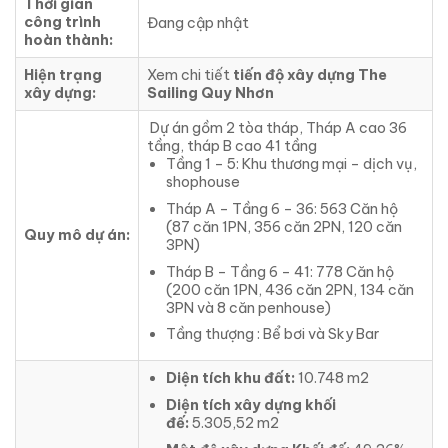
Thời gian
công trình
Đang cập nhật
hoàn thành:
Hiện trạng
Xem chi tiết
tiến độ xây dựng The
xây dựng:
Sailing Quy Nhơn
Dự án gồm 2 tòa tháp, Tháp A cao 36
tầng, tháp B cao 41 tầng
Tầng 1 – 5: Khu thương mại – dịch vụ,
shophouse
Tháp A – Tầng 6 – 36: 563 Căn hộ
(87 căn 1PN, 356 căn 2PN, 120 căn
Quy mô dự án:
3PN)
Tháp B – Tầng 6 – 41: 778 Căn hộ
(200 căn 1PN, 436 căn 2PN, 134 căn
3PN và 8 căn penhouse)
Tầng thượng : Bể bơi và Sky Bar
Diện tích khu đất:
10.748 m2
Diện tích xây dựng khối
đế:
5.305,52 m2