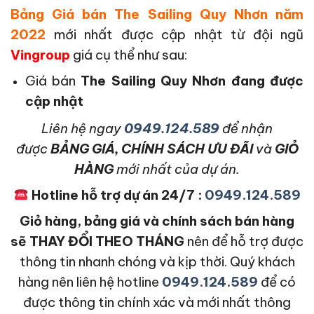
Bảng Giá bán The Sailing Quy Nhơn năm
2022
mới nhất được cập nhật từ đội ngũ
Vingroup
giá cụ thể như sau:
Giá bán
The Sailing Quy Nhơn
đang được
cập nhật
L
iên hệ ngay
0949.124.589
để nhận
được
BẢNG GIÁ, CHÍNH SÁCH ƯU ĐÃI
và
GIỎ
HÀNG
mới nhất của dự án.
Hotline hỗ trợ dự án 24/7 :
0949.124.589
Giỏ hàng, bảng giá và chính sách bán hàng
sẽ THAY ĐỔI THEO THÁNG
nên để hỗ trợ được
thông tin nhanh chóng và kịp thời. Quý khách
hàng nên liên hệ hotline
0949.124.589
để có
được thông tin chính xác và mới nhất thông