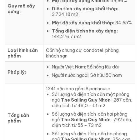
Mật độ xây dựng
Khối đế:
49,36%
Quy mô xây
Diện tích xây dựng khối tháp:
dựng:
3.724,18 m2
Mật độ xây dựng khối tháp:
34,65%
Tổng diện tích sàn xây dựng:
144.276,7 m2
Loại hình sản
Căn hộ chung cư, condotel, phòng
phẩm
khách sạn
Người Việt Nam: Sổ hồng lâu dài
Pháp lý:
Người nước ngoài: Sở hữu 50 năm
1341 căn bao gồm 8 penhouse
Số lượng và diện tích căn một phòng
ngủ
The Sailing Quy Nhơn
: 287 căn,
diện tích từ 48,0 – 51 m2
Số lượng và diện tích căn hai phòng
Tổng sản
ngủ
The Sailing Quy Nhơn
: 792 căn,
phẩm
diện tích từ 55 – 73 m2
Số lượng và diện tích căn ba phòng
ngủ
The Sailing Quy Nhơn
: 254 căn,