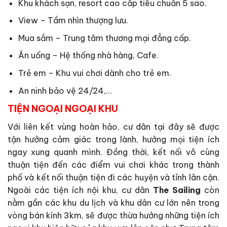
Khu khách sạn, resort cao cấp tiêu chuẩn 5 sao.
View – Tầm nhìn thượng lưu.
Mua sắm – Trung tâm thương mại đẳng cấp.
Ăn uống – Hệ thống nhà hàng, Cafe.
Trẻ em – Khu vui chơi dành cho trẻ em.
An ninh bảo vệ 24/24,…
TIỆN NGOẠI NGOẠI KHU
Với liên kết vùng hoàn hảo, cư dân tại đây sẽ được
tận hưởng cảm giác trong lành, hưởng mọi tiện ích
ngay xung quanh mình. Đồng thời, kết nối vô cùng
thuận tiện đến các điểm vui chơi khác trong thành
phố và kết nối thuận tiện đi các huyện và tỉnh lân cận.
Ngoài các tiện ích nội khu, cư dân
The Sailing
còn
nằm gần các khu du lịch và khu dân cư lớn nên trong
vòng bán kính 3km, sẽ được thừa hưởng những tiện ích