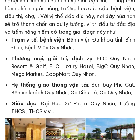
ngoại khu hiện hữu của khu vực lân cận như: Trung tâm
hành chính, ngân hàng, trường học các cấp, bệnh viện,
siêu thị, chợ,… Với vị thế đắc địa này, nơi đây hứa hẹn
sẽ trở thành chốn an cư lý tưởng, vị trí đầu tư đắc địa
và tiềm năng hiếm có trong giai đoạn này như:
Trạm y tế, bệnh viện
: Bệnh viện Đa khoa tỉnh Bình
Định, Bệnh Viện Quy Nhơn,
Thương mại, giải trí, dịch vụ
: FLC Quy Nhơn
Resort & Golf, FLC Luxury Hotel, BigC Quy Nhơn,
Mega Market, CoopMart Quy Nhơn,
Hệ thống giao thông vận tải
: Sân bay Phú Cát,
Bến xe khách Quy Nhơn, Ga Diêu Trì, Ga Quy Nhơn,
Giáo dục
: Đại Học Sư Phạm Quy Nhơn, trường
THCS , THCS v.v…