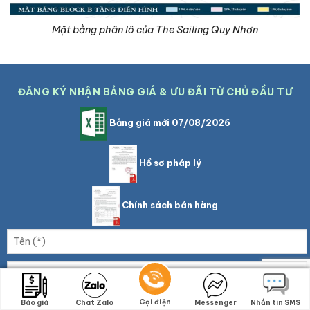
Mặt bằng phân lô của The Sailing Quy Nhơn
ĐĂNG KÝ NHẬN BẢNG GIÁ & ƯU ĐÃI TỪ CHỦ ĐẦU TƯ
Bảng giá mới 07/08/2026
Hồ sơ pháp lý
Chính sách bán hàng
Gọi điện
Gọi điện
Báo giá
Báo giá
Chat Zalo
Chat Zalo
Messenger
Messenger
Nhắn tin SMS
Nhắn tin SMS