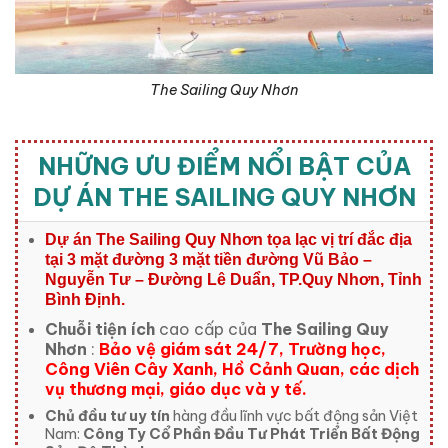
The Sailing Quy Nhơn
NHỮNG ƯU ĐIỂM NỔI BẬT CỦA
DỰ ÁN THE SAILING QUY NHƠN
Dự án The Sailing Quy Nhơn tọa lạc
vị trí đắc địa
tại 3 mặt đường 3 mặt tiền đường Vũ Bảo –
Nguyễn Tư – Đường Lê Duẩn, TP.Quy Nhơn, Tỉnh
Bình Định.
Chuỗi tiện ích
cao cấp của
The Sailing Quy
Nhơn
:
Bảo vệ giám sát 24/7, Trường học,
Công Viên Cây Xanh, Hồ Cảnh Quan, các dịch
vụ thương mại, giáo dục và y tế.
Chủ đầu tư uy tín
hàng đầu lĩnh vực bất động sản Việt
Nam:
Công Ty Cổ Phần Đầu Tư Phát Triển Bất Động