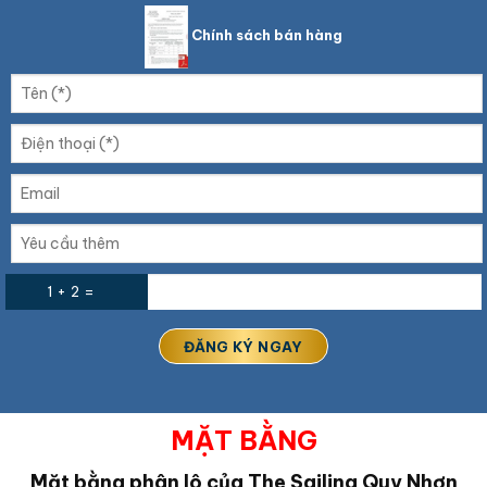
Chính sách bán hàng
1 + 2 =
MẶT BẰNG
Mặt bằng phân lô của The Sailing Quy Nhơn