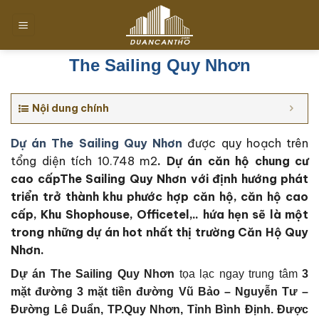
Chuyển
đến
nội
dung
The Sailing Quy Nhơn
Nội dung chính
Dự án The Sailing Quy Nhơn
được quy hoạch trên
tổng diện tích 10.748 m2
. Dự án căn hộ chung cư
cao cấpThe Sailing Quy Nhơn với định hướng phát
triển trở thành khu phước hợp căn hộ, căn hộ cao
cấp, Khu Shophouse, Officetel,.. hứa hẹn sẽ là một
trong những dự án hot nhất thị trường Căn Hộ Quy
Nhơn.
Dự án The Sailing Quy Nhơn
tọa lạc ngay trung tâm
3
mặt đường 3 mặt tiền đường Vũ Bảo – Nguyễn Tư –
Đường Lê Duẩn, TP.Quy Nhơn, Tỉnh Bình Định
. Đ
ược