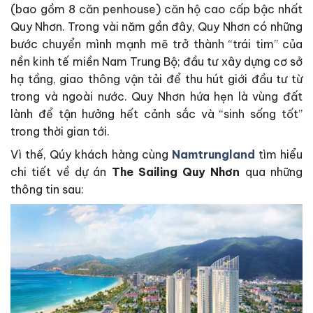
(bao gồm 8 căn penhouse) căn hộ cao cấp bậc nhất
Quy Nhơn. Trong vài năm gần đây, Quy Nhơn có những
bước chuyển mình mạnh mẽ trở thành “trái tim” của
nền kinh tế miền Nam Trung Bộ; đầu tư xây dựng cơ sở
hạ tầng, giao thông vận tải để thu hút giới đầu tư từ
trong và ngoài nước. Quy Nhơn hứa hẹn là vùng đất
lành để tận hưởng hết cảnh sắc và “sinh sống tốt”
trong thời gian tới.
Vì thế, Qúy khách hàng cùng
Namtrungland
tìm hiểu
chi tiết về dự án
The Sailing Quy Nhơn
qua những
thông tin sau: