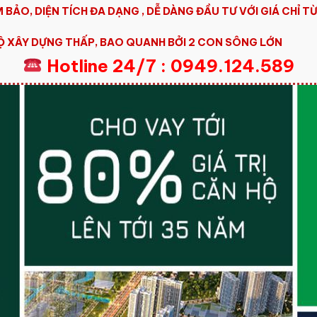
ẢO, DIỆN TÍCH ĐA DẠNG , DỄ DÀNG ĐẦU TƯ VỚI GIÁ CHỈ TỪ
 XÂY DỰNG THẤP, BAO QUANH BỞI 2 CON SÔNG LỚN
Hotline 24/7 : 0949.124.589