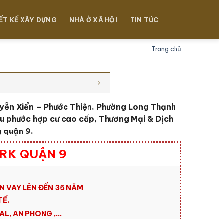
ẾT KẾ XÂY DỰNG
NHÀ Ở XÃ HỘI
TIN TỨC
Trang chủ
yễn Xiển – Phước Thiện, Phường Long Thạnh
hu phước hợp cư cao cấp, Thương Mại & Dịch
g quận 9
.
ARK QUẬN 9
N VAY LÊN ĐẾN 35 NĂM
TẾ.
AL, AN PHONG ,…