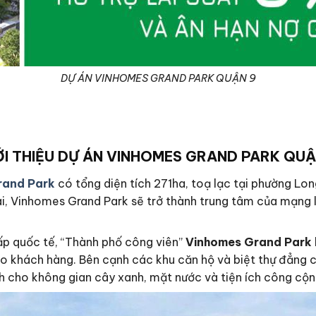
DỰ ÁN VINHOMES GRAND PARK QUẬN 9
ỚI THIỆU
DỰ ÁN VINHOMES GRAND PARK QUẬ
rand Park
có tổng diện tích 271ha, toạ lạc tại phường Lo
i, Vinhomes Grand Park sẽ trở thành trung tâm của mạng l
ấp quốc tế, “Thành phố công viên”
Vinhomes Grand Park
 khách hàng. Bên cạnh các khu căn hộ và biệt thự đẳng c
ch cho không gian cây xanh, mặt nước và tiện ích công cộn