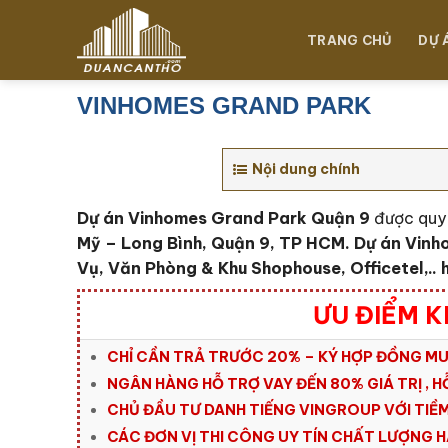
Chuyển
đến
TRANG CHỦ
DỰ 
nội
dung
VINHOMES GRAND PARK
Nội dung chính
Dự án Vinhomes Grand Park Quận 9
được quy 
Mỹ – Long Bình, Quận 9, TP HCM
. Dự án Vinh
Vụ, Văn Phòng & Khu Shophouse, Officetel,..
ƯU ĐIỂM K
CHỈ CẦN TRẢ TRƯỚC 20% – KÝ HỢP ĐỒNG M
NGÂN HÀNG HỖ TRỢ VAY ĐẾN 80% GIÁ TRỊ , H
CHỦ ĐẦU TƯ DANH TIẾNG VINGROUP VỚI TIỀM 
CÁC ĐƠN VỊ THI CÔNG UY TÍN CHẤT LƯỢNG H