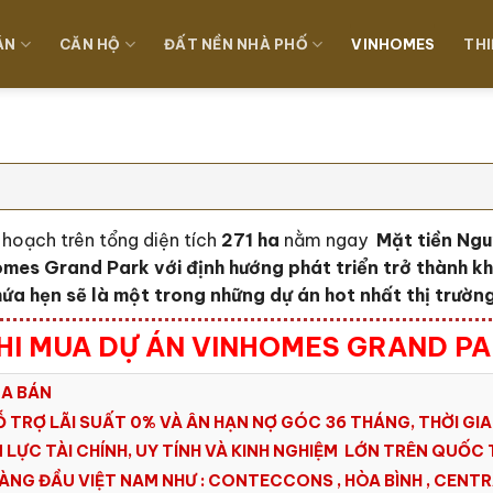
ÁN
CĂN HỘ
ĐẤT NỀN NHÀ PHỐ
VINHOMES
THI
hoạch trên tổng diện tích
271 ha
nằm ngay
Mặt tiền Ngu
omes Grand Park với định hướng phát triển trở thành k
hứa hẹn sẽ là một trong những dự án hot nhất thị trườn
HI MUA DỰ ÁN VINHOMES GRAND P
UA BÁN
Ỗ TRỢ LÃI SUẤT 0% VÀ ÂN HẠN NỢ GÓC 36 THÁNG, THỜI GIA
LỰC TÀI CHÍNH, UY TÍNH VÀ KINH NGHIỆM LỚN TRÊN QUỐC 
ÀNG ĐẦU VIỆT NAM NHƯ : CONTECCONS , HÒA BÌNH , CENTR