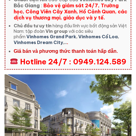
Bắc Giang
:
Bảo vệ giám sát 24/7, Trường
học, Công Viên Cây Xanh, Hồ Cảnh Quan, các
dịch vụ thương mại, giáo dục và y tế.
Chủ đầu tư uy tín
hàng đầu lĩnh vực bất động sản Việt
Nam: tập đoàn
Vin group
với các siêu
phẩm
Vinhomes Grand Park
,
Vinhomes Cổ Loa
,
Vinhomes Dream City
,..
.
Giá bán và phương thức thanh toán hấp dẫn.
Hotline 24/7 : 0949.124.589