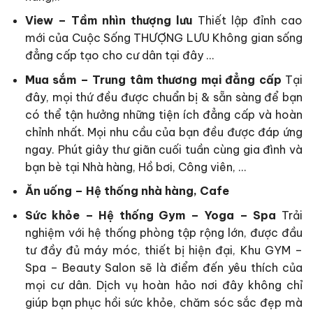
View – Tầm nhìn thượng lưu
Thiết lập đỉnh cao
mới của Cuộc Sống THƯỢNG LƯU Không gian sống
đẳng cấp tạo cho cư dân tại đây …
Mua sắm – Trung tâm thương mại đẳng cấp
Tại
đây, mọi thứ đều được chuẩn bị & sẵn sàng để bạn
có thể tận hưởng những tiện ích đẳng cấp và hoàn
chỉnh nhất. Mọi nhu cầu của bạn đều được đáp ứng
ngay. Phút giây thư giãn cuối tuần cùng gia đình và
bạn bè tại Nhà hàng, Hồ bơi, Công viên, …
Ăn uống – Hệ thống nhà hàng, Cafe
Sức khỏe – Hệ thống Gym – Yoga – Spa
Trải
nghiệm với hệ thống phòng tập rộng lớn, được đầu
tư đầy đủ máy móc, thiết bị hiện đại, Khu GYM –
Spa – Beauty Salon sẽ là điểm đến yêu thích của
mọi cư dân. Dịch vụ hoàn hảo nơi đây không chỉ
giúp bạn phục hồi sức khỏe, chăm sóc sắc đẹp mà