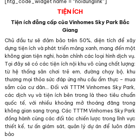
[htg_code_widget name = “noidunglink”]
TIỆN ÍCH
Tiện ích đẵng cấp của Vinhomes Sky Park Bắc
Giang
Chủ đầu tư sẽ đảm bảo trên 50%, diện tích để xây
dựng tiện ích và phát triển mảng xanh, mang đến một
không gian tiện nghi, hoàn chỉnh các loại hình dịch vụ.
Tại đây sẽ có các tiện ích nội khu vô cùng chất lượng:
từ hệ thống sân chơi trẻ em, đường chạy bộ, khu
thương mại thỏa sức đáp ứng nhu cầu ẩm thực – mua
sắm của cư dân… Đối với TTTM Vinhomes Sky Park,
các dịch vụ và tiện ích bên trong là theo tiêu chuẩn
quốc tế, với nhiều khoảng mở thoáng đãng trong
không gian sang trọng. Các TTTM Vinhomes Sky Park
đồng hành cùng các đối tác chiến lược trong lĩnh vực
thiết kế, tư ấn giám sát, quản lý dự án để luôn đảm
bảo