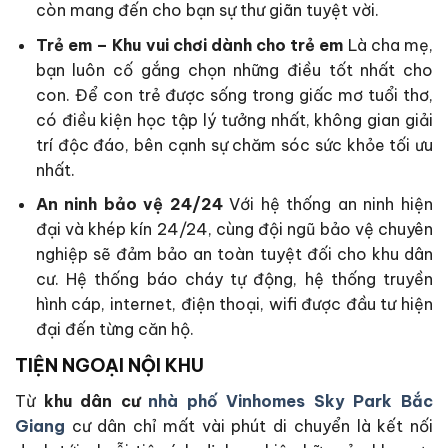
còn mang đến cho bạn sự thư giãn tuyệt vời.
Trẻ em – Khu vui chơi dành cho trẻ em
Là cha mẹ,
bạn luôn cố gắng chọn những điều tốt nhất cho
con. Để con trẻ được sống trong giấc mơ tuổi thơ,
có điều kiện học tập lý tưởng nhất, không gian giải
trí độc đáo, bên cạnh sự chăm sóc sức khỏe tối ưu
nhất.
An ninh bảo vệ 24/24
Với hệ thống an ninh hiện
đại và khép kín 24/24, cùng đội ngũ bảo vệ chuyên
nghiệp sẽ đảm bảo an toàn tuyệt đối cho khu dân
cư. Hệ thống báo cháy tự động, hệ thống truyền
hình cáp, internet, điện thoại, wifi được đầu tư hiện
đại đến từng căn hộ.
TIỆN NGOẠI NỘI KHU
Từ
khu dân cư
nhà phố Vinhomes Sky Park Bắc
Giang
cư dân chỉ mất vài phút di chuyển là kết nối