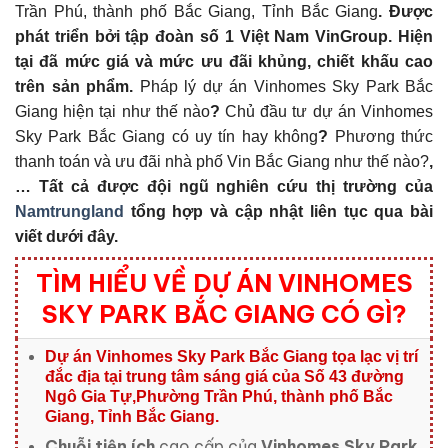
Trần Phú, thành phố Bắc Giang, Tỉnh Bắc Giang
. Đ
ược
phát triển bởi tập đoàn số 1 Việt Nam VinGroup. Hiện
tại đã mức giá và mức ưu đãi khủng, chiết khấu cao
trên sản phẩm.
Pháp lý dự án Vinhomes Sky Park Bắc
Giang hiện tại như thế nào
?
Chủ đầu tư dự án Vinhomes
Sky Park Bắc Giang có uy tín hay không
?
Phương thức
thanh toán và ưu đãi nhà phố Vin Bắc Giang như thế nào?
,
… Tất cả được đội ngũ nghiên cứu thị trường của
Namtrungland
tổng hợp và cập nhật liên tục qua bài
viết dưới đây.
TÌM HIỂU VỀ DỰ ÁN VINHOMES
SKY PARK BẮC GIANG CÓ GÌ?
Dự án Vinhomes Sky Park Bắc Giang tọa lạc
vị trí
đắc địa tại trung tâm sáng giá của Số 43 đường
Ngô Gia Tự,Phường Trần Phú, thành phố
Bắc
Giang, Tỉnh Bắc Giang
.
Chuỗi tiện ích
cao cấp của
Vinhomes Sky Park