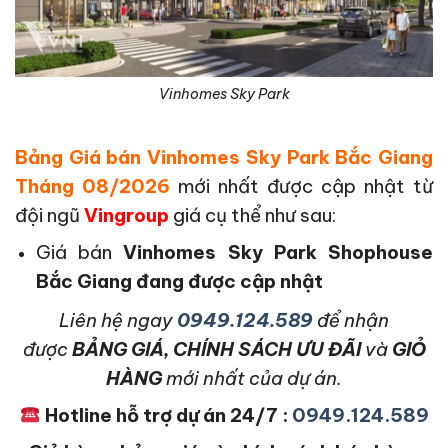
Vinhomes Sky Park
Bảng Giá bán Vinhomes Sky Park Bắc Giang
Tháng 08/2026
mới nhất được cập nhật từ
đội ngũ
Vingroup
giá cụ thể như sau:
Giá bán
Vinhomes Sky Park Shophouse
Bắc Giang đang được cập nhật
L
iên hệ ngay
0949.124.589
để nhận
được
BẢNG GIÁ, CHÍNH SÁCH ƯU ĐÃI
và
GIỎ
HÀNG
mới nhất của dự án.
Hotline hỗ trợ dự án 24/7 :
0949.124.589