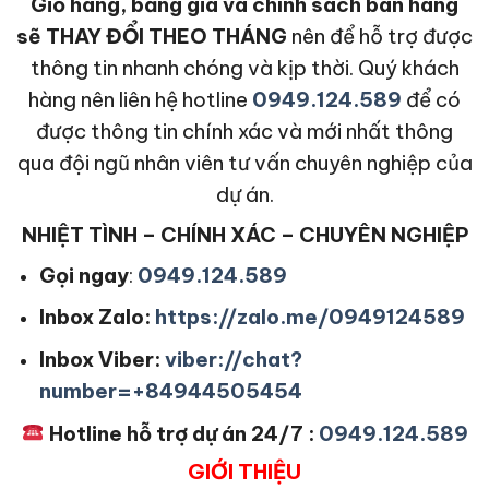
Giỏ hàng, bảng giá và chính sách bán hàng
sẽ THAY ĐỔI THEO THÁNG
nên để hỗ trợ được
thông tin nhanh chóng và kịp thời. Quý khách
hàng nên liên hệ hotline
0949.124.589
để có
được thông tin chính xác và mới nhất thông
qua đội ngũ nhân viên tư vấn chuyên nghiệp của
dự án.
NHIỆT TÌNH – CHÍNH XÁC – CHUYÊN NGHIỆP
Gọi ngay
:
0949.124.589
Inbox Zalo:
https://zalo.me/0949124589
Inbox Viber:
viber://chat?
number=+84944505454
Hotline hỗ trợ dự án 24/7 :
0949.124.589
GIỚI THIỆU