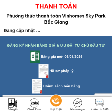
THANH TOÁN
Phương thức thanh toán Vinhomes Sky Park
Bắc Giang
Đang cập nhật …
ĐĂNG KÝ NHẬN BẢNG GIÁ & ƯU ĐÃI TỪ CHỦ ĐẦU TƯ
Bảng giá mới 06/08/2026
Hồ sơ pháp lý
Chính sách bán hàng
Gọi điện
Gọi điện
Báo giá
Báo giá
Chat Zalo
Chat Zalo
Messenger
Messenger
Nhắn tin SMS
Nhắn tin SMS