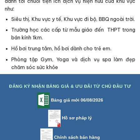
danh tới chuỗi tiện ích dịch vụ hiện hữu của khu vực
như:
Siêu thị, Khu vực y tế, Khu vực đi bộ, BBQ ngoài trời.
Trường học các cấp từ mẫu giáo đến THPT trong
bán kính 1km.
Hồ bơi trung tâm, hồ bơi dành cho trẻ em.
Phòng tập Gym, Yoga và dịch vụ spa làm đẹp
chăm sóc sức khỏe
ĐĂNG KÝ NHẬN BẢNG GIÁ & ƯU ĐÃI TỪ CHỦ ĐẦU TƯ
Bảng giá mới 06/08/2026
Hồ sơ pháp lý
Chính sách bán hàng