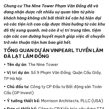
Chung cư The Nine Tower Phạm Văn Đồng đã và
đang nhận được rất nhiều sự quan tâm từ phía
khách hàng không chỉ bởi thiết kế căn hộ hiện đại
và các tiện ích cao cấp được thừa hưởng từ các khu
đô thị xung quanh, mà còn ở vị trí trung tâm, tiệm
cận các con đường huyết mạch giúp việc di chuyển
trở nên thuận tiện hơn bao giờ hết.
TỔNG QUAN DỰ ÁN VINPEARL TUYỀN LÂM
ĐÀ LẠT LÂM ĐỒNG
•
Tên dự án
: The Nine Tower
•
Vị trí dự án
: Số 9 Phạm Văn Đồng, Quận Cầu Giấy,
TP Hà Nội
•
Chủ đầu tư
: Công ty CP Đầu tư Bất động sản Toàn
Cầu (GP Invest)
•
Ý tưởng thiết kế:
Morrison Architects, PLLC (USA)
•
Đơn vị thiết kế:
Công ty CP Kiến trúc xây dựng TTA