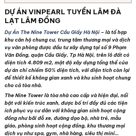
DỰ ÁN VINPEARL TUYỀN LÂM ĐÀ
LẠT LÂM ĐỒNG
Dự Án The Nine Tower Cầu Giấy Hà Nội
– là tổ hợp
khu căn hộ chung cư, trung tâm thương mại và dịch
vụ văn phòng được đầu tư xây dựng tại số 9 Phạm
Văn Đồng, quận Cầu Giấy, Tp Hà Nội, trên lô đất có
diện tích 4.809 m2, mật độ xây dựng tổng thể của
dự án chỉ chiếm 50% diện tích, với diện tích còn lại
để thiết kế không gian xanh và khu sinh hoạt chung
cho cả tòa nhà.
The Nine Tower là tòa nhà cao cấp và hiện đại, nổi
bật với kiến trúc xanh, được bố trí đầy đủ các tiện
ích phục vụ cư dân với không gian sinh hoạt cộng
đồng như bãi đỗ xe, đường dạo bộ, nhà trẻ, mẫu
giáo, phòng sinh hoạt cộng đồng, khu thương mại
dịch vụ như spa, gym, nhà hàng, siêu thị mini…