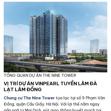
TỔNG QUAN DỰ ÁN THE NINE TOWER
VỊ TRÍ
DỰ ÁN VINPEARL TUYỀN LÂM ĐÀ
LẠT LÂM ĐỒNG
Chung cư The Nine Tower
tọa lạc tại số 9 Phạm Văn
Đồng, quận Cầu Giấy, Hà Nội. Với lợi thế nằm ngay
gần ngã tư Mai Dịch, nút giao thông huyết mạch tại