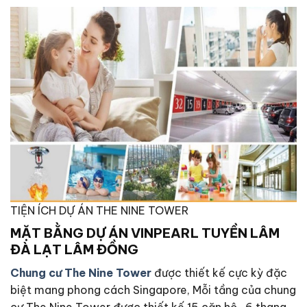
TIỆN ÍCH DỰ ÁN THE NINE TOWER
MẶT BẰNG
DỰ ÁN VINPEARL TUYỀN LÂM
ĐÀ LẠT LÂM ĐỒNG
Chung cư The Nine Tower
được thiết kế cực kỳ đặc
biệt mang phong cách Singapore, Mỗi tầng của chung
cư The Nine Tower được thiết kế 15 căn hộ , 6 thang