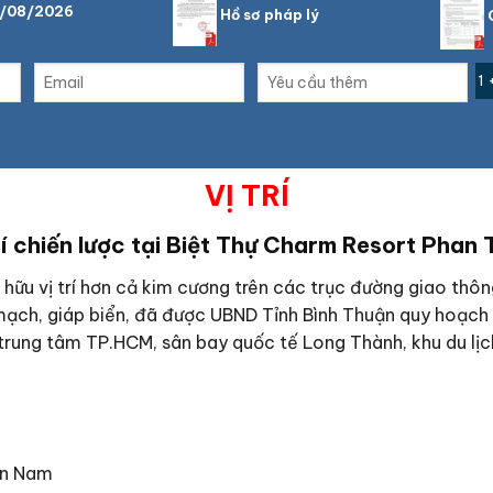
8/08/2026
Hồ sơ pháp lý
C
1 
VỊ
TRÍ
rí chiến lược tại Biệt Thự Charm Resort Phan 
 hữu vị trí hơn cả kim cương trên các trục đường giao thô
 mạch, giáp biển, đã được UBND Tỉnh Bình Thuận quy hoạch
với trung tâm TP.HCM, sân bay quốc tế Long Thành, khu du lị
ận Nam