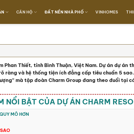
ÁN
CĂN HỘ
ĐẤT NỀN NHÀ PHỐ
VINHOMES
THI
m Phan Thiết, tỉnh Bình Thuận, Việt Nam. Dự án dự án t
rõ ràng và hệ thống tiện ích đẳng cấp tiêu chuẩn 5 sao
 tượng” mà tập đoàn Charm Group đang theo đuổi tại c
M NỔI BẬT CỦA DỰ ÁN CHARM RESO
G QUY MÔ HƠN
 SAO