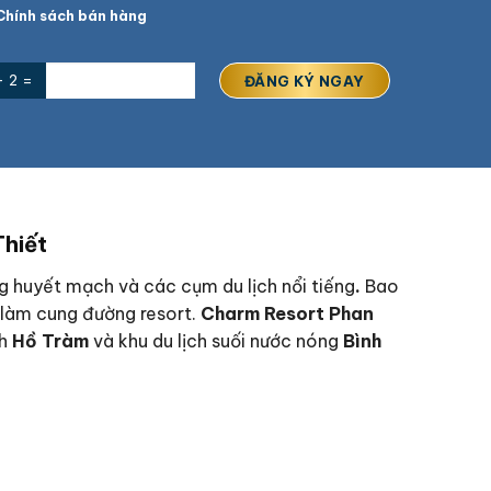
hính sách bán hàng
+ 2 =
Thiết
ng huyết mạch và các cụm du lịch nổi tiếng
.
Bao
 làm cung đường resort.
Charm Resort Phan
ch
Hồ Tràm
và khu du lịch suối nước nóng
Bình