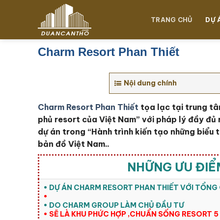
Chuyển
đến
TRANG CHỦ
DỰ 
nội
dung
Charm Resort Phan Thiết
Nội dung chính
Charm Resort Phan Thiết
tọa lạc tại trung tâ
phủ resort của Việt Nam” với pháp lý đầy đủ 
dự án trong “Hành trình kiến tạo những biểu
bản đồ Việt Nam..
NHỮNG ƯU ĐIỂ
• DỰ ÁN CHARM RESORT PHAN THIẾT VỚI TỔN
•
• DO CHARM GROUP LÀM CHỦ ĐẦU TƯ
• SẼ LÀ KHU PHỨC HỢP ,CHUẨN SỐNG RESORT 5