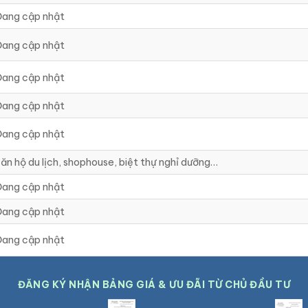
ang cập nhật
ang cập nhật
ang cập nhật
ang cập nhật
ang cập nhật
ăn hộ du lịch, shophouse, biệt thự nghỉ dưỡng…
ang cập nhật
ang cập nhật
ang cập nhật
ĐĂNG KÝ NHẬN BẢNG GIÁ & ƯU ĐÃI TỪ CHỦ ĐẦU TƯ