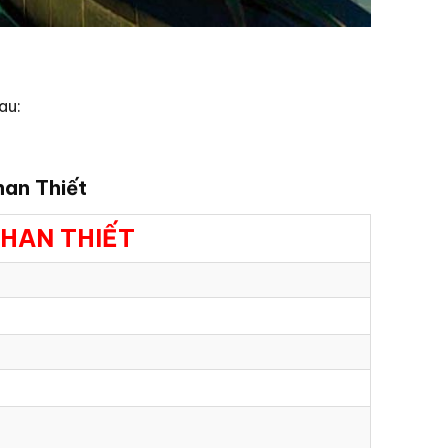
au:
han Thiết
HAN THIẾT