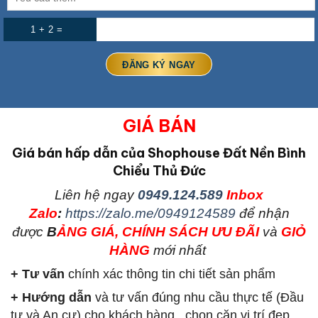
1 + 2 =
GIÁ BÁN
Giá bán hấp dẫn của Shophouse Đất Nền Bình
Chiểu Thủ Đức
L
iên hệ ngay
0949.124.589
Inbox
Zalo
:
https://zalo.me/0949124589
để nhận
được
B
ẢNG GIÁ, CHÍNH SÁCH ƯU ĐÃI
và
GIỎ
HÀNG
mới nhất
+ Tư vấn
chính xác thông tin chi tiết sản phẩm
+ Hướng dẫn
và tư vấn đúng nhu cầu thực tế (Đầu
tư và An cư) cho khách hàng , chọn căn vị trí đẹp,