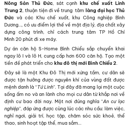
Nông Sản Thủ Đức
, sát cạnh
khu chế xuất Linh
Trung 2
, thuận tiện đi về trung tâm
làng đại học Thủ
Đức
và các Khu chế xuất, khu Công nghiệp Bình
Dương…, có ưu điểm lợi thế về mặt địa lý, địa chất xây
dựng công trình, chỉ cách trung tâm TP Hồ Chí
Minh 20 phút đi xe máy.
Dự án căn hộ S-Home Bình Chiểu sắp chuyển khai
ngay lô I và lô H, cung cấp hơn 600 căn hộ. Tạo một
tiền đề phát triển cho
khu đô thị mới Bình Chiểu 2
.
Đây sẽ là một Khu Đô Thị mới xứng tầm, cư dân sẽ
được tận hưởng được nguyên khí của vùng đất được
mệnh danh là “
Tứ Linh
”. Tại đây đã mang lại một cuộc
sống ấm no và an lành cho mọi cư dân từ khắp nơi về
định cư bao đời nay. Một nơi đúng nghĩa “
An cư lạc
nghiệp
”, đáp ứng được cùng lúc các nhu cầu: làm việc,
nghỉ ngơi, giải trí, học tập, chăm sóc sức khoẻ, thể
thao, sinh hoạt tập thể, mua sắm…