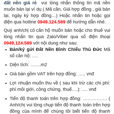
đất nền giá rẻ
vui lòng nhắn thông tin mã nền
muốn bán lại ví dụ ( Mã căn, Giá hợp đồng , giá bán
lại, ngày ký hợp đồng…) Hoặc nhắn tin hoặc gọi
điện qua hotline
0949.124.589
để hướng dẫn nhé.
Quý anh/chị có căn hộ muốn bán hoặc cho thuê vui
lòng nhắn tin qua Zalo/Viber qua số điện thoại
0949.124.589
với nội dung như sau:
Bán/ký gửi Đất Nền Bình Chiểu Thủ Đức
Mã
số căn hộ: ….
Diện tích: …….m2
Giá bán gồm VAT trên hợp đồng: ….. vnđ
Lợi nhuận muốn thu về ( sau khi trừ các chi phí:
phí môi giới, công chứng, thuế….): …. vnđ
Tiến độ thanh toán trên hợp đồng: ……………. (
Anh/chị vui lòng chụp tiến độ thanh toán trên hợp
đồng của mình để chúng tôi biết tiến độ thanh