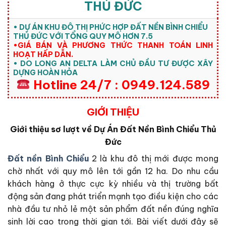
THỦ ĐỨC
• DỰ ÁN KHU ĐÔ THỊ PHỨC HỢP ĐẤT NỀN BÌNH CHIỂU
THỦ ĐỨC VỚI TỔNG QUY MÔ HƠN 7.5
•GIÁ BÁN VÀ PHƯƠNG THỨC THANH TOÁN LINH
HOẠT HẤP DẪN.
• DO LONG AN DELTA LÀM CHỦ ĐẦU TƯ ĐƯỢC XÂY
DỰNG HOÀN HỎA
Hotline 24/7 : 0949.124.589
GIỚI THIỆU
Giới thiệu sơ lượt về Dự Án Đất Nền Bình Chiểu Thủ
Đức
Đất nền Bình Chiểu
2 là khu đô thị mới được mong
chờ nhất với quy mô lên tới gần 12 ha. Do nhu cầu
khách hàng ở thực cực kỳ nhiều và thị trường bất
động sản đang phát triển mạnh tạo điều kiện cho các
nhà đầu tư nhỏ lẻ một sản phẩm đất nền đúng nghĩa
sinh lời cao trong thời gian tới. Bài viết dưới đây sẽ