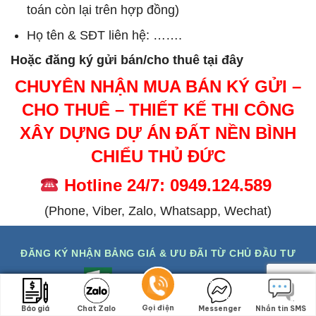
toán còn lại trên hợp đồng)
Họ tên & SĐT liên hệ: …….
Hoặc đăng ký gửi bán/cho thuê tại đây
CHUYÊN NHẬN MUA BÁN KÝ GỬI –
CHO THUÊ – THIẾT KẾ THI CÔNG
XÂY DỰNG DỰ ÁN ĐẤT NỀN BÌNH
CHIỂU THỦ ĐỨC
Hotline 24/7: 0949.124.589
(Phone, Viber, Zalo, Whatsapp, Wechat)
ĐĂNG KÝ NHẬN BẢNG GIÁ & ƯU ĐÃI TỪ CHỦ ĐẦU TƯ
Bảng giá mới 06/08/2026
Gọi điện
Gọi điện
Báo giá
Báo giá
Chat Zalo
Chat Zalo
Messenger
Messenger
Nhắn tin SMS
Nhắn tin SMS