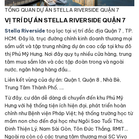
TỔNG QUAN DỰ ÁN STELLA RIVERSIDE QUẬN 7
VỊ TRÍ DỰ ÁN STELLA RIVERSIDE QUẬN 7
Stella Riverside
toạ lạc tại vị trí đắc địa Quận 7 , TP.
HCM. Đây là, trục đường chính kinh doanh thương mại
sầm uất và tập trung những dự án cao cấp tại khu đô
thị Phú Mỹ Hưng. Nơi đây quy tụ nhiều cửa hàng, trung
tâm mua sắm lớn và các tập đoàn trong và ngoài
nước, ngân hàng hàng đầu…
Liên kết vùng của dự án: Quận 1, Quận 8 , Nhà Bè,
Trung Tâm Thành Phố, ….
Từ đây, cư dân dễ dàng di chuyển đến khu Phú Mỹ
Hưng với hệ thống tiện ích hiện đại, phát triển hoàn
chỉnh như Bệnh viện Pháp Việt; hệ thống trường học từ
mầm non cho đến đại học như Ngôi Sao Tuổi Thơ,
Đinh Thiện Lý, Nam Sài Gòn, Tôn Đức Thắng, RMIT…
Ngoài ra còn có các trung tâm thương mại SC Vivo