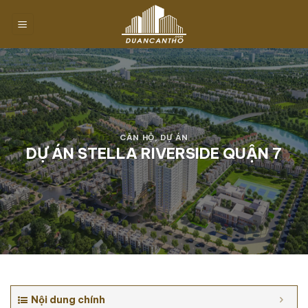
Chuyển
đến
nội
dung
CĂN HỘ
,
DỰ ÁN
DỰ ÁN STELLA RIVERSIDE QUẬN 7
Nội dung chính