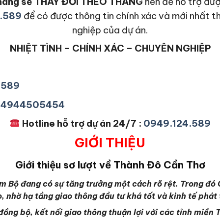
n hàng sẽ THAY ĐỔI THEO THÁNG
nên để hỗ trợ đượ
.589
để có được thông tin chính xác và mới nhất t
nghiệp của dự án.
NHIỆT TÌNH – CHÍNH XÁC – CHUYÊN NGHIỆP
4589
+84944505454
Hotline hỗ trợ dự án 24/7 :
0949.124.589
GIỚI THIỆU
Giới thiệu sơ lượt về Thành Đô Cần Thơ
m Bộ đang có sự tăng trưởng một cách rõ rệt. Trong đó 
o, nhờ hạ tầng giao thông đầu tư khá tốt và kinh tế phát
đồng bộ, kết nối giao thông thuận lợi với các tỉnh miền 