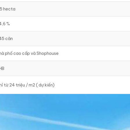
.5 hecta
4,6 %
45 căn
hà phố cao cấp và Shophouse
HB
ỉ từ 24 triệu / m2 ( dự kiến)