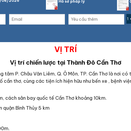
7/08/2026
Hồ sơ pháp lý
C
1 
VỊ TRÍ
Vị trí chiến lược tại Thành Đô Cần Thơ
ng tâm P. Châu Văn Liêm, Q. Ô Môn, TP. Cần Thơ là nơi có 
ố cần thơ, cùng các tiện ích hiện hữu như bến xe , bệnh viện
m, cách sân bay quốc tế Cần Thơ khoảng 10km.
n quận Bình Thủy 5 km
00m.