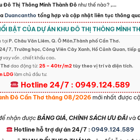
u Đô Thị Thông Minh Thành Đô
như thế nào?
,…
ủa
Duancantho
tổng hợp và cập nhật liên tục thông qua 
ỔI BẬT CỦA DỰ ÁN KHU ĐÔ THỊ THÔNG MÌNH 
 tại
P. Châu Văn Liêm, Q. Ô Môn,Thành phố Cần Thơ.
24/7, Trường học, Công Viên Cây Xanh, Hồ Cảnh Quan, tiếp g
ợ
vay vốn , chiết khấu cao
.
 Thơ
dao động từ:
25 – 40tr/m2
tùy theo vị trí và diện tích.
n LDG
làm chủ đầu tư.
Hotline 24/7 : 0949.124.589
hành Đô Cần Thơ tháng 08/2026
mới nhất được cậ
để nhận được
BẢNG GIÁ, CHÍNH SÁCH ƯU ĐÃI
và
G
Hotline hỗ trợ dự án 24/7 :
0949.124.589