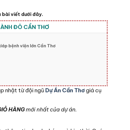
bài viết dưới đây.
THÀNH ĐÔ CẦN THƠ
iáp bệnh viện lớn Cần Thơ
p nhật từ đội ngũ
Dự Án Cần Thơ
giá cụ
IỎ HÀNG
mới nhất của dự án.