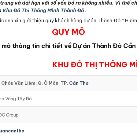
rung và dài hạn với số vốn bỏ ra không nhiều. Vì thế c
án
Khu Đô Thị Thông Minh Thành Đô
.
oanh xin giới thiệu quý khách hàng dự án Thành Đô ” Hiếm 
QUY MÔ
 mô thông tin chi tiết về Dự án Thành Đô Cần
KHU ĐÔ THỊ THÔNG M
. Châu Văn Liêm, Q. Ô Môn, TP.
Cần Thơ
ao Vàng Tây Đô
DG Group
uancantho