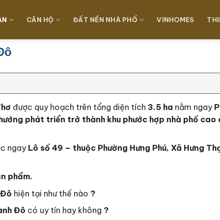
ÁN
CĂN HỘ
ĐẤT NỀN NHÀ PHỐ
VINHOMES
THI
Đô
Thơ
được quy hoạch trên tổng diện tích
3.5 ha
nằm ngay
P
hướng phát triển trở thành khu phước hợp nhà phố cao 
ạc ngay
Lô số 49 – thuộc Phường Hưng Phú, Xã Hưng Th
ản phẩm.
 Đô
hiện tại như thế nào
?
ành Đô
có uy tín hay không
?