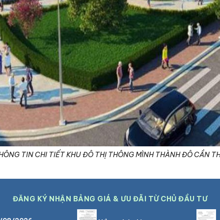
HÔNG TIN CHI TIẾT KHU ĐÔ THỊ THÔNG MÌNH THÀNH ĐÔ CẦN T
ĐĂNG KÝ NHẬN BẢNG GIÁ & ƯU ĐÃI TỪ CHỦ ĐẦU TƯ