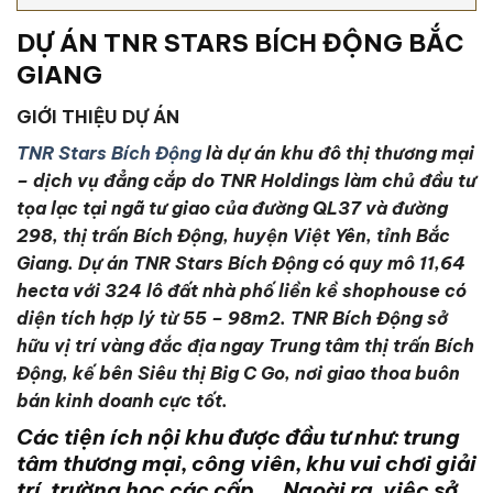
DỰ ÁN TNR STARS BÍCH ĐỘNG BẮC
GIANG
GIỚI THIỆU DỰ ÁN
TNR Stars Bích Động
là dự án khu đô thị thương mại
– dịch vụ đẳng cắp do TNR Holdings làm chủ đầu tư
tọa lạc tại ngã tư giao của đường QL37 và đường
298, thị trấn Bích Động, huyện Việt Yên, tỉnh Bắc
Giang. Dự án TNR Stars Bích Động có quy mô 11,64
hecta với 324 lô đất nhà phố liền kề shophouse có
diện tích hợp lý từ 55 – 98m2. TNR Bích Động sở
hữu vị trí vàng đắc địa ngay Trung tâm thị trấn Bích
Động, kế bên Siêu thị Big C Go, nơi giao thoa buôn
bán kinh doanh cực tốt.
Các tiện ích nội khu được đầu tư như: trung
tâm thương mại, công viên, khu vui chơi giải
trí, trường học các cấp,… Ngoài ra, việc sở