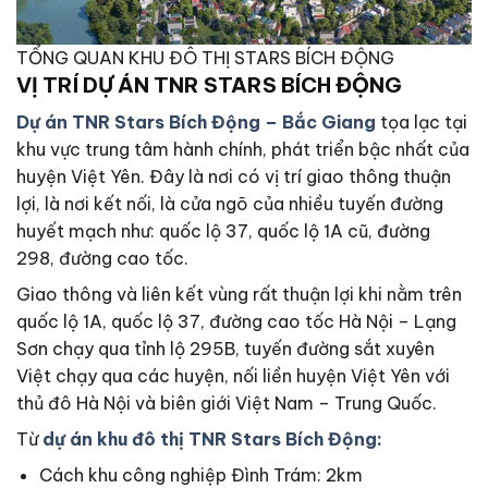
TỔNG QUAN KHU ĐÔ THỊ STARS BÍCH ĐỘNG
VỊ TRÍ DỰ ÁN TNR STARS BÍCH ĐỘNG
Dự án TNR Stars Bích Động – Bắc Giang
tọa lạc tại
khu vực trung tâm hành chính, phát triển bậc nhất của
huyện Việt Yên. Đây là nơi có vị trí giao thông thuận
lợi, là nơi kết nối, là cửa ngõ của nhiều tuyến đường
huyết mạch như: quốc lộ 37, quốc lộ 1A cũ, đường
298, đường cao tốc.
Giao thông và liên kết vùng rất thuận lợi khi nằm trên
quốc lộ 1A, quốc lộ 37, đường cao tốc Hà Nội – Lạng
Sơn chạy qua tỉnh lộ 295B, tuyến đường sắt xuyên
Việt chạy qua các huyện, nối liền huyện Việt Yên với
thủ đô Hà Nội và biên giới Việt Nam – Trung Quốc.
Từ
dự án khu đô thị TNR Stars Bích Động:
Cách khu công nghiệp Đình Trám: 2km