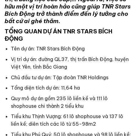
hữu một vị trí hoàn hảo cũng giúp TNR Stars
Bích Động trở thành điểm đến lý tưởng cho
bất cứ ai ghé thăm.
TỔNG QUAN DỰ ÁN TNR STARS BÍCH
ĐỘNG
Tên dự án: TNR Stars Bích Động
Vị trí dự án: đường QL37, thị trấn Bích Động, huyện
Việt Yên, tỉnh Bắc Giang
Chủ đầu tư dự án: Tập đoàn TNR Holdings
Tổng diện tích dự án: 11,64 ha
Quy mô dự án gồm 235 lô liền kề và 111 lô
shophouse chi thành 2 tiểu khu
Tiểu khu Thịnh Vượng: 61 lô shophouse và 137 lô
liền kề; diên tích các lô từ 55-98m2
Tiểu khu Phú Quý: 50 lô shophouse và 98 lô liền kề;