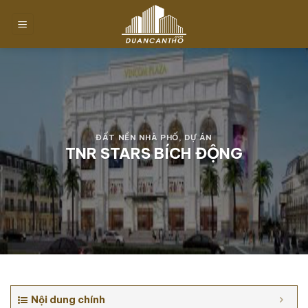
Chuyển
đến
nội
dung
ĐẤT NỀN NHÀ PHỐ
,
DỰ ÁN
TNR STARS BÍCH ĐỘNG
Nội dung chính