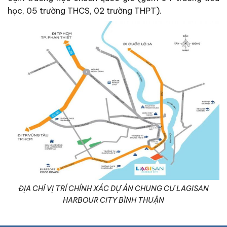
học, 05 trường THCS, 02 trường THPT).
ĐỊA CHỈ VỊ TRÍ CHÍNH XÁC DỰ ÁN CHUNG CƯ LAGISAN
HARBOUR CITY BÌNH THUẬN