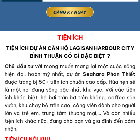
TIỆN ÍCH
TIỆN ÍCH
DỰ ÁN CĂN HỘ LAGISAN HARBOUR CITY
BÌNH THUẬN
CÓ GÌ ĐẶC BIỆT ?
Chủ đầu tư
với mong muốn mang lại một cuộc sống
hiện đại, hoàn mỹ nhất, dự án
Seahara Phan Thiết
được trang bị 50+ tiện ích chuẩn cao cấp. Hứa hẹn sẽ
là một nơi đáng sống bậc nhất khu vực. Với các tiện
ích khác biệt: hồ bơi tràn bờ trên không, coffee sân
vườn, khu chạy bộ trên cao, công viên dành cho người
lớn và trẻ em, trung tâm thương mại,… Và còn nhiều
tiện ích khác nữa, đang chờ bạn và gia đình đến cảm
nhận.
TIỆN ÍCH NỘI KHU