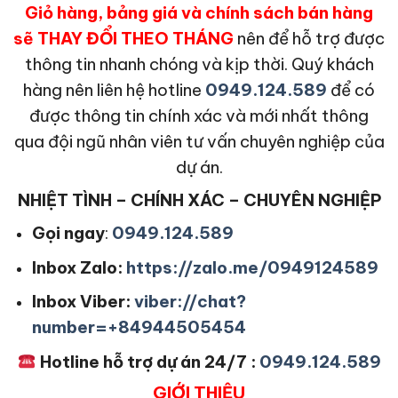
Giỏ hàng, bảng giá và chính sách bán hàng
sẽ THAY ĐỔI THEO THÁNG
nên để hỗ trợ được
thông tin nhanh chóng và kịp thời. Quý khách
hàng nên liên hệ hotline
0949.124.589
để có
được thông tin chính xác và mới nhất thông
qua đội ngũ nhân viên tư vấn chuyên nghiệp của
dự án.
NHIỆT TÌNH – CHÍNH XÁC – CHUYÊN NGHIỆP
Gọi ngay
:
0949.124.589
Inbox Zalo:
https://zalo.me/0949124589
Inbox Viber:
viber://chat?
number=+84944505454
Hotline hỗ trợ dự án 24/7 :
0949.124.589
GIỚI THIỆU