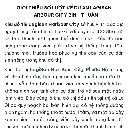
GIỚI THIỆU SƠ LƯỢT VỀ DỰ ÁN LAGISAN
HARBOUR CITY BÌNH THUẬN
Khu đô thị Lagisan Harbour City
sở hữu vị trí đắc địa
ngay trung tâm thị xã La Gi, với quy mô 433866 m2
sẽ tạo thành một quần thể dân cư với đầy đủ các
hạng mục công viên giải trí và hệ thống trung tâm
thương mại, trường học phục vụ nhu cầu của cư dân
sinh sống trong khu đô thị.
Khu đô thị
LagiSan Har Bour City Phước Hội
mang
vẻ đẹp hiện đại, tiện nghi của khu phuồn hoa đô thị,
nhưng vẫn đảm bảo khuôn viên cây xanh tiện ích tạo
không gian yên tỉnh cho cư dân trở về sau một ngày
làm việc. Đây cũng là khu đô thị đầu tiên tại thị xã La
Gi có quy hoạch bài bản, hiện đại có hệ thống đường
điện ngầm, hệ thống thoát nước li tâm, và mật độ cây
xanh nhiều từ các công viên cây xanh trong khu đô
thị. Với mức giá hợp lý cùng với tiến độ thanh toán linh