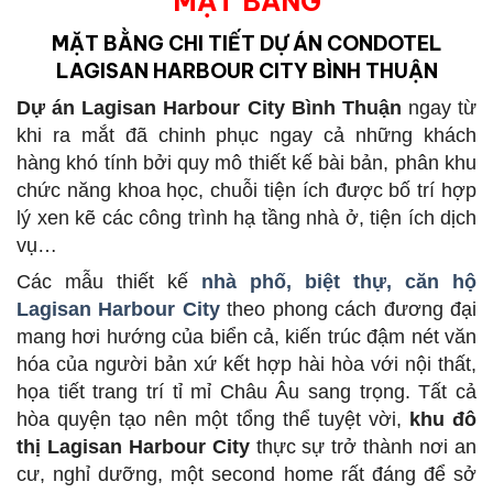
MẶT BẰNG
MẶT BẰNG CHI TIẾT
DỰ ÁN CONDOTEL
LAGISAN HARBOUR CITY BÌNH THUẬN
Dự án Lagisan Harbour City Bình Thuận
ngay từ
khi ra mắt đã chinh phục ngay cả những khách
hàng khó tính bởi quy mô thiết kế bài bản, phân khu
chức năng khoa học, chuỗi tiện ích được bố trí hợp
lý xen kẽ các công trình hạ tầng nhà ở, tiện ích dịch
vụ…
Các mẫu thiết kế
nhà phố, biệt thự, căn hộ
Lagisan Harbour City
theo phong cách đương đại
mang hơi hướng của biển cả, kiến trúc đậm nét văn
hóa của người bản xứ kết hợp hài hòa với nội thất,
họa tiết trang trí tỉ mỉ Châu Âu sang trọng. Tất cả
hòa quyện tạo nên một tổng thể tuyệt vời,
khu đô
thị Lagisan Harbour City
thực sự trở thành nơi an
cư, nghỉ dưỡng, một second home rất đáng để sở