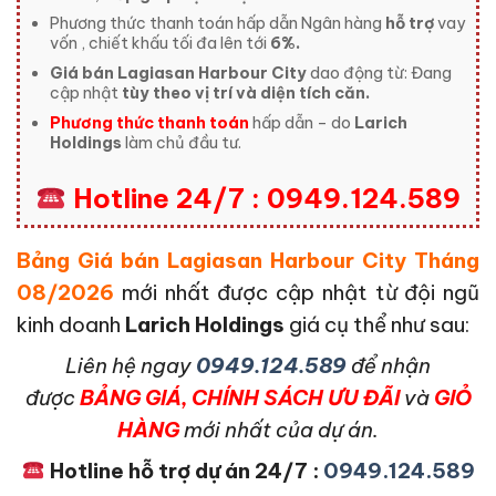
Phương thức thanh toán hấp dẫn Ngân hàng
hỗ trợ
vay
vốn , chiết khấu tối đa lên tới
6%.
Giá bán Lagiasan Harbour City
dao động từ: Đang
cập nhật
tùy theo vị trí và diện tích căn.
Phương thức thanh toán
hấp dẫn – do
Larich
Holdings
làm chủ đầu tư.
Hotline 24/7 : 0949.124.589
Bảng Giá bán Lagiasan Harbour City Tháng
08/2026
mới nhất được cập nhật từ đội ngũ
kinh doanh
Larich Holdings
giá cụ thể như sau:
L
iên hệ ngay
0949.124.589
để nhận
được
BẢNG GIÁ, CHÍNH SÁCH ƯU ĐÃI
và
GIỎ
HÀNG
mới nhất của dự án.
Hotline hỗ trợ dự án 24/7 :
0949.124.589