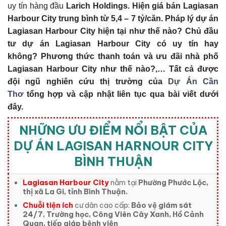
uy tín hàng đầu
Larich Holdings
. Hiện giá bán Lagiasan
Harbour City trung bình từ 5,4 – 7 tỷ/căn. Pháp lý dự án
Lagiasan Harbour City
hiện tại như thế nào?
Chủ đầu
tư dự án Lagiasan Harbour City
có uy tín hay
không?
Phương thức thanh toán và ưu đãi nhà phố
Lagiasan Harbour City
như thế nào?,… Tất cả được
đội ngũ nghiên cứu thị trường của
Dự Án Cần
Thơ
tổng hợp và cập nhật liên tục qua bài viết dưới
đây.
NHỮNG ƯU ĐIỂM NỔI BẬT CỦA
DỰ ÁN LAGISAN HARNOUR CITY
BÌNH THUẬN
Lagiasan Harbour City
nằm tại
Phường Phước Lộc,
thị xã La Gi, tỉnh Bình Thuận.
Chuỗi tiện ích
cư dân cao cấp:
Bảo vệ giám sát
24/7, Trường học, Công Viên Cây Xanh, Hồ Cảnh
Quan, tiếp giáp bệnh viện