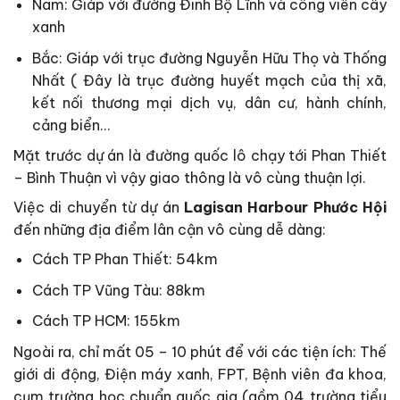
Nam: Giáp với đường Đinh Bộ Lĩnh và công viên cây
xanh
Bắc: Giáp với trục đường Nguyễn Hữu Thọ và Thống
Nhất ( Đây là trục đường huyết mạch của thị xã,
kết nối thương mại dịch vụ, dân cư, hành chính,
cảng biển…
Mặt trước dự án là đường quốc lô chạy tới Phan Thiết
– Bình Thuận vì vậy giao thông là vô cùng thuận lợi.
Việc di chuyển từ dự án
Lagisan Harbour Phước Hội
đến những địa điểm lân cận vô cùng dễ dàng:
Cách TP Phan Thiết: 54km
Cách TP Vũng Tàu: 88km
Cách TP HCM: 155km
Ngoài ra, chỉ mất 05 – 10 phút để với các tiện ích: Thế
giới di động, Điện máy xanh, FPT, Bệnh viên đa khoa,
cụm trường học chuẩn quốc gia (gồm 04 trường tiểu