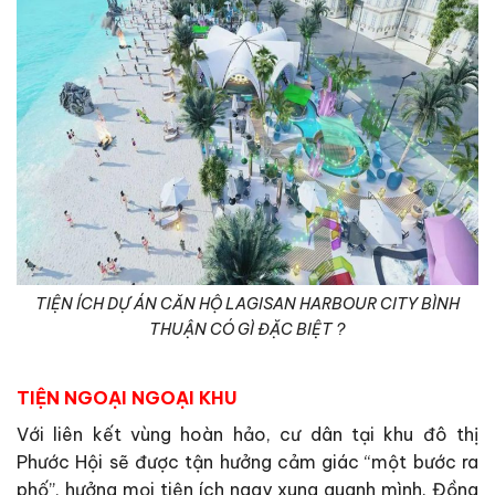
TIỆN ÍCH DỰ ÁN CĂN HỘ LAGISAN HARBOUR CITY BÌNH
THUẬN CÓ GÌ ĐẶC BIỆT ?
TIỆN NGOẠI NGOẠI KHU
Với liên kết vùng hoàn hảo, cư dân tại khu đô thị
Phước Hội sẽ được tận hưởng cảm giác “một bước ra
phố”, hưởng mọi tiện ích ngay xung quanh mình. Đồng