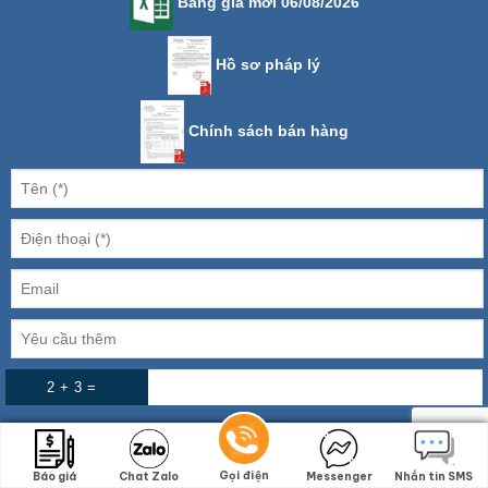
Bảng giá mới 06/08/2026
Hồ sơ pháp lý
Chính sách bán hàng
2 + 3 =
Gọi điện
Gọi điện
Báo giá
Báo giá
Chat Zalo
Chat Zalo
Messenger
Messenger
Nhắn tin SMS
Nhắn tin SMS