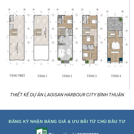
THIẾT KẾ DỰ ÁN LAGISAN HARBOUR CITY BÌNH THUẬN
ĐĂNG KÝ NHẬN BẢNG GIÁ & ƯU ĐÃI TỪ CHỦ ĐẦU TƯ