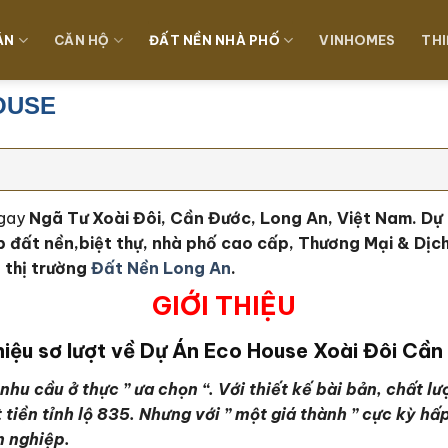
ÁN
CĂN HỘ
ĐẤT NỀN NHÀ PHỐ
VINHOMES
THI
OUSE
gay
Ngã Tư Xoài Đôi, Cần Đước, Long An, Việt Nam. Dự á
p đất nền,biệt thự, nhà phố cao cấp, Thương Mại & Dịch
 thị trường
Đất Nền Long An
.
GIỚI THIỆU
hiệu sơ lượt về Dự Án Eco House Xoài Đôi Cầ
nhu cầu ở thực ” ưa chọn “. Với thiết kế bài bản, chất 
 tiền tỉnh lộ 835. Nhưng với ” một giá thành ” cực kỳ 
n nghiệp.