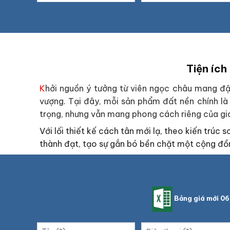
Tiện ích
K
hởi nguồn ý tưởng từ viên ngọc châu mang đậm n
vượng. Tại đây, mỗi sản phẩm đất nền chính là
trọng, nhưng vẫn mang phong cách riêng của gi
Với lối thiết kế cách tân mới lạ, theo kiến trúc
thành đạt, tạo sự gắn bó bền chặt một cộng đồ
Bảng giá mới 0