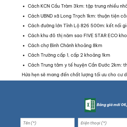
Cách KCN Cầu Tràm 3km: tập trung nhiều nhà 
Cách UBND xã Long Trạch 1km: thuận tiện côn
Cách đường lớn Tỉnh Lộ 826 500m: kết nối g
Cách khu đô thị năm sao FIVE STAR ECO kho
Cách chợ Bình Chánh khoảng 8km
Cách Trường cấp 1, cấp 2 khoảng 1km
Cách Trung tâm y tế huyện Cần Đước 2km: t
Hứa hẹn sẽ mang đến chất lượng tối ưu cho cư dâ
Bảng giá mới 0