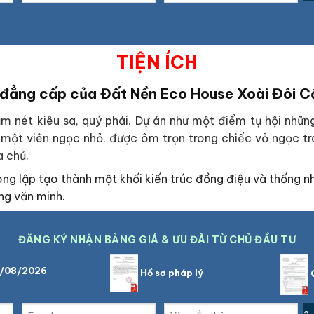
TIỆN ÍCH
 đẳng cấp của Đất Nền Eco House Xoài Đôi 
ét kiêu sa, quý phái. Dự án như một điểm tụ hội những giá
 một viên ngọc nhỏ, được ôm trọn trong chiếc vỏ ngọc tr
a chủ.
 song lập tạo thành một khối kiến trúc đồng điệu và thống n
ng văn minh.
ĐĂNG KÝ NHẬN BẢNG GIÁ & ƯU ĐÃI TỪ CHỦ ĐẦU TƯ
6/08/2026
Hồ sơ pháp lý
C