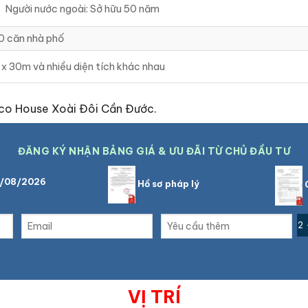
Người nước ngoài: Sở hữu 50 năm
0 căn nhà phố
 x 30m và nhiều diện tích khác nhau
co House Xoài Đôi Cần Đước.
ĐĂNG KÝ NHẬN BẢNG GIÁ & ƯU ĐÃI TỪ CHỦ ĐẦU TƯ
6/08/2026
Hồ sơ pháp lý
C
2 
VỊ TRÍ