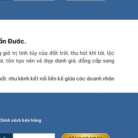
Cần Đước.
 trị tinh túy của đất trời, thu hút khí tài, lộc
ai, tôn tạo nên vẻ đẹp danh giá, đẳng cấp sang
hất. như kênh kết nối liền kề giữa các doanh nhân
hính sách bán hàng