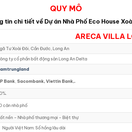
QUY MÔ
 tin chi tiết về Dự án Nhà Phố Eco House Xoà
ARECA VILLA 
gã Tư Xoài Đôi, Cần Đước, Long An
ông ty cổ phần bất động sản Long An Delta
amtrungland
P Bank
,
Sacombank, Viettin Bank,.
0%.
0 căn nhà phố
ất nền – Nhà phố thương mại – Biệt thự
Người Việt Nam: Sổ hồng lâu dài