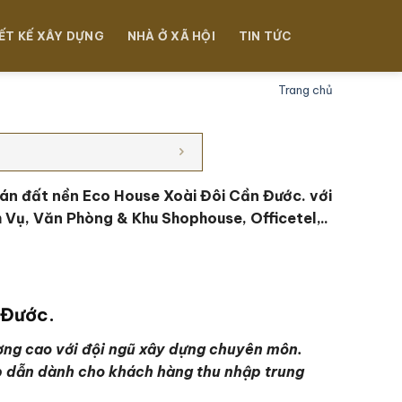
ẾT KẾ XÂY DỰNG
NHÀ Ở XÃ HỘI
TIN TỨC
Trang chủ
n đất nền Eco House Xoài Đôi Cần Đước. với
 Vụ, Văn Phòng & Khu Shophouse, Officetel,..
n Đước.
lượng cao với đội ngũ xây dựng chuyên môn.
hấp dẫn dành cho khách hàng thu nhập trung