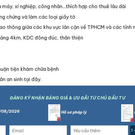
máy, xí nghiệp, công nhân…thích hợp cho thuê lâu dài
g chứng và làm các loại giấy tờ
iao thông giữa các khu vực lân cận về TPHCM và các tỉnh
ảng 4km, KDC đông đúc, thân thiện
huận tiện khám chữa bệnh
n an sinh tại đây.
ĐĂNG KÝ NHẬN BẢNG GIÁ & ƯU ĐÃI TỪ CHỦ ĐẦU TƯ
6/08/2026
Hồ sơ pháp lý
1 