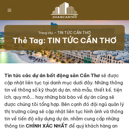
Chuyển
đến
nội
dung
-
TIN TỨC CẦN THƠ
Trang chủ
Thẻ Tag:
TIN TỨC CẦN THƠ
Tin tức các dự án bất động sản Cần Thơ
sẽ được
cập nhật liên tục tại danh mục dưới đây. Những thông
tin về thông số kỹ thuật dự án, nhà mẫu, thiết kế, tiện
ích, quy mô,… hay những bài báo về dự án cũng sẽ
được chúng tôi tổng hợp. Bên cạnh đó đội ngũ quản lý
thị trường cũng sẽ cập nhật liên tục hình ảnh và thông
tin về tiến độ xây dựng dự án, nhằm cung cấp những
thông tin
CHÍNH XÁC NHẤT
để quý khách hàng an