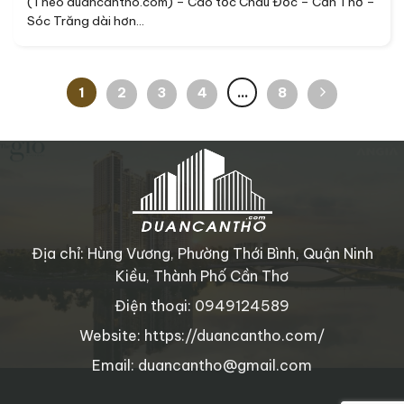
(Theo duancantho.com) – Cao tốc Châu Đốc – Cần Thơ –
Sóc Trăng dài hơn...
1
2
3
4
…
8
Địa chỉ: Hùng Vương, Phường Thới Bình, Quận Ninh
Kiều, Thành Phố Cần Thơ
Điện thoại: 0949124589
Website: https://duancantho.com/
Email: duancantho@gmail.com