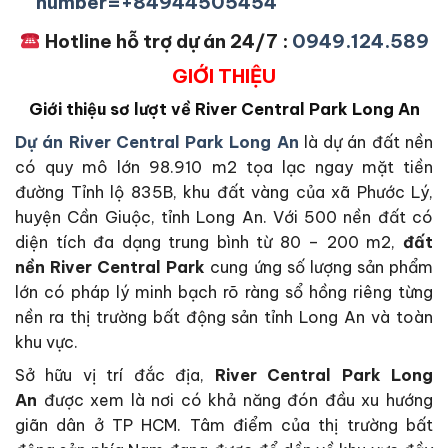
number=+84944505454
Hotline hỗ trợ dự án 24/7 :
0949.124.589
GIỚI THIỆU
Giới thiệu sơ lượt về River Central Park Long An
Dự án River Central Park Long An
là dự án đất nền
có quy mô lớn 98.910 m2 tọa lạc ngay mặt tiền
đường Tỉnh lộ 835B, khu đất vàng của xã Phước Lý,
huyện Cần Giuộc, tỉnh Long An. Với 500 nền đất có
diện tích đa dạng trung bình từ 80 – 200 m2,
đất
nền
River Central Park
cung ứng số lượng sản phẩm
lớn có pháp lý minh bạch rõ ràng sổ hồng riêng từng
nền ra thị trường bất động sản tỉnh Long An và toàn
khu vực.
Sở hữu vị trí đắc địa,
River Central Park Long
An
được xem là nơi có khả năng đón đầu xu hướng
giãn dân ở TP HCM. Tâm điểm của thị trường bất