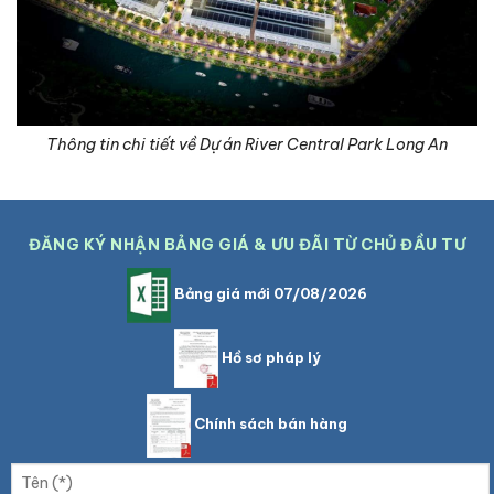
Thông tin chi tiết về Dự án River Central Park Long An
ĐĂNG KÝ NHẬN BẢNG GIÁ & ƯU ĐÃI TỪ CHỦ ĐẦU TƯ
Bảng giá mới 07/08/2026
Hồ sơ pháp lý
Chính sách bán hàng