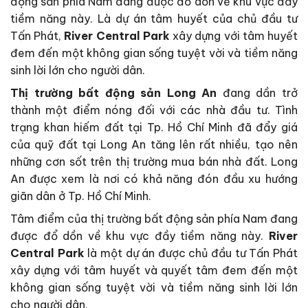
động sản phía Nam đang được đổ dồn về khu vực đầy
tiềm năng này. Là dự án tâm huyết của chủ đầu tư
Tấn Phát,
River Central Park
xây dựng với tâm huyết
đem đến một không gian sống tuyệt vời và tiềm năng
sinh lời lớn cho người dân.
Thị trường bất động sản Long An
đang dần trở
thành một điểm nóng đối với các nhà đầu tư. Tình
trạng khan hiếm đất tại Tp. Hồ Chí Minh đã đẩy giá
của quỹ đất tại Long An tăng lên rất nhiều, tạo nên
những cơn sốt trên thị trường mua bán nhà đất. Long
An được xem là nơi có khả năng đón đầu xu hướng
giãn dân ở Tp. Hồ Chí Minh.
Tâm điểm của thị trường bất động sản phía Nam đang
được đổ dồn về khu vực đầy tiềm năng này.
River
Central Park
là một dự án được chủ đầu tư Tấn Phát
xây dựng với tâm huyết và quyết tâm đem đến một
không gian sống tuyệt vời và tiềm năng sinh lời lớn
cho người dân.