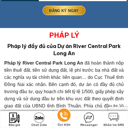
PHÁP LÝ
Pháp lý đầy đủ của Dự án River Central Park
Long An
Pháp lý River Central Park Long An
đã hoàn thành nộp
tiền thuê đất, tiền sử dụng đất, lệ phí trước bạ nhà đất và
các nghĩa vụ tài chính khác liên quan… do Cục Thuế tỉnh
Đồng Nai xác nhận. Bên cạnh đó, dự án có đầy đủ chủ
trương đầu tư, quy hoạch chi tiết tỷ lệ 1/500, giấy phép xây
dựng và sử dụng đầu tư trên khu vực đất theo quyết định
giao đất của UBND tỉnh Bình Thuận. Phía chủ đầu tư Vi
Nam cũng đã tổ chức lễ động thổ thi công xây dựng theo
đúng quy định của pháp luật.
.
Gọi điện
Gọi điện
Báo giá
Báo giá
Chat Zalo
Chat Zalo
Messenger
Messenger
Nhắn tin SMS
Nhắn tin SMS