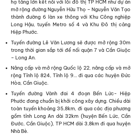
hạ tầng lớn kết nối với lõi đô thị TP HCM như dự án
mở rộng đường Nguyễn Hữu Thọ – Nguyễn Văn Tạo
thành đường 6 làn xe thông với Khu Công nghiệp
Long Hậu, tuyến Metro số 4 và Khu Đô thị cảng
Hiệp Phước.
Tuyến đường Lê Văn Lương sẽ được mở rộng 30m
trong thời gian sắp tới để nối quận 7 và Cần Giuộc
– Long An.
Nâng cấp và mở rộng Quốc lộ 22, nâng cấp và mở
rộng Tỉnh lộ 824, Tỉnh lộ 9… đi qua các huyện Đức
Hòa, Cần Giuộc.
Tuyến đường Vành đai 4 đoạn Bến Lức- Hiệp
Phước đang chuẩn bị khởi công xây dựng. Chiều dài
toàn tuyến khoảng 35,8km, đi qua các địa phương
gồm tỉnh Long An dài 32km (huyện Bến Lức, Cần
Đước, Cần Giuộc), TP HCM dài 3,8km đi qua huyện
Nhà Bè.