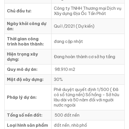
Công ty TNHH Thương mại Dịch vụ
Chủ đầu tư:
Xây dựng Địa Ốc Tấn Phát
Ngày khỏi công dự
Quí I /2021 ( Dự kiến)
án:
Thời gian công
đang cập nhật
trình hoàn thành:
Hiện trạng xây
Đang hoàn thành cơ sở hạ tầng
dựng:
Quy mô dự án:
98.910 m2
Mật độ xây dựng:
30%
Phê duyệt quyết định 1/500 ( Đã
có sổ từng nền) Sổ hồng – Sở hữu
Pháp lý dự án:
lâu dài và 50 năm đối với người
nước ngoài
Tổng số nền đất:
500 đất nền
Loại hình sản phẩm
đất nền, nhà phố