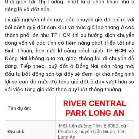
thời gian tới, thị trường nhất là ở phân khúc nhà ở
riêng lẻ và đất nền .
Lý giải nguyên nhân này, các chuyên gia đã chỉ ra với
bối cảnh quỹ đất cạn kiệt và mức giá leo thang ở các
thành phố lớn như TP HCM thì xu hướng dịch chuyển
dòng vốn về các tỉnh có tiềm năng phát triển tốt như
Bình Thuận, hơn nữa khoảng cách giữa TP HCM và
Đồng Nai không quá xa, giao thông lại di chuyển dễ
dàng. Tiếp theo, quỹ đất ở Đồng Nai còn rộng mở,
đầu tư bất động sản tại đây sẽ đem lại khả năng sinh
lợi sẽ cao do mức độ tăng giá đất ở đây vượt hơn so
với việc tăng giá đất theo quy luật thông thường.
RIVER CENTRAL
Tên dự án:
PARK LONG AN
Mặt tiền đường Tỉnh lộ 835B, xã
Địa chỉ:
Phước Lý, huyện Cần Giuộc, tỉnh
Long An