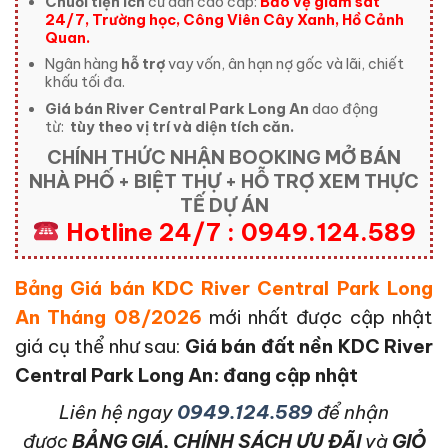
Chuỗi tiện ích
cư dân cao cấp:
Bảo vệ giám sát
24/7, Trường học, Công Viên Cây Xanh, Hồ Cảnh
Quan.
Ngân hàng
hỗ trợ
vay vốn, ân hạn nợ gốc và lãi, chiết
khấu tối đa.
Giá bán River Central Park Long An
dao động
từ:
tùy theo vị trí và diện tích căn.
CHÍNH THỨC NHẬN BOOKING MỞ BÁN
NHÀ PHỐ + BIỆT THỰ + HỖ TRỢ XEM THỰC
TẾ DỰ ÁN
Hotline 24/7 : 0949.124.589
Bảng Giá bán KDC River Central Park Long
An Tháng 08/2026
mới nhất được cập nhật
giá cụ thể như sau:
Giá bán đất nền KDC River
Central Park Long An: đang cập nhật
L
iên hệ ngay
0949.124.589
để nhận
được
BẢNG GIÁ, CHÍNH SÁCH ƯU ĐÃI
và
GIỎ