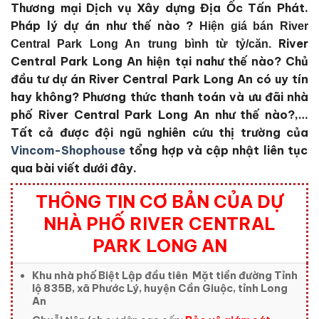
Thương mại Dịch vụ Xây dựng Địa Ốc Tấn Phát
.
Pháp lý dự án như thế nào ?
Hiện giá bán River
River
Central Park Long An trung bình từ tỷ/căn.
Central Park Long An
hiện tại nahư thế nào?
Chủ
đầu tư dự án River Central Park Long An
có uy tín
hay không?
Phương thức thanh toán và ưu đãi nhà
phố River Central Park Long An
như thế nào?,…
Tất cả được đội ngũ nghiên cứu thị trường của
Vincom-Shophouse
tổng hợp và cập nhật liên tục
qua bài viết dưới đây.
THÔNG TIN CƠ BẢN CỦA DỰ
NHÀ PHỐ RIVER CENTRAL
PARK LONG AN
Khu nhà phố Biệt Lập đầu tiên Mặt tiền đường Tỉnh
lộ 835B, xã Phước Lý, huyện Cần Giuộc, tỉnh Long
An