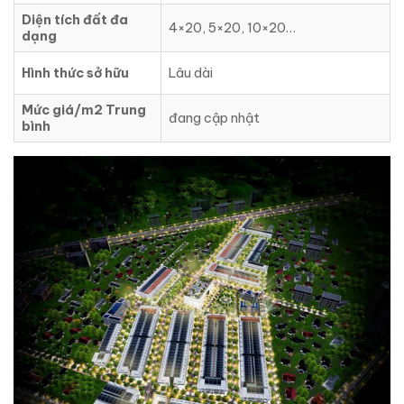
Diện tích đất đa
4×20, 5×20, 10×20…
dạng
Hình thức sở hữu
Lâu dài
Mức giá/m2 Trung
đang cập nhật
bình