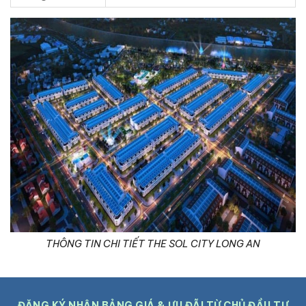
THÔNG TIN CHI TIẾT THE SOL CITY LONG AN
ĐĂNG KÝ NHẬN BẢNG GIÁ & ƯU ĐÃI TỪ CHỦ ĐẦU TƯ