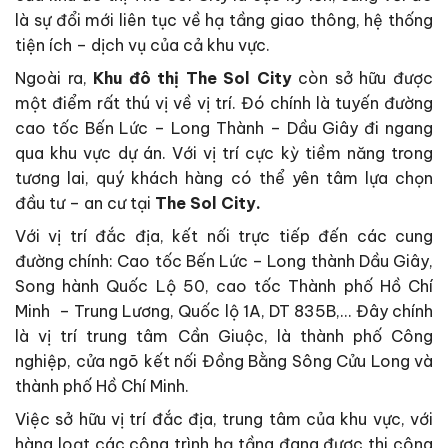
là sự đổi mới liên tục về hạ tầng giao thông, hệ thống
tiện ích – dịch vụ của cả khu vực.
Ngoài ra,
Khu đô thị The Sol City
còn sở hữu được
một điểm rất thú vị về vị trí. Đó chính là tuyến đường
cao tốc Bến Lức – Long Thành – Dầu Giây đi ngang
qua khu vực dự án. Với vị trí cực kỳ tiềm năng trong
tương lai, quý khách hàng có thể yên tâm lựa chọn
đầu tư – an cư tại
The Sol City.
Với vị trí đắc địa, kết nối trực tiếp đến các cung
đường chính: Cao tốc Bến Lức – Long thành Dầu Giây,
Song hành Quốc Lộ 50, cao tốc Thành phố Hồ Chí
Minh – Trung Lương, Quốc lộ 1A, DT 835B,… Đây chính
là vị trí trung tâm Cần Giuộc, là thành phố Công
nghiệp, cửa ngõ kết nối Đồng Bằng Sông Cửu Long và
thành phố Hồ Chí Minh.
Việc sở hữu vị trí đắc địa, trung tâm của khu vực, với
hàng loạt các công trình hạ tầng đang được thi công