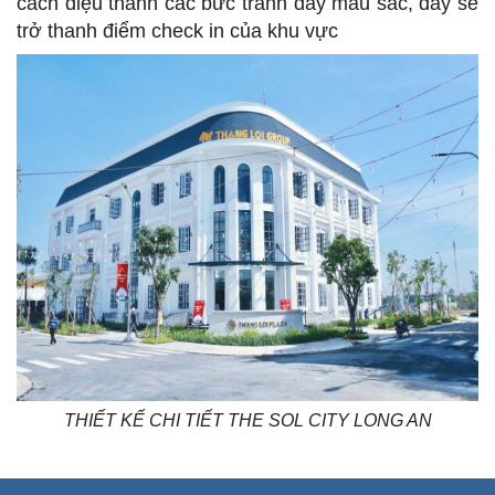
cách điệu thành các bức tranh đầy màu sắc, đây sẽ
trở thanh điểm check in của khu vực
THIẾT KẾ CHI TIẾT THE SOL CITY LONG AN