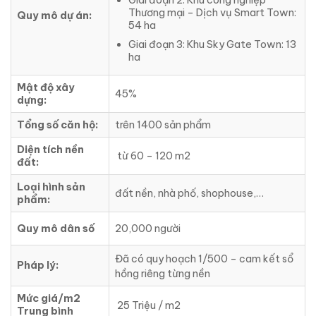
Giai đoạn 2: Khu công nghiệp
Thương mại – Dịch vụ Smart Town:
Quy mô dự án:
54 ha
Giai đoạn 3: Khu Sky Gate Town: 13
ha
Mật độ xây
45%
dựng:
Tổng số căn hộ:
trên 1400 sản phẩm
Diện tích nền
từ 60 – 120 m2
đất:
Loại hình sản
đất nền, nhà phố, shophouse,…
phẩm:
Quy mô dân số
20,000 người
Đã có quy hoạch 1/500 – cam kết sổ
Pháp lý:
hồng riêng từng nền
Mức giá/m2
25 Triệu / m2
Trung bình