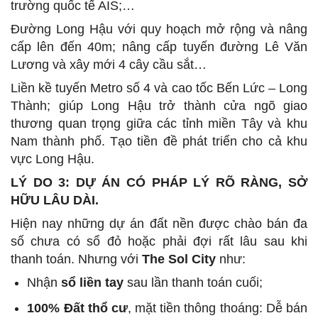
trường quốc tế AIS;…
Đường Long Hậu với quy hoạch mở rộng và nâng
cấp lên đến 40m; nâng cấp tuyến đường Lê Văn
Lương và xây mới 4 cây cầu sắt…
Liền kề tuyến Metro số 4 và cao tốc Bến Lức – Long
Thành; giúp Long Hậu trở thành cửa ngõ giao
thương quan trọng giữa các tỉnh miền Tây và khu
Nam thành phố. Tạo tiền đề phát triển cho cả khu
vực Long Hậu.
LÝ DO 3: DỰ ÁN CÓ PHÁP LÝ RÕ RÀNG, SỞ
HỮU LÂU DÀI.
Hiện nay những dự án đất nền được chào bán đa
số chưa có sổ đỏ hoặc phải đợi rất lâu sau khi
thanh toán. Nhưng với
The Sol City
như:
Nhận
sổ liền tay
sau lần thanh toán cuối;
100% Đất thổ cư
, mặt tiền thông thoáng: Dễ bán