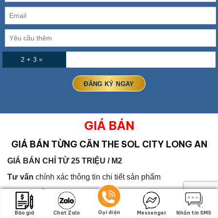
2 + 3 =
GIÁ BÁN
GIÁ BÁN TỪNG CĂN
THE SOL CITY LONG AN
GIÁ BÁN CHỈ TỪ 25 TRIỆU / M2
Tư vấn
chính xác thông tin chi tiết sản phẩm
Hướng dẫn
và tư vấn đúng nhu cầu thực tế (Đầu tư và An
cư) cho khách hàng , chọn căn vị trí đẹp, phù hợp với nhu
Gọi điện
Gọi điện
Báo giá
Báo giá
Chat Zalo
Chat Zalo
Messenger
Messenger
Nhắn tin SMS
Nhắn tin SMS
cầu khách hàng