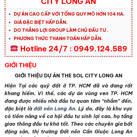
CITY LONG AN
DỰ ÁN CAO CẤP VỚI TỔNG QUY MÔ HƠN 104 HA.
GIÁ ĐẶC BIỆT HẤP DẪN.
DO THẮNG LỢI GROUP LÀM CHỦ ĐẦU TƯ .
PHƯƠNG THỨC THANH TOÁN HẤP DẪN.
Hotline 24/7 : 0949.124.589
GIỚI THIỆU
GIỚI THIỆU
DỰ ÁN THE SOL CITY LONG AN
Hiện Tại các quỹ đất ở TP. HCM đã và đang rất
khang hiếm. Vì thế, các dự án vùng ven TP. HCM
đang được nhiều nhà đầu tư quan tâm “nhắm” đến,
đặc biệt là
đất nền Long An
. Lý do, đây là khu vực
có tiềm năng về cơ hội đầu tư sinh lợi cao, hạ tầng
giao thông đầu tư khá tốt. Theo các chuyên gia bất
động sản, thị trường Đất nền Cần Giuộc Long An