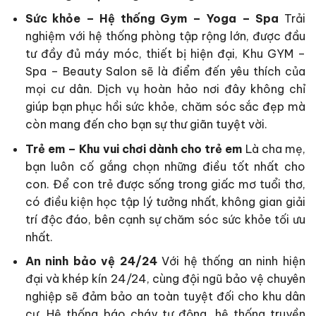
Sức khỏe – Hệ thống Gym – Yoga – Spa
Trải
nghiệm với hệ thống phòng tập rộng lớn, được đầu
tư đầy đủ máy móc, thiết bị hiện đại, Khu GYM –
Spa – Beauty Salon sẽ là điểm đến yêu thích của
mọi cư dân. Dịch vụ hoàn hảo nơi đây không chỉ
giúp bạn phục hồi sức khỏe, chăm sóc sắc đẹp mà
còn mang đến cho bạn sự thư giãn tuyệt vời.
Trẻ em – Khu vui chơi dành cho trẻ em
Là cha mẹ,
bạn luôn cố gắng chọn những điều tốt nhất cho
con. Để con trẻ được sống trong giấc mơ tuổi thơ,
có điều kiện học tập lý tưởng nhất, không gian giải
trí độc đáo, bên cạnh sự chăm sóc sức khỏe tối ưu
nhất.
An ninh bảo vệ 24/24
Với hệ thống an ninh hiện
đại và khép kín 24/24, cùng đội ngũ bảo vệ chuyên
nghiệp sẽ đảm bảo an toàn tuyệt đối cho khu dân
cư. Hệ thống báo cháy tự động, hệ thống truyền