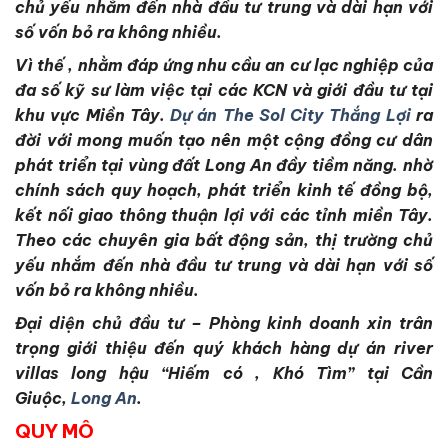
chủ yếu nhắm đến nhà đầu tư trung và dài hạn với
số vốn bỏ ra không nhiều.
Vì thế , n
hằm đáp ứng nhu cầu an cư lạc nghiệp của
đa số kỹ sư làm việc tại các KCN và giới đầu tư tại
khu vực Miền Tây.
Dự án The Sol City Thắng Lợi
ra
đời với mong muốn tạo nên một cộng đồng cư dân
phát triển tại vùng đất Long An đầy tiềm năng. nhờ
chính sách quy hoạch, phát triển kinh tế đồng bộ,
kết nối giao thông thuận lợi với các tỉnh miền Tây.
Theo các chuyên gia bất động sản, thị trường chủ
yếu nhắm đến nhà đầu tư trung và dài hạn với số
vốn bỏ ra không nhiều.
Đại diện chủ đầu tư – Phòng kinh doanh xin trân
trọng giới thiệu đến quý khách hàng dự án river
villas long hậu “Hiếm có , Khó Tìm” tại Cần
Giuộc,
Long An
.
QUY MÔ