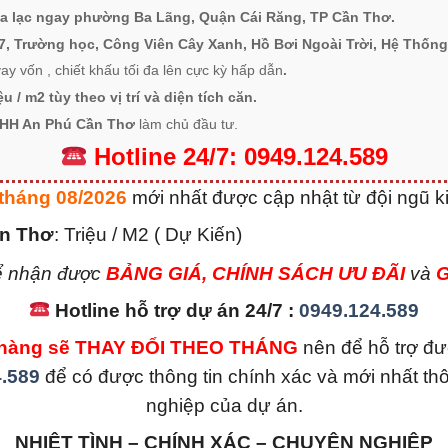
ọa lạc ngay
phường Ba Lãng, Quận Cái Răng, TP Cần Thơ
.
/7, Trường học, Công Viên Cây Xanh, Hồ Bơi Ngoài Trời, Hệ Thống
ay vốn , chiết khấu tối đa lên cực kỳ hấp dẫn
.
ệu / m2 tùy theo vị trí và diện tích căn.
NHH An Phú Cần Thơ
làm chủ đầu tư.
Hotline
24/7:
0949.124.589
 tháng 08/2026
mới nhất được cập nhật từ đội ngũ 
ần Thơ
: Triệu / M2 ( Dự Kiến)
 nhận được
BẢNG GIÁ, CHÍNH SÁCH ƯU ĐÃI
và
Hotline hỗ trợ dự án 24/7 :
0949.124.589
án hàng sẽ THAY ĐỔI THEO THÁNG
nên để hỗ trợ đư
.589
để có được thông tin chính xác và mới nhất th
nghiệp của dự án.
NHIỆT TÌNH – CHÍNH XÁC – CHUYÊN NGHIỆP