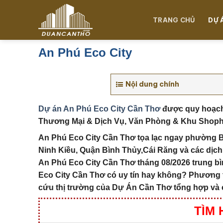
Chuyển
đến
TRANG CHỦ
DỰ 
nội
dung
An Phú Eco City
Nội dung chính
Dự án An Phú Eco City Cần Thơ
được quy hoạc
Thương Mại & Dịch Vụ, Văn Phòng & Khu Shophous
An Phú Eco City Cần Thơ tọa lạc ngay phường 
Ninh Kiều, Quận Bình Thủy,Cái Răng và các dịch v
An Phú Eco City Cần Thơ tháng 08/2026 trung bì
Eco City Cần Thơ
có uy tín hay không?
Phương t
cứu thị trường của
Dự Án Cần Thơ
tổng hợp và c
TÌM 