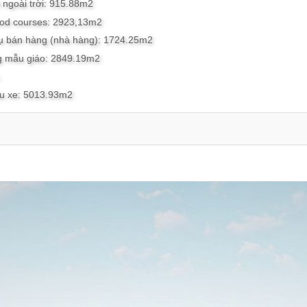
i ngoài trời: 915.88m2
food courses: 2923,13m2
 vụ bán hàng (nhà hàng): 1724.25m2
ng mẫu giáo: 2849.19m2
:
ậu xe: 5013.93m2