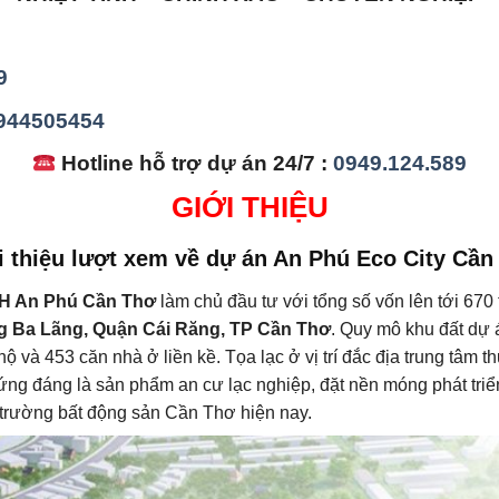
9
4944505454
Hotline hỗ trợ dự án 24/7 :
0949.124.589
GIỚI THIỆU
i thiệu lượt xem về dự án An Phú Eco City Cần
H An Phú Cần Thơ
làm chủ đầu tư với tổng số vốn lên tới 670 
 Ba Lãng, Quận Cái Răng, TP Cần Thơ
. Quy mô khu đất dự
ộ và 453 căn nhà ở liền kề. Tọa lạc ở vị trí đắc địa trung tâm
 xứng đáng là sản phẩm an cư lạc nghiệp, đặt nền móng phát tri
 trường bất động sản Cần Thơ hiện nay.