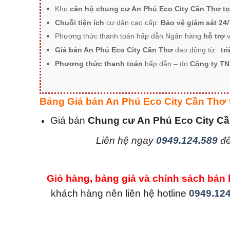
Khu
căn hộ chung cư An Phú Eco City Cần Thơ
t
Chuỗi tiện ích
cư dân cao cấp:
Bảo vệ giám sát 24
Phương thức thanh toán hấp dẫn Ngân hàng
hỗ trợ
v
Giá bán An Phú Eco City Cần Thơ
dao động từ:
tri
Phương thức thanh toán
hấp dẫn – do
Công ty T
Bảng Giá bán An Phú Eco City Cần Thơ
Giá bán
Chung cư An Phú Eco City C
L
iên hệ ngay
0949.124.589
để
Giỏ hàng, bảng giá và chính sách b
khách hàng nên liên hệ hotline
0949.124