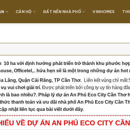
ÁN
CĂN HỘ
ĐẤT NỀN NHÀ PHỐ
VINHOMES
THI
h 10 ha
với định hướng phát triển trở thành khu phước hợ
e, Officetel,.. hứa hẹn sẽ là một trong những dự án hot 
Ba Lãng, Quận Cái Răng, TP Cần Thơ.
Liên kết vùng chỉ mất 
ụ vui chơi giải trí.
Được phát triển bởi công ty uy tín hàng đ
nh là bao nhiêu?. Pháp lý dự án An Phú Eco City Cần Thơ
h
hức thanh toán và ưu đãi nhà phố An Phú Eco City Cần 
ập nhật liên tục qua bài viết dưới đây.
HIỂU VỀ DỰ ÁN AN PHÚ ECO CITY CẦ