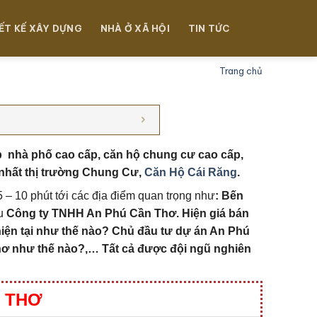
ẾT KẾ XÂY DỰNG
NHÀ Ở XÃ HỘI
TIN TỨC
Trang chủ
p nhà phố cao cấp, căn hộ chung cư cao cấp,
nhất thị trường
Chung Cư,
Căn Hộ Cái Răng
.
5 – 10 phút tới các địa điểm quan trọng như
:
Bến
ầu
Công ty TNHH An Phú Cần Thơ
. Hiện giá bán
iện tại như thế nào?
Chủ đầu tư dự án An Phú
Thơ
như thế nào?,… Tất cả được đội ngũ nghiên
N THƠ