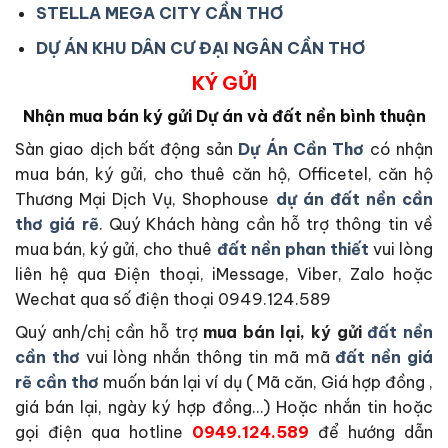
STELLA MEGA CITY CẦN THƠ
DỰ ÁN KHU DÂN CƯ ĐẠI NGÂN CẦN THƠ
KÝ GỬI
Nhận mua bán ký gửi Dự án và đất nền bình thuận
Sàn giao dịch bất động sản
Dự Án Cần Thơ
có nhận
mua bán, ký gửi, cho thuê căn hộ, Officetel, căn hộ
Thương Mại Dịch Vụ, Shophouse
dự án đất nền cần
thơ giá rẽ
. Quý Khách hàng cần hỗ trợ thông tin về
mua bán, ký gửi, cho thuê
đất nền phan thiết
vui lòng
liên hệ qua Điện thoại, iMessage, Viber, Zalo hoặc
Wechat qua số điện thoại 0949.124.589
Quý anh/chị cần hỗ trợ
mua bán lại, ký gửi
đất nền
cần thơ
vui lòng nhắn thông tin mã mã
đất nền giá
rẽ cần thơ
muốn bán lại ví dụ ( Mã căn, Giá hợp đồng ,
giá bán lại, ngày ký hợp đồng…) Hoặc nhắn tin hoặc
gọi điện qua hotline
0949.124.589
để hướng dẫn