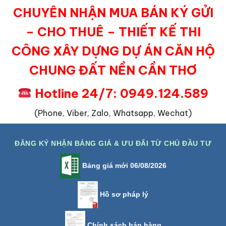
CHUYÊN NHẬN MUA BÁN KÝ GỬI
– CHO THUÊ – THIẾT KẾ THI
CÔNG XÂY DỰNG DỰ ÁN CĂN HỘ
CHUNG ĐẤT NỀN CẦN THƠ
Hotline 24/7: 0949.124.589
(Phone, Viber, Zalo, Whatsapp, Wechat)
ĐĂNG KÝ NHẬN BẢNG GIÁ & ƯU ĐÃI TỪ CHỦ ĐẦU TƯ
Bảng giá mới 06/08/2026
Hồ sơ pháp lý
Chính sách bán hàng