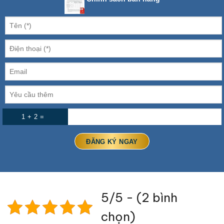
1 + 2 =
5/5 - (2 bình
chọn)