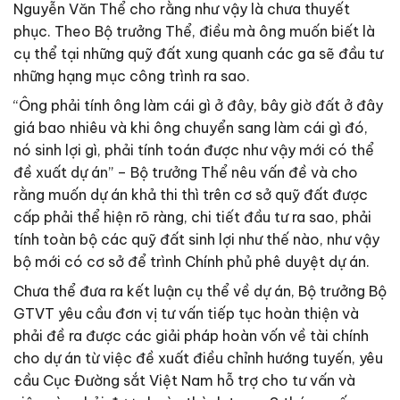
Nguyễn Văn Thể cho rằng như vậy là chưa thuyết
phục. Theo Bộ trưởng Thể, điều mà ông muốn biết là
cụ thể tại những quỹ đất xung quanh các ga sẽ đầu tư
những hạng mục công trình ra sao.
“Ông phải tính ông làm cái gì ở đây, bây giờ đất ở đây
giá bao nhiêu và khi ông chuyển sang làm cái gì đó,
nó sinh lợi gì, phải tính toán được như vậy mới có thể
đề xuất dự án” – Bộ trưởng Thể nêu vấn đề và cho
rằng muốn dự án khả thi thì trên cơ sở quỹ đất được
cấp phải thể hiện rõ ràng, chi tiết đầu tư ra sao, phải
tính toàn bộ các quỹ đất sinh lợi như thế nào, như vậy
bộ mới có cơ sở để trình Chính phủ phê duyệt dự án.
Chưa thể đưa ra kết luận cụ thể về dự án, Bộ trưởng Bộ
GTVT yêu cầu đơn vị tư vấn tiếp tục hoàn thiện và
phải đề ra được các giải pháp hoàn vốn về tài chính
cho dự án từ việc đề xuất điều chỉnh hướng tuyến, yêu
cầu Cục Đường sắt Việt Nam hỗ trợ cho tư vấn và