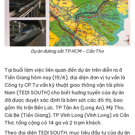
Dự án đường sắt TP HCM – Cần Thơ
Tại buổi làm việc liên quan đến dự án trên diễn ra ở
Tiền Giang hôm nay (19/4), đại diện đơn vị tư vấn là
Công ty CP Tư vấn kỹ thuật giao thông vận tải phía
Nam (TEDI SOUTH) cho biết hướng tuyến của dự án
đã được duyệt xác định là bám sát các đô thị, bao
gồm thị trấn Bến Lức, TP Tân An (Long An), Mỹ Tho,
Cái Bè (Tiền Giang), TP Vĩnh Long (Vĩnh Long) và Cần
Thơ, tổng cộng có 14 ga và 2 trạm khách.
Theo đại diện TEDI SOUTH, mục tiêu đầu tư của dự án