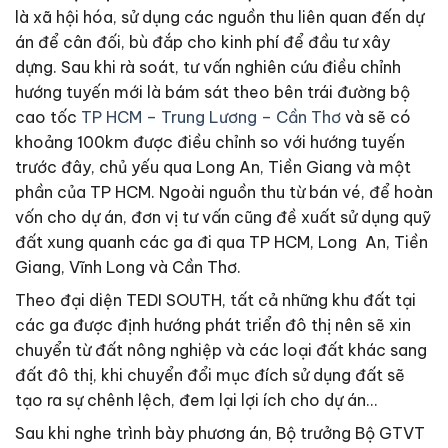
là xã hội hóa, sử dụng các nguồn thu liên quan đến dự
án để cân đối, bù đắp cho kinh phí để đầu tư xây
dựng. Sau khi rà soát, tư vấn nghiên cứu điều chỉnh
hướng tuyến mới là bám sát theo bên trái đường bộ
cao tốc
TP HCM – Trung Lương – Cần Thơ
và sẽ có
khoảng 100km được điều chỉnh so với hướng tuyến
trước đây, chủ yếu qua Long An, Tiền Giang và một
phần của TP HCM. Ngoài nguồn thu từ bán vé, để hoàn
vốn cho dự án, đơn vị tư vấn cũng đề xuất sử dụng quỹ
đất xung quanh các ga đi qua TP HCM, Long An, Tiền
Giang, Vĩnh Long và Cần Thơ.
Theo đại diện TEDI SOUTH, tất cả những khu đất tại
các ga được định hướng phát triển đô thị nên sẽ xin
chuyển từ đất nông nghiệp và các loại đất khác sang
đất đô thị, khi chuyển đổi mục đích sử dụng đất sẽ
tạo ra sự chênh lệch, đem lại lợi ích cho dự án…
Sau khi nghe trình bày phương án, Bộ trưởng Bộ GTVT