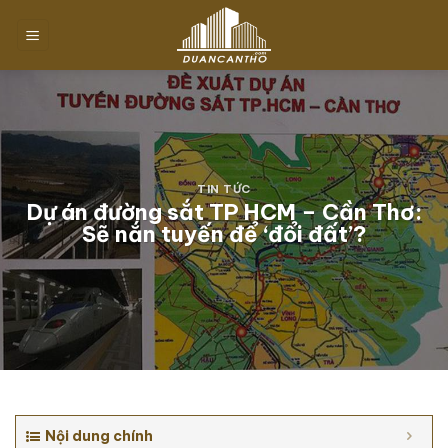
Chuyển
đến
nội
dung
TIN TỨC
Dự án đường sắt TP HCM – Cần Thơ:
Sẽ nắn tuyến để ‘đổi đất’?
Nội dung chính