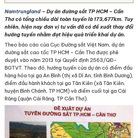
Namtrungland
– Dự án đường sắt TP HCM – Cần
Thơ có tổng chiều dài toàn tuyến là 173,677km. Tuy
nhiên, hiện nay đơn vị tư vấn đã có đề xuất thay đổi
hướng tuyến nhằm đạt hiệu quả triển khai dự án.
Theo báo cáo của Cục Đường sắt Việt Nam, dự án
đường sắt cao tốc TP HCM – Cần Thơ được phê
duyệt vào năm 2013 tại Quyết định 2563/QĐ-
BGTVT. Theo đó, hướng tuyến của dự án có điểm đầu
hàng hóa tại ga An Bình (thị xã Dĩ An, tỉnh Bình Dương),
điểm đầu hành khách tại ga Tân Kiên (xã Tân Kiên,
huyện Bình Chánh, TP HCM) và điểm cuối tại ga Cái
Răng (quận Cái Răng, TP Cần Thơ).