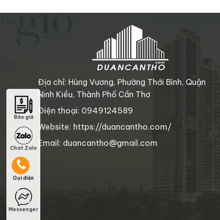
Địa chỉ: Hùng Vương, Phường Thới Bình, Quận
Ninh Kiều, Thành Phố Cần Thơ
Điện thoại: 0949124589
Báo giá
Báo giá
Website: https://duancantho.com/
Email: duancantho@gmail.com
Chat Zalo
Chat Zalo
Gọi điện
Gọi điện
Messenger
Messenger