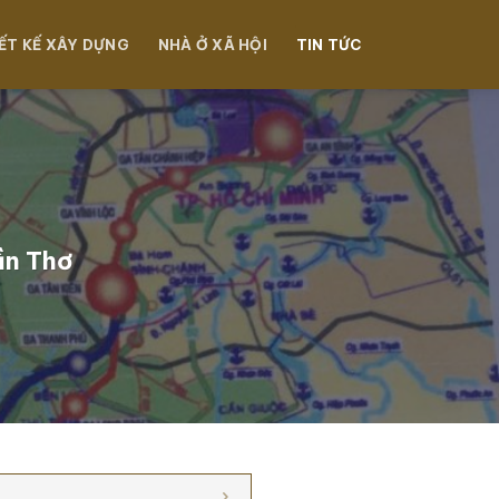
ẾT KẾ XÂY DỰNG
NHÀ Ở XÃ HỘI
TIN TỨC
ần Thơ