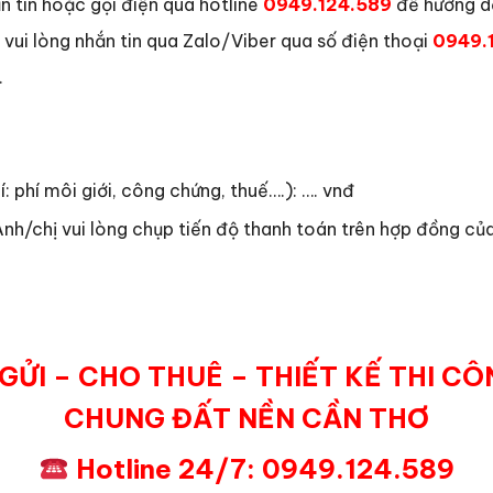
n tin hoặc gọi điện qua hotline
0949.124.589
để hướng d
ui lòng nhắn tin qua Zalo/Viber qua số điện thoại
0949.
.
í: phí môi giới, công chứng, thuế….): …. vnđ
nh/chị vui lòng chụp tiến độ thanh toán trên hợp đồng của
ỬI – CHO THUÊ – THIẾT KẾ THI C
CHUNG ĐẤT NỀN CẦN THƠ
Hotline 24/7: 0949.124.589