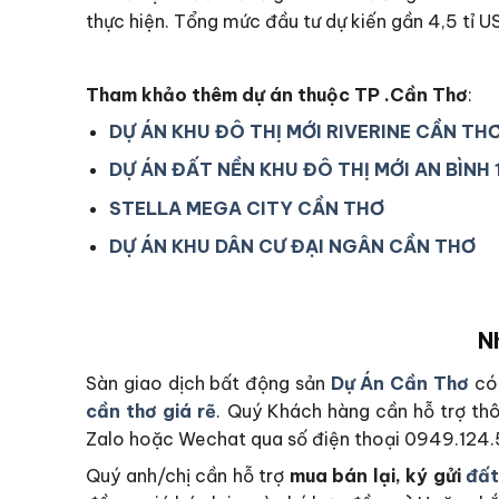
thực hiện. Tổng mức đầu tư dự kiến gần 4,5 tỉ U
Tham khảo thêm dự án thuộc TP .Cần Thơ
:
DỰ ÁN KHU ĐÔ THỊ MỚI RIVERINE CẦN TH
DỰ ÁN ĐẤT NỀN KHU ĐÔ THỊ MỚI AN BÌNH 
STELLA MEGA CITY CẦN THƠ
DỰ ÁN KHU DÂN CƯ ĐẠI NGÂN CẦN THƠ
N
Sàn giao dịch bất động sản
Dự Án Cần Thơ
có 
cần thơ giá rẽ
. Quý Khách hàng cần hỗ trợ thô
Zalo hoặc Wechat qua số điện thoại 0949.124
Quý anh/chị cần hỗ trợ
mua bán lại, ký gửi
đất