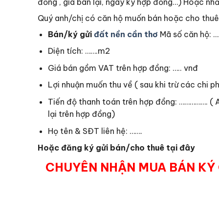
đồng , giá bán lại, ngày ký hợp đồng…) Hoặc nhắ
Quý anh/chị có căn hộ muốn bán hoặc cho thuê v
Bán/ký gửi
đất nền cần thơ
Mã số căn hộ: …
Diện tích: …….m2
Giá bán gồm VAT trên hợp đồng: ….. vnđ
Lợi nhuận muốn thu về ( sau khi trừ các chi ph
Tiến độ thanh toán trên hợp đồng: ……………. ( A
lại trên hợp đồng)
Họ tên & SĐT liên hệ: …….
Hoặc đăng ký gửi bán/cho thuê tại đây
CHUYÊN NHẬN MUA BÁN KÝ G