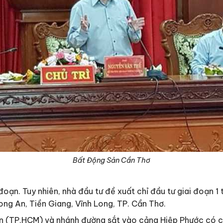
Bất Động Sản Cần Thơ
oạn. Tuy nhiên, nhà đầu tư đề xuất chỉ đầu tư giai đoạn 1 
ong An, Tiền Giang, Vĩnh Long, TP. Cần Thơ.
iên (TP.HCM) và nhánh đường sắt vào cảng Hiệp Phước có c