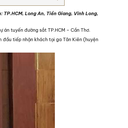
: TP.HCM, Long An, Tiền Giang, Vĩnh Long,
Dự án tuyến đường sắt TP.HCM – Cần Thơ.
m đầu tiếp nhận khách tại ga Tân Kiên (huyện