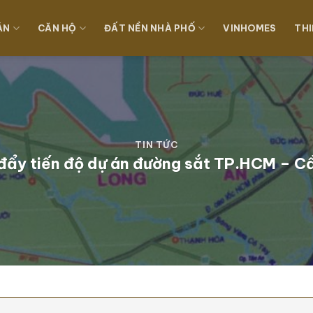
ÁN
CĂN HỘ
ĐẤT NỀN NHÀ PHỐ
VINHOMES
THI
TIN TỨC
đẩy tiến độ dự án đường sắt TP.HCM – C