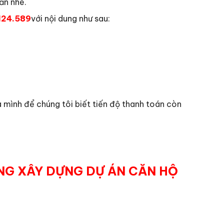
ẫn nhé.
124.589
với nội dung như sau:
 mình để chúng tôi biết tiến độ thanh toán còn
ÔNG XÂY DỰNG DỰ ÁN CĂN HỘ