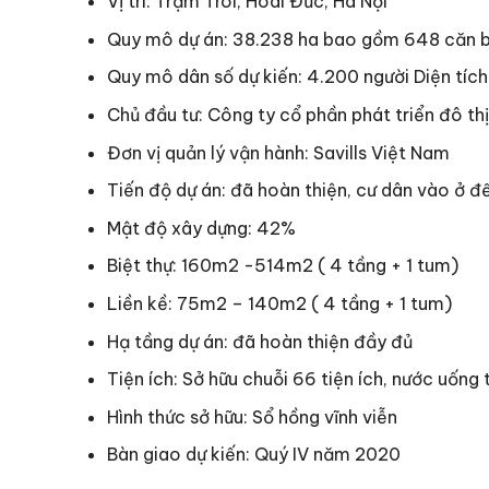
Vị trí: Trạm Trôi, Hoài Đức, Hà Nội
Quy mô dự án: 38.238 ha bao gồm 648 căn biệt
Quy mô dân số dự kiến: 4.200 người Diện tích 
Chủ đầu tư: Công ty cổ phần phát triển đô th
Đơn vị quản lý vận hành: Savills Việt Nam
Tiến độ dự án: đã hoàn thiện, cư dân vào ở 
Mật độ xây dựng: 42%
Biệt thự: 160m2 -514m2 ( 4 tầng + 1 tum)
Liền kề: 75m2 – 140m2 ( 4 tầng + 1 tum)
Hạ tầng dự án: đã hoàn thiện đầy đủ
Tiện ích: Sở hữu chuỗi 66 tiện ích, nước uống 
Hình thức sở hữu: Sổ hồng vĩnh viễn
Bàn giao dự kiến: Quý IV năm 2020