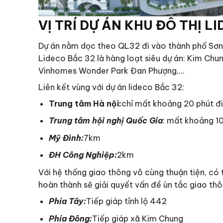
VỊ TRÍ DỰ ÁN KHU ĐÔ THỊ L
Dự án nằm dọc theo QL32 đi vào thành phố Sơn T
Lideco Bắc 32 là hàng loạt siêu dự án: Kim Chu
Vinhomes Wonder Park Đan Phượng,…
Liên kết vùng với dự án lideco Bắc 32:
Trung tâm Hà nội:
chỉ mất khoảng 20 phút đi
Trung tâm hội nghị Quốc Gia
: mất khoảng 10
Mỹ Đình:
7km
ĐH Công Nghiệp:
2km
Với hệ thống giao thông vô cùng thuận tiện, có
hoàn thành sẽ giải quyết vấn đề ùn tắc giao thô
Phía Tây:
Tiếp giáp tỉnh lộ 442
Phía Đông:
Tiếp giáp xã Kim Chung