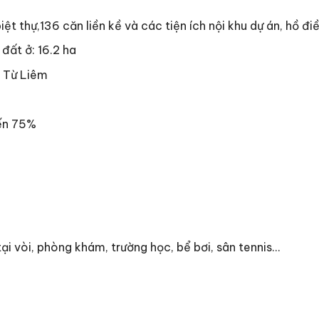
 thự,136 căn liền kề và các tiện ích nội khu dự án, hồ đi
đất ở: 16.2 ha
ị Từ Liêm
đến 75%
tại vòi, phòng khám, trường học, bể bơi, sân tennis…