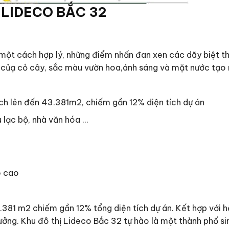
Ị LIDECO BẮC 32
rí một cách hợp lý, những điểm nhấn đan xen các dãy biệt
củạ cỏ cây, sắc màu vườn hoa,ánh sáng và mặt nước tạo nê
ích lên đến 43.381m2, chiếm gần 12% diện tích dự án
u lạc bộ, nhà văn hóa …
ệ cao
3.381 m2 chiếm gần 12% tổng diện tích dự án. Kết hợp với h
ưởng. Khu đô thị Lideco Bắc 32 tự hào là một thành phố s