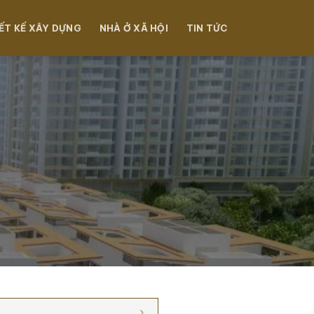
ẾT KẾ XÂY DỰNG
NHÀ Ở XÃ HỘI
TIN TỨC