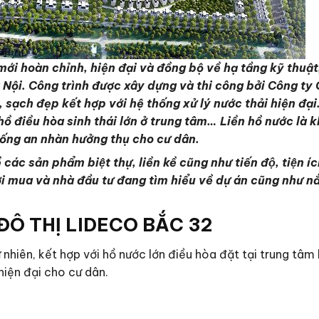
ới hoàn chỉnh, hiện đại và đồng bộ về hạ tầng kỹ thuật
Hà Nội. Công trình được xây dựng và thi công bởi Công t
, sạch đẹp kết hợp với hệ thống xử lý nước thải hiện đạ
 điều hòa sinh thái lớn ở trung tâm… Liền hồ nước là khu
sống an nhàn hưởng thụ cho cư dân.
ác sản phẩm biệt thự, liền kề cũng như tiến độ, tiệ
i mua và nhà đầu tư đang tìm hiểu về dự án cũng như n
ĐÔ THỊ LIDECO BẮC 32
nhiên, kết hợp với hồ nước lớn điều hòa đặt tại trung tâm 
hiện đại cho cư dân.