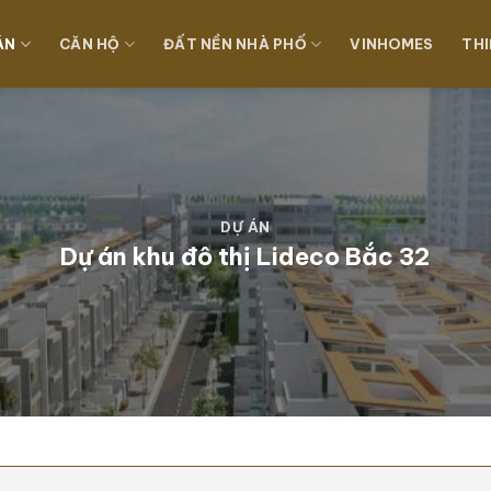
ÁN
CĂN HỘ
ĐẤT NỀN NHÀ PHỐ
VINHOMES
THI
DỰ ÁN
Dự án khu đô thị Lideco Bắc 32