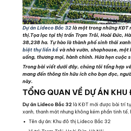
Dự án Lideco Bắc 32
là một trong những KĐT m
thị.Tọa lạc tại thị trấn Trạm Trôi, Hoài Đức, 
38,238 ha. Tự hào là thành phố sinh thái xanh
biệt thự liền kề
và nhà vườn, shophouse, một hồ
uống, thương mại, hành chính. Hứa hẹn cuộc 
Trong bài viết dưới đây, chúng tôi tổng hợp về c
mang đến thông tin hữu ích cho bạn đọc, ngườ
này.
TỔNG QUAN VỀ DỰ ÁN KHU 
Dự án Lideco Bắc 32
là KĐT mới được bài trí tự 
xanh, thanh mát nhưng không kém phần tinh tế, 
Tên dự án: Khu đô thị Lideco Bắc 32