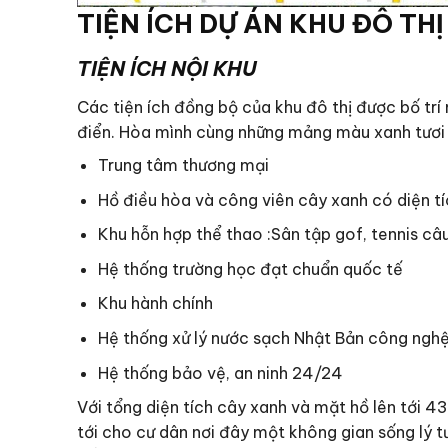
TIỆN ÍCH DỰ ÁN KHU ĐÔ TH
TIỆN ÍCH NỘI KHU
Các tiện ích đồng bộ của khu đô thị được bố t
điển. Hòa mình cùng những mảng màu xanh tươi 
Trung tâm thương mại
Hồ điều hòa và công viên cây xanh có diện t
Khu hỗn hợp thể thao :Sân tập gof, tennis câ
Hệ thống trường học đạt chuẩn quốc tế
Khu hành chính
Hệ thống xử lý nước sạch Nhật Bản công ngh
Hệ thống bảo vệ, an ninh 24/24
Với tổng diện tích cây xanh và mặt hồ lên tới 4
tới cho cư dân nơi đây một không gian sống lý t