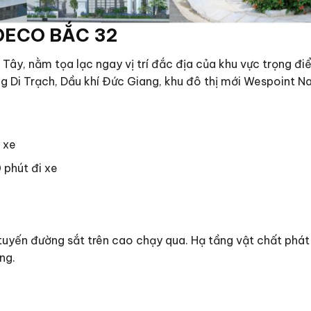
IDECO BẮC 32
ây, nằm tọa lạc ngay vị trí đắc địa của khu vực trọng đi
ng Di Trạch, Dầu khí Đức Giang, khu đô thị mới Wespoint 
 xe
 phút đi xe
 tuyến đường sắt trên cao chạy qua. Hạ tầng vật chất phát
ng.