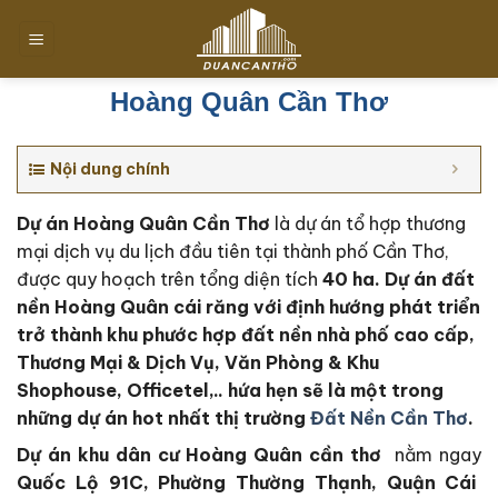
Chuyển
đến
nội
dung
Hoàng Quân Cần Thơ
Nội dung chính
Dự án Hoàng Quân Cần Thơ
là dự án tổ hợp thương
mại dịch vụ du lịch đầu tiên tại thành phố Cần Thơ,
được quy hoạch trên tổng diện tích
40 ha
. Dự án đất
nền Hoàng Quân cái răng với định hướng phát triển
trở thành khu phước hợp đất nền nhà phố cao cấp,
Thương Mại & Dịch Vụ, Văn Phòng & Khu
Shophouse, Officetel,.. hứa hẹn sẽ là một trong
những dự án hot nhất thị trường
Đất Nền Cần Thơ
.
Dự án khu dân cư Hoàng Quân cần thơ
nằm ngay
Quốc Lộ 91C, Phường Thường Thạnh, Quận Cái