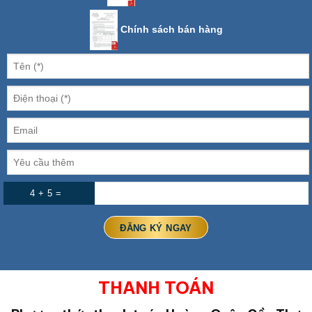
Chính sách bán hàng
4 + 5 =
THANH TOÁN