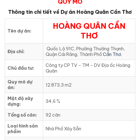
QUY MÔ
Thông tin chi tiết về Dự án Hoàng Quân Cần Thơ
HOÀNG QUÂN CẦN
Tên dự án:
THƠ
Quốc Lộ 91C, Phường Thường Thạnh,
Địa chỉ:
Quận Cái Răng, Thành Phố
Cần Thơ.
Công ty CP TV – TM – DV Địa ốc Hoàng
Chủ đầu tư:
Quân
Quy mô dự
12.873,3 m2
án:
Mật độ xây
34,6 %
dựng:
Tổng số căn:
92 căn
Loại hình sản
Nhà Phố Xây Sẵn
phẩm