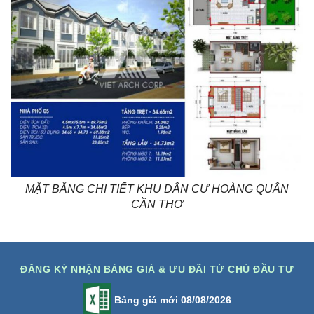
MẶT BẰNG CHI TIẾT KHU DÂN CƯ HOÀNG QUÂN
CẦN THƠ
ĐĂNG KÝ NHẬN BẢNG GIÁ & ƯU ĐÃI TỪ CHỦ ĐẦU TƯ
Bảng giá mới 08/08/2026