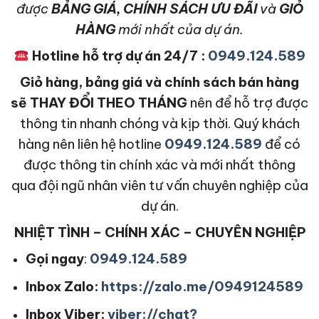
được
BẢNG GIÁ, CHÍNH SÁCH ƯU ĐÃI
và
GIỎ
HÀNG
mới nhất của dự án.
Hotline hỗ trợ dự án 24/7 :
0949.124.589
Giỏ hàng, bảng giá và chính sách bán hàng
sẽ THAY ĐỔI THEO THÁNG
nên để hỗ trợ được
thông tin nhanh chóng và kịp thời. Quý khách
hàng nên liên hệ hotline
0949.124.589
để có
được thông tin chính xác và mới nhất thông
qua đội ngũ nhân viên tư vấn chuyên nghiệp của
dự án.
NHIỆT TÌNH – CHÍNH XÁC – CHUYÊN NGHIỆP
Gọi ngay
:
0949.124.589
Inbox Zalo:
https://zalo.me/0949124589
Inbox Viber:
viber://chat?