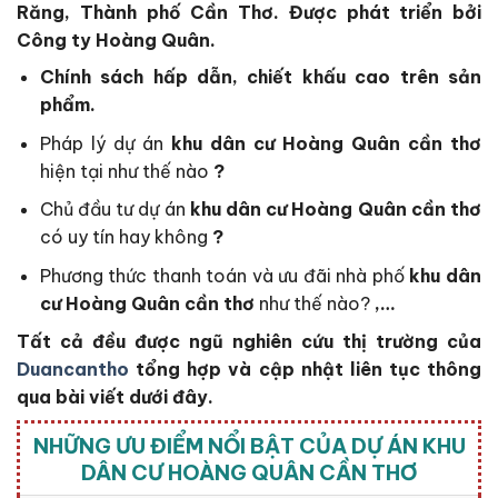
Răng, Thành phố Cần Thơ
. Đ
ược phát triển bởi
Công ty Hoàng Quân.
Chính sách hấp dẫn, chiết khấu cao trên sản
phẩm.
Pháp lý dự án
khu dân cư Hoàng Quân cần thơ
hiện tại như thế nào
?
Chủ đầu tư dự án
khu dân cư Hoàng Quân cần thơ
có uy tín hay không
?
Phương thức thanh toán và ưu đãi nhà phố
khu dân
cư Hoàng Quân cần thơ
như thế nào?
,…
Tất cả đều được ngũ nghiên cứu thị trường của
Duancantho
tổng hợp và cập nhật liên tục thông
qua bài viết dưới đây.
NHỮNG ƯU ĐIỂM NỔI BẬT CỦA DỰ ÁN KHU
DÂN CƯ HOÀNG QUÂN CẦN THƠ