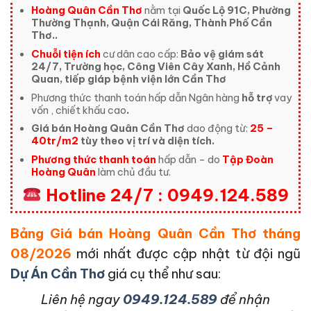
Hoàng Quân Cần Thơ
nằm tại
Quốc Lộ 91C, Phường
Thường Thạnh, Quận Cái Răng, Thành Phố Cần
Thơ..
Chuỗi tiện ích
cư dân cao cấp:
Bảo vệ giám sát
24/7, Trường học, Công Viên Cây Xanh, Hồ Cảnh
Quan, tiếp giáp bệnh viện lớn Cần Thơ
Phương thức thanh toán hấp dẫn Ngân hàng
hỗ trợ
vay
vốn , chiết khấu cao
.
Giá bán Hoàng Quân Cần Thơ
dao động từ:
25 –
40tr/m2
tùy theo vị trí và diện tích.
Phương thức thanh toán
hấp dẫn – do
Tập Đoàn
Hoàng Quân
làm chủ đầu tư.
Hotline 24/7 : 0949.124.589
Bảng Giá bán Hoàng Quân Cần Thơ tháng
08/2026
mới nhất được cập nhật từ đội ngũ
Dự Án Cần Thơ
giá cụ thể như sau:
L
iên hệ ngay
0949.124.589
để nhận