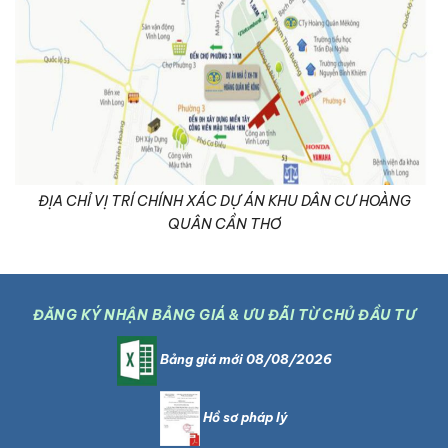
ĐỊA CHỈ VỊ TRÍ CHÍNH XÁC DỰ ÁN KHU DÂN CƯ HOÀNG
QUÂN CẦN THƠ
ĐĂNG KÝ NHẬN BẢNG GIÁ & ƯU ĐÃI TỪ CHỦ ĐẦU TƯ
Bảng giá mới 08/08/2026
Hồ sơ pháp lý