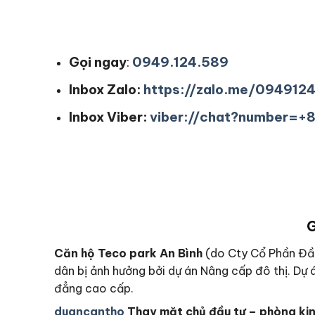
Gọi ngay
:
0949.124.589
Inbox Zalo:
https://zalo.me/094912
Inbox Viber:
viber://chat?number=
G
Căn hộ Teco park An Bình
(do Cty Cổ Phần Đầu
dân bị ảnh hưởng bởi dự án Nâng cấp đô thị. D
đẳng cao cấp.
duancantho
Thay mặt chủ đầu tư – phòng kinh