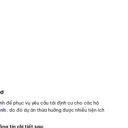
hơ
nh để phục vụ yêu cầu tái định cư cho các hộ
ình
, do đó dự án thừa hưởng được nhiều tiện ích
g tin chi tiết sau: