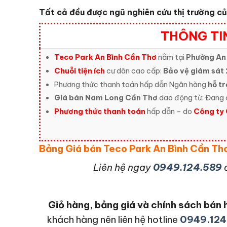
Tất cả đều được ngũ nghiên cứu thị trường c
THÔNG TIN
Teco Park An Bình Cần Thơ
nằm tại
Phường An 
Chuỗi tiện ích
cư dân cao cấp:
Bảo vệ giám sát 
Phương thức thanh toán hấp dẫn Ngân hàng
hỗ tr
Giá bán Nam Long Cần Thơ
dao động từ: Đang 
Phương thức thanh toán
hấp dẫn – do
Công ty 
Bảng Giá bán Teco Park An Bình Cần T
L
iên hệ ngay
0949.124.589
Giỏ hàng, bảng giá và chính sách bá
khách hàng nên liên hệ hotline
0949.124