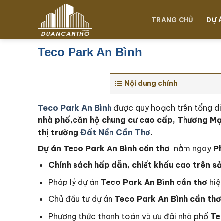
Chuyển
đến
TRANG CHỦ
DỰ 
nội
dung
Teco Park An Bình
Nội dung chính
Teco Park An Bình
được quy hoạch trên tổng di
nhà phố,căn hộ chung cư cao cấp, Thương Mại
thị trường
Đất Nền Cần Thơ
.
Dự án Teco Park An Bình cần thơ
nằm ngay
Ph
Chính sách hấp dẫn, chiết khấu cao trên s
Pháp lý dự án
Teco Park An Bình cần thơ
hiệ
Chủ đầu tư dự án
Teco Park An Bình cần thơ
Phương thức thanh toán và ưu đãi nhà phố
Te