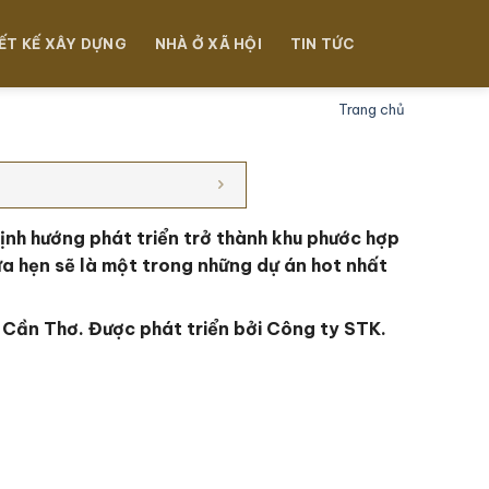
ẾT KẾ XÂY DỰNG
NHÀ Ở XÃ HỘI
TIN TỨC
Trang chủ
định hướng phát triển trở thành khu phước hợp
ứa hẹn sẽ là một trong những dự án hot nhất
ố Cần Thơ
. Đ
ược phát triển bởi Công ty STK.