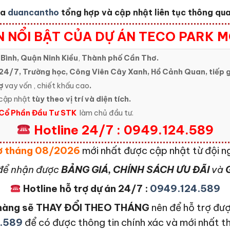
ủa
duancantho
tổng hợp và cập nhật liên tục thông qua 
 NỔI BẬT CỦA DỰ ÁN TECO PARK M
Bình, Quận Ninh Kiều
,
Thành phố Cần Thơ.
24/7, Trường học, Công Viên Cây Xanh, Hồ Cảnh Quan, tiếp g
ợ
vay vốn , chiết khấu cao
.
cập nhật
tùy theo vị trí và diện tích.
Cổ Phần Đầu Tư STK
làm chủ đầu tư.
Hotline 24/7 : 0949.124.589
hơ tháng 08/2026
mới nhất được cập nhật từ đội 
để nhận được
BẢNG GIÁ, CHÍNH SÁCH ƯU ĐÃI
và
G
Hotline hỗ trợ dự án 24/7 :
0949.124.589
n hàng sẽ THAY ĐỔI THEO THÁNG
nên để hỗ trợ đượ
.589
để có được thông tin chính xác và mới nhất t