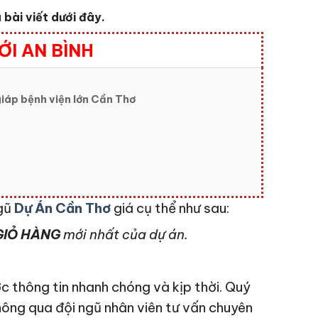
bài viết dưới đây.
ỚI AN BÌNH
iáp bệnh viện lớn Cần Thơ
ngũ
Dự Án Cần Thơ
giá cụ thể như sau:
IỎ HÀNG
mới nhất của dự án.
c thông tin nhanh chóng và kịp thời. Quý
hông qua đội ngũ nhân viên tư vấn chuyên