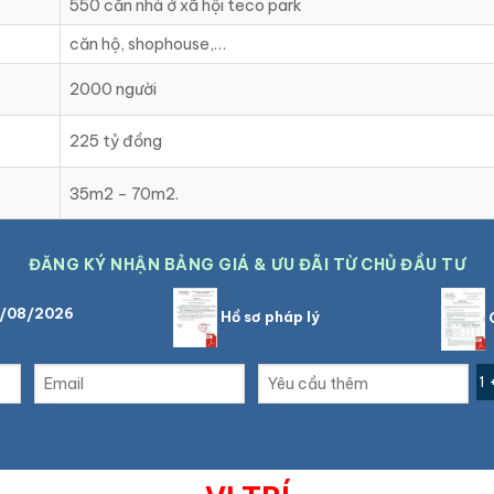
550 căn nhà ở xã hội teco park
căn hộ, shophouse,…
2000 người
225 tỷ đồng
35m2 – 70m2.
ĐĂNG KÝ NHẬN BẢNG GIÁ & ƯU ĐÃI TỪ CHỦ ĐẦU TƯ
8/08/2026
Hồ sơ pháp lý
C
1 