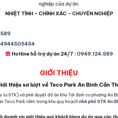
nghiệp của dự án.
NHIỆT TÌNH – CHÍNH XÁC – CHUYÊN NGHIỆP
4589
+84944505454
Hotline hỗ trợ dự án 24/7 :
0949.124.589
GIỚI THIỆU
iới thiệu sơ lượt về Teco Park An Bình Cần T
 tư STK) và phê duyệt đồ án khu Tái định cư phường An Bì
ự án Teco Park nằm trong khu quy hoạch
nhà phố STK An B
 doanh xin giới thiệu quý khách hàng dự án qua các thôn