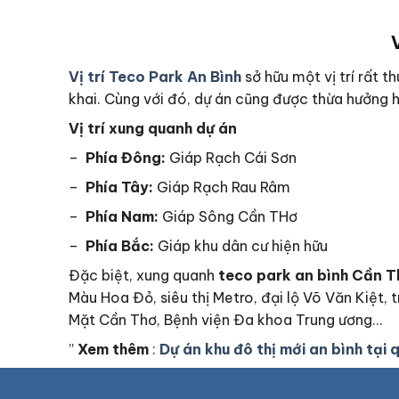
Vị trí Teco Park An Bình
sở hữu một vị trí rất t
khai. Cùng với đó, dự án cũng được thừa hưởng h
Vị trí xung quanh dự án
–
Phía
Đông:
Giáp Rạch Cái Sơn
–
Phía
Tây:
Giáp Rạch Rau Râm
–
Phía
Nam:
Giáp Sông Cần THơ
–
Phía
Bắc:
Giáp khu dân cư hiện hữu
Đặc biệt, xung quanh
teco park an bình Cần 
Màu Hoa Đỏ, siêu thị Metro, đại lộ Võ Văn Kiệt
Mặt Cần Thơ, Bệnh viện Đa khoa Trung ương…
”
Xem thêm
:
Dự án khu đô thị mới an bình tại 