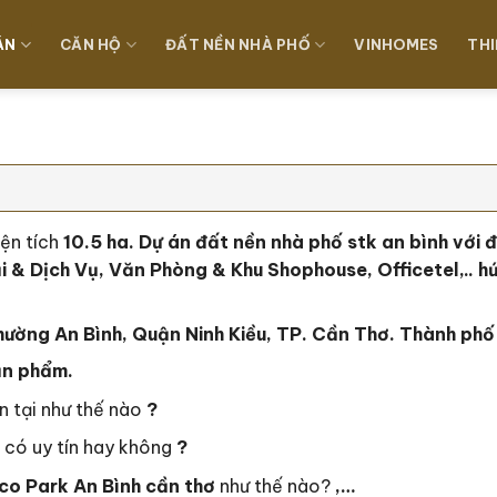
ÁN
CĂN HỘ
ĐẤT NỀN NHÀ PHỐ
VINHOMES
THI
ện tích
10.5 ha
. Dự án đất nền nhà phố stk an bình với 
 & Dịch Vụ, Văn Phòng & Khu Shophouse, Officetel,.. h
ường An Bình, Quận Ninh Kiều, TP. Cần Thơ. Thành ph
ản phẩm.
n tại như thế nào
?
có uy tín hay không
?
co Park An Bình cần thơ
như thế nào?
,…